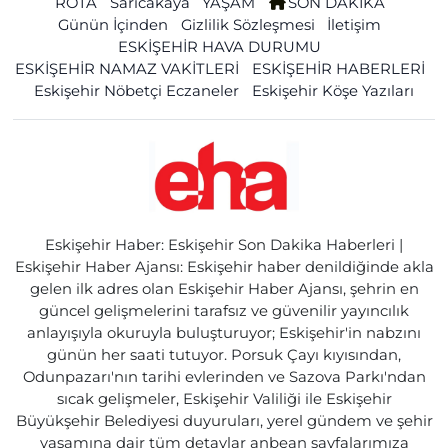
ROTA
Sarıcakaya
YAŞAM
SON DAKİKA
Günün İçinden
Gizlilik Sözleşmesi
İletişim
ESKİŞEHİR HAVA DURUMU
ESKİŞEHİR NAMAZ VAKİTLERİ
ESKİŞEHİR HABERLERİ
Eskişehir Nöbetçi Eczaneler
Eskişehir Köşe Yazıları
Eskişehir Haber: Eskişehir Son Dakika Haberleri |
Eskişehir Haber Ajansı: Eskişehir haber denildiğinde akla
gelen ilk adres olan Eskişehir Haber Ajansı, şehrin en
güncel gelişmelerini tarafsız ve güvenilir yayıncılık
anlayışıyla okuruyla buluşturuyor; Eskişehir'in nabzını
günün her saati tutuyor. Porsuk Çayı kıyısından,
Odunpazarı'nın tarihi evlerinden ve Sazova Parkı'ndan
sıcak gelişmeler, Eskişehir Valiliği ile Eskişehir
Büyükşehir Belediyesi duyuruları, yerel gündem ve şehir
yaşamına dair tüm detaylar anbean sayfalarımıza