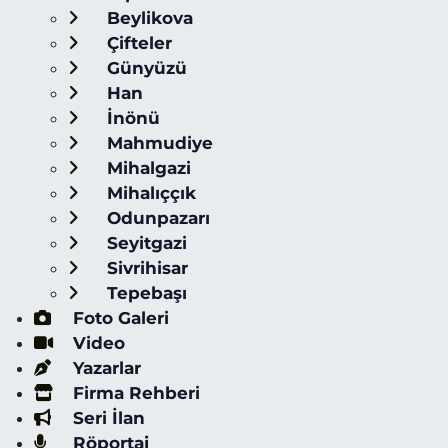
Beylikova
Çifteler
Günyüzü
Han
İnönü
Mahmudiye
Mihalgazi
Mihalıççık
Odunpazarı
Seyitgazi
Sivrihisar
Tepebaşı
Foto Galeri
Video
Yazarlar
Firma Rehberi
Seri İlan
Röportaj