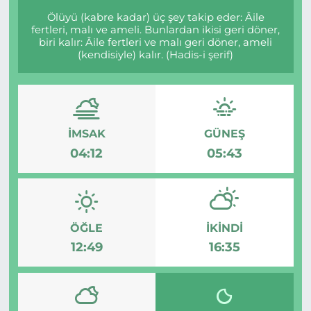
Ölüyü (kabre kadar) üç şey takip eder: Âile
fertleri, malı ve ameli. Bunlardan ikisi geri döner,
biri kalır: Âile fertleri ve malı geri döner, ameli
(kendisiyle) kalır. (Hadis-i şerif)
İMSAK
GÜNEŞ
04:12
05:43
ÖĞLE
İKINDI
12:49
16:35