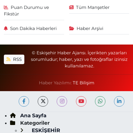
Puan Durumu ve
Tüm Manşetler
Fikstür
Son Dakika Haberleri
Haber Arşivi
© Eskişehir Haber Ajansı. İçerikten yazarları
RSS
sorumludur; haber, yazı ve fotoğraflar izinsiz
kullanılamaz.
Haber Yazılımı:
TE Bilişim
Ana Sayfa
Kategoriler
ESKİŞEHİR