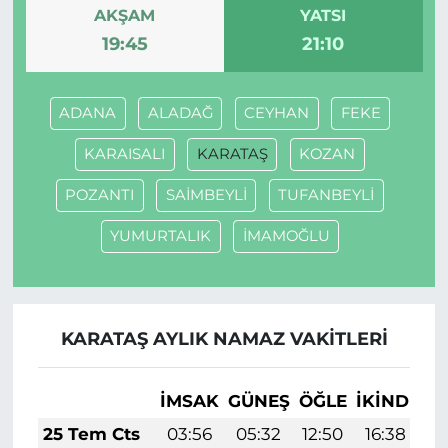
AKŞAM
YATSI
19:45
21:10
ADANA
ALADAĞ
CEYHAN
FEKE
KARAISALI
KARATAŞ
KOZAN
POZANTI
SAİMBEYLİ
TUFANBEYLİ
YUMURTALIK
İMAMOĞLU
KARATAŞ AYLIK NAMAZ VAKITLERI
İMSAK
GÜNEŞ
ÖĞLE
İKINDI
A
25 Tem Cts
03:56
05:32
12:50
16:38
1