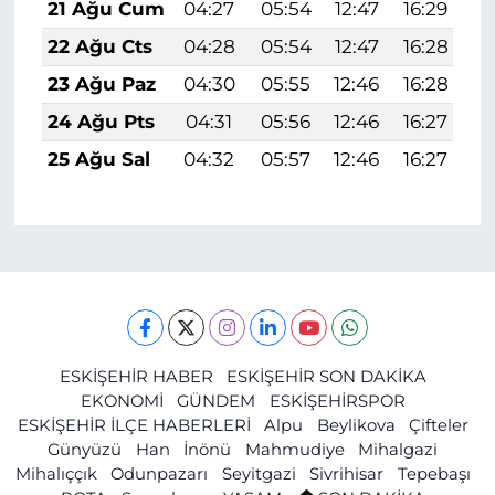
21 Ağu Cum
04:27
05:54
12:47
16:29
1
22 Ağu Cts
04:28
05:54
12:47
16:28
1
23 Ağu Paz
04:30
05:55
12:46
16:28
1
24 Ağu Pts
04:31
05:56
12:46
16:27
1
25 Ağu Sal
04:32
05:57
12:46
16:27
1
ESKİŞEHİR HABER
ESKİŞEHİR SON DAKİKA
EKONOMİ
GÜNDEM
ESKİŞEHİRSPOR
ESKİŞEHİR İLÇE HABERLERİ
Alpu
Beylikova
Çifteler
Günyüzü
Han
İnönü
Mahmudiye
Mihalgazi
Mihalıççık
Odunpazarı
Seyitgazi
Sivrihisar
Tepebaşı