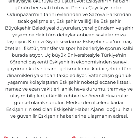
anlayışıyla okuruyla buluşturuyor; Eskişehir'in nabzını
günün her saati tutuyor. Porsuk Çayı kıyısından,
Odunpazarı'nın tarihi evlerinden ve Sazova Parkı'ndan
sıcak gelişmeler, Eskişehir Valiliği ile Eskişehir
Büyükşehir Belediyesi duyuruları, yerel gündem ve şehir
yaşamına dair tüm detaylar anbean sayfalarımıza
taşınıyor. Kırmızı-Siyah sevdamız Eskişehirspor'un maç
özetleri, fikstür, transfer ve spor haberleriyle sporun kalbi
burada atıyor. Üç büyük üniversitesiyle Türkiye'nin
öğrenci başkenti Eskişehir'in ekonomisinden sanayi,
gayrimenkul ve ticaret gelişmelerine kadar şehrin tüm
dinamikleri yakından takip ediliyor. Vatandaşın günlük
yaşamını kolaylaştıran Eskişehir nöbetçi eczane listesi,
namaz ve ezan vakitleri, anlık hava durumu, tramvay ve
ulaşım bilgileri, etkinlik rehberi ve önemli duyurular
güncel olarak sunulur. Merkezden ilçelere kadar
Eskişehir'in sesi olan Eskişehir Haber Ajansı; doğru, hızlı
ve güvenilir Eskişehir haberlerine ulaşmanın adresi.