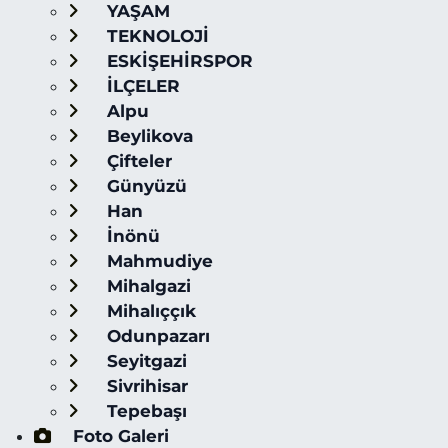
YAŞAM
TEKNOLOJİ
ESKİŞEHİRSPOR
İLÇELER
Alpu
Beylikova
Çifteler
Günyüzü
Han
İnönü
Mahmudiye
Mihalgazi
Mihalıççık
Odunpazarı
Seyitgazi
Sivrihisar
Tepebaşı
Foto Galeri