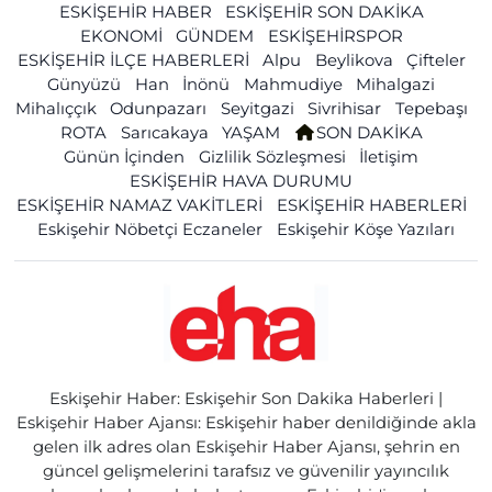
ESKİŞEHİR HABER
ESKİŞEHİR SON DAKİKA
EKONOMİ
GÜNDEM
ESKİŞEHİRSPOR
ESKİŞEHİR İLÇE HABERLERİ
Alpu
Beylikova
Çifteler
Günyüzü
Han
İnönü
Mahmudiye
Mihalgazi
Mihalıççık
Odunpazarı
Seyitgazi
Sivrihisar
Tepebaşı
ROTA
Sarıcakaya
YAŞAM
SON DAKİKA
Günün İçinden
Gizlilik Sözleşmesi
İletişim
ESKİŞEHİR HAVA DURUMU
ESKİŞEHİR NAMAZ VAKİTLERİ
ESKİŞEHİR HABERLERİ
Eskişehir Nöbetçi Eczaneler
Eskişehir Köşe Yazıları
Eskişehir Haber: Eskişehir Son Dakika Haberleri |
Eskişehir Haber Ajansı: Eskişehir haber denildiğinde akla
gelen ilk adres olan Eskişehir Haber Ajansı, şehrin en
güncel gelişmelerini tarafsız ve güvenilir yayıncılık