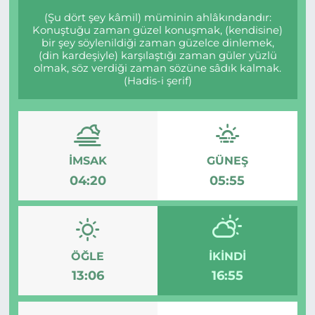
(Şu dört şey kâmil) müminin ahlâkındandır:
Konuştuğu zaman güzel konuşmak, (kendisine)
bir şey söylenildiği zaman güzelce dinlemek,
(din kardeşiyle) karşılaştığı zaman güler yüzlü
olmak, söz verdiği zaman sözüne sâdık kalmak.
(Hadis-i şerif)
İMSAK
GÜNEŞ
04:20
05:55
ÖĞLE
İKINDI
13:06
16:55