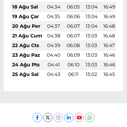
18 Ağu Sal
04:34
06:05
13:04
16:49
1
19 Ağu Çar
04:35
06:06
13:04
16:49
1
20 Ağu Per
04:37
06:07
13:04
16:48
1
21 Ağu Cum
04:38
06:07
13:03
16:48
1
22 Ağu Cts
04:39
06:08
13:03
16:47
1
23 Ağu Paz
04:40
06:09
13:03
16:46
1
24 Ağu Pts
04:41
06:10
13:03
16:46
1
25 Ağu Sal
04:43
06:11
13:02
16:45
1