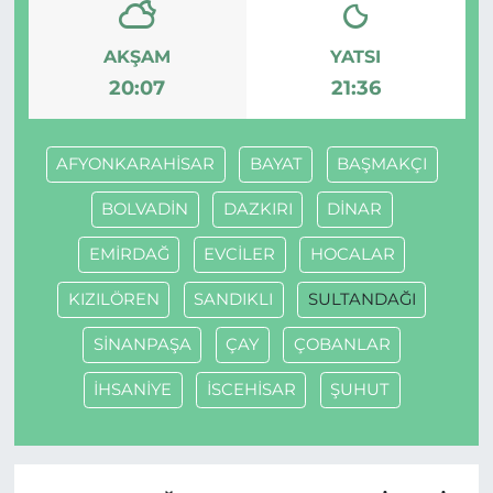
AKŞAM
YATSI
20:07
21:36
AFYONKARAHİSAR
BAYAT
BAŞMAKÇI
BOLVADİN
DAZKIRI
DİNAR
EMİRDAĞ
EVCİLER
HOCALAR
KIZILÖREN
SANDIKLI
SULTANDAĞI
SİNANPAŞA
ÇAY
ÇOBANLAR
İHSANİYE
İSCEHİSAR
ŞUHUT