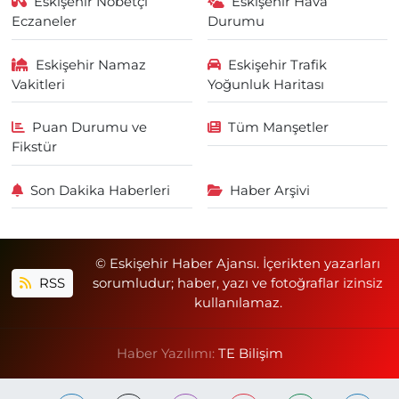
Eskişehir Nöbetçi
Eskişehir Hava
Eczaneler
Durumu
Eskişehir Namaz
Eskişehir Trafik
Vakitleri
Yoğunluk Haritası
Puan Durumu ve
Tüm Manşetler
Fikstür
Son Dakika Haberleri
Haber Arşivi
© Eskişehir Haber Ajansı. İçerikten yazarları
RSS
sorumludur; haber, yazı ve fotoğraflar izinsiz
kullanılamaz.
Haber Yazılımı:
TE Bilişim