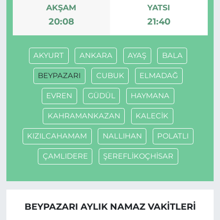
AKŞAM
YATSI
20:08
21:40
AKYURT
ANKARA
AYAŞ
BALA
BEYPAZARI
CUBUK
ELMADAĞ
EVREN
GÜDÜL
HAYMANA
KAHRAMANKAZAN
KALECİK
KIZILCAHAMAM
NALLIHAN
POLATLI
ÇAMLIDERE
ŞEREFLİKOÇHİSAR
BEYPAZARI AYLIK NAMAZ VAKITLERI