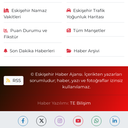
Eskişehir Namaz
Eskişehir Trafik
Vakitleri
Yoğunluk Haritası
Puan Durumu ve
Tüm Manşetler
Fikstür
Son Dakika Haberleri
Haber Arşivi
© Eskişehir Haber Ajansı. İçerikten yazarları
RSS
sorumludur; haber, yazı ve fotoğraflar izinsiz
kullanılamaz.
Haber Yazılımı:
TE Bilişim