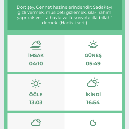
Dört şey, Cennet hazinelerindendir: Sadakayı
gizli vermek, musibeti gizlemek, sıla-i rahim
yapmak ve "Lâ havle ve lâ kuvvete illâ billâh"
demek. (Hadis-i şerif)
İMSAK
GÜNEŞ
04:10
05:49
ÖĞLE
İKINDI
13:03
16:54