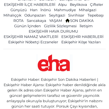
ESKİŞEHİR İLÇE HABERLERİ
Alpu
Beylikova
Çifteler
Günyüzü
Han
İnönü
Mahmudiye
Mihalgazi
Mihalıççık
Odunpazarı
Seyitgazi
Sivrihisar
Tepebaşı
ROTA
Sarıcakaya
YAŞAM
SON DAKİKA
Günün İçinden
Gizlilik Sözleşmesi
İletişim
ESKİŞEHİR HAVA DURUMU
ESKİŞEHİR NAMAZ VAKİTLERİ
ESKİŞEHİR HABERLERİ
Eskişehir Nöbetçi Eczaneler
Eskişehir Köşe Yazıları
Eskişehir Haber: Eskişehir Son Dakika Haberleri |
Eskişehir Haber Ajansı: Eskişehir haber denildiğinde akla
gelen ilk adres olan Eskişehir Haber Ajansı, şehrin en
güncel gelişmelerini tarafsız ve güvenilir yayıncılık
anlayışıyla okuruyla buluşturuyor; Eskişehir'in nabzını
günün her saati tutuyor. Porsuk Çayı kıyısından,