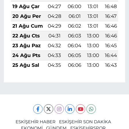
19 Ağu Çar
04:27
06:00
13:01
16:48
1
20 Ağu Per
04:28
06:01
13:01
16:47
1
21 Ağu Cum
04:29
06:02
13:01
16:46
1
22 Ağu Cts
04:31
06:03
13:00
16:46
1
23 Ağu Paz
04:32
06:04
13:00
16:45
1
24 Ağu Pts
04:33
06:05
13:00
16:44
1
25 Ağu Sal
04:35
06:06
13:00
16:43
1
ESKİŞEHİR HABER
ESKİŞEHİR SON DAKİKA
EKONOMİ
GÜNDEM
ESKİŞEHİRSPOR