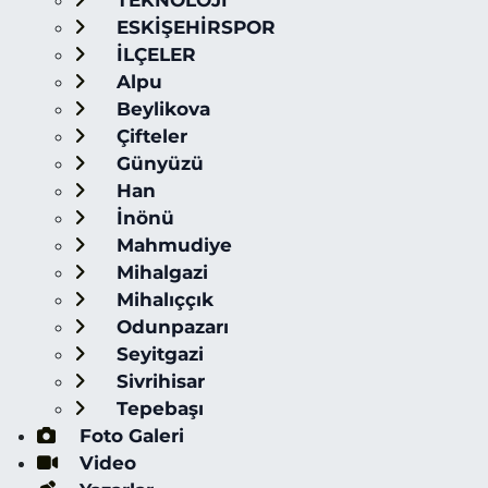
TEKNOLOJİ
ESKİŞEHİRSPOR
İLÇELER
Alpu
Beylikova
Çifteler
Günyüzü
Han
İnönü
Mahmudiye
Mihalgazi
Mihalıççık
Odunpazarı
Seyitgazi
Sivrihisar
Tepebaşı
Foto Galeri
Video