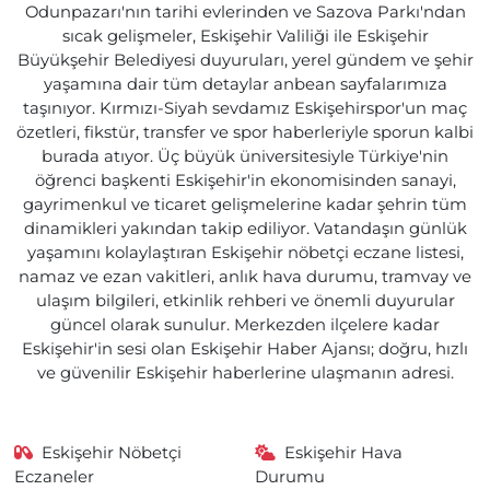
Odunpazarı'nın tarihi evlerinden ve Sazova Parkı'ndan
sıcak gelişmeler, Eskişehir Valiliği ile Eskişehir
Büyükşehir Belediyesi duyuruları, yerel gündem ve şehir
yaşamına dair tüm detaylar anbean sayfalarımıza
taşınıyor. Kırmızı-Siyah sevdamız Eskişehirspor'un maç
özetleri, fikstür, transfer ve spor haberleriyle sporun kalbi
burada atıyor. Üç büyük üniversitesiyle Türkiye'nin
öğrenci başkenti Eskişehir'in ekonomisinden sanayi,
gayrimenkul ve ticaret gelişmelerine kadar şehrin tüm
dinamikleri yakından takip ediliyor. Vatandaşın günlük
yaşamını kolaylaştıran Eskişehir nöbetçi eczane listesi,
namaz ve ezan vakitleri, anlık hava durumu, tramvay ve
ulaşım bilgileri, etkinlik rehberi ve önemli duyurular
güncel olarak sunulur. Merkezden ilçelere kadar
Eskişehir'in sesi olan Eskişehir Haber Ajansı; doğru, hızlı
ve güvenilir Eskişehir haberlerine ulaşmanın adresi.
Eskişehir Nöbetçi
Eskişehir Hava
Eczaneler
Durumu