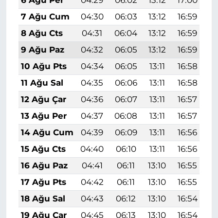
6 Ağu Per
04:29
06:02
13:12
17:00
2
7 Ağu Cum
04:30
06:03
13:12
16:59
2
8 Ağu Cts
04:31
06:04
13:12
16:59
2
9 Ağu Paz
04:32
06:05
13:12
16:59
2
10 Ağu Pts
04:34
06:05
13:11
16:58
2
11 Ağu Sal
04:35
06:06
13:11
16:58
2
12 Ağu Çar
04:36
06:07
13:11
16:57
2
13 Ağu Per
04:37
06:08
13:11
16:57
2
14 Ağu Cum
04:39
06:09
13:11
16:56
2
15 Ağu Cts
04:40
06:10
13:11
16:56
2
16 Ağu Paz
04:41
06:11
13:10
16:55
2
17 Ağu Pts
04:42
06:11
13:10
16:55
1
18 Ağu Sal
04:43
06:12
13:10
16:54
1
19 Ağu Çar
04:45
06:13
13:10
16:54
1