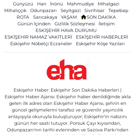
Günyüzü
Han
İnönü
Mahmudiye
Mihalgazi
Mihalıççık
Odunpazarı
Seyitgazi
Sivrihisar
Tepebaşı
ROTA
Sarıcakaya
YAŞAM
SON DAKİKA
Günün İçinden
Gizlilik Sözleşmesi
İletişim
ESKİŞEHİR HAVA DURUMU
ESKİŞEHİR NAMAZ VAKİTLERİ
ESKİŞEHİR HABERLERİ
Eskişehir Nöbetçi Eczaneler
Eskişehir Köşe Yazıları
Eskişehir Haber: Eskişehir Son Dakika Haberleri |
Eskişehir Haber Ajansı: Eskişehir haber denildiğinde akla
gelen ilk adres olan Eskişehir Haber Ajansı, şehrin en
güncel gelişmelerini tarafsız ve güvenilir yayıncılık
anlayışıyla okuruyla buluşturuyor; Eskişehir'in nabzını
günün her saati tutuyor. Porsuk Çayı kıyısından,
Odunpazarı'nın tarihi evlerinden ve Sazova Parkı'ndan