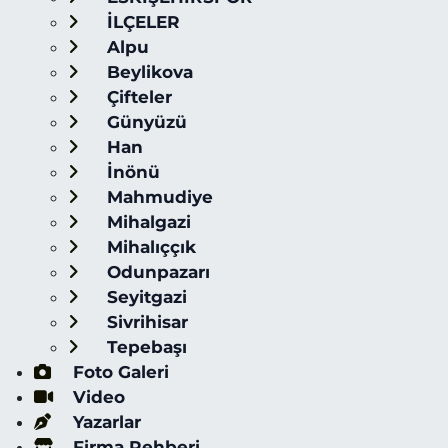
İLÇELER
Alpu
Beylikova
Çifteler
Günyüzü
Han
İnönü
Mahmudiye
Mihalgazi
Mihalıççık
Odunpazarı
Seyitgazi
Sivrihisar
Tepebaşı
Foto Galeri
Video
Yazarlar
Firma Rehberi