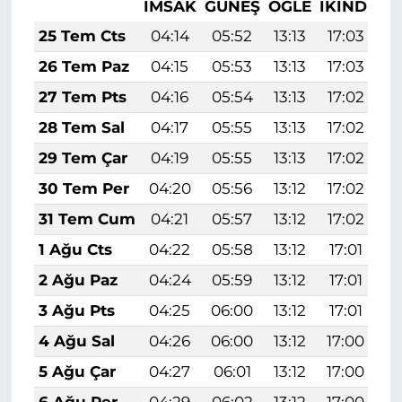
İMSAK
GÜNEŞ
ÖĞLE
İKINDI
A
25 Tem Cts
04:14
05:52
13:13
17:03
2
26 Tem Paz
04:15
05:53
13:13
17:03
2
27 Tem Pts
04:16
05:54
13:13
17:02
2
28 Tem Sal
04:17
05:55
13:13
17:02
2
29 Tem Çar
04:19
05:55
13:13
17:02
2
30 Tem Per
04:20
05:56
13:12
17:02
2
31 Tem Cum
04:21
05:57
13:12
17:02
2
1 Ağu Cts
04:22
05:58
13:12
17:01
2
2 Ağu Paz
04:24
05:59
13:12
17:01
2
3 Ağu Pts
04:25
06:00
13:12
17:01
2
4 Ağu Sal
04:26
06:00
13:12
17:00
2
5 Ağu Çar
04:27
06:01
13:12
17:00
2