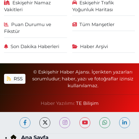
Eskişehir Namaz
Eskişehir Trafik
Vakitleri
Yoğunluk Haritası
Puan Durumu ve
Tüm Manşetler
Fikstür
Son Dakika Haberleri
Haber Arşivi
© Eskişehir Haber Ajansı. İçerikten yazarları
RSS
sorumludur; haber, yazı ve fotoğraflar izinsiz
kullanılamaz.
Haber Yazılımı:
TE Bilişim
Ana Sayfa