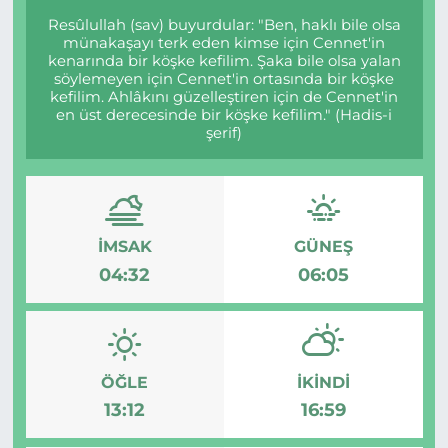
Resûlullah (sav) buyurdular: "Ben, haklı bile olsa
münakaşayı terk eden kimse için Cennet'in
kenarında bir köşke kefilim. Şaka bile olsa yalan
söylemeyen için Cennet'in ortasında bir köşke
kefilim. Ahlâkını güzelleştiren için de Cennet'in
en üst derecesinde bir köşke kefilim." (Hadis-i
şerif)
İMSAK
GÜNEŞ
04:32
06:05
ÖĞLE
İKINDI
13:12
16:59