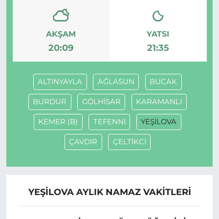
AKŞAM
YATSI
20:09
21:35
ALTINYAYLA
AĞLASUN
BUCAK
BURDUR
GÖLHİSAR
KARAMANLI
KEMER (B)
TEFENNİ
YEŞİLOVA
ÇAVDIR
ÇELTİKCİ
YEŞİLOVA AYLIK NAMAZ VAKITLERI