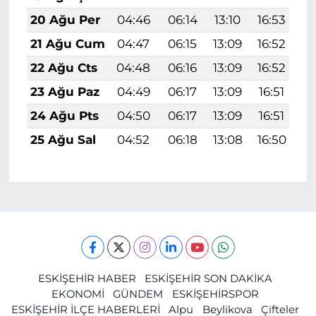
20 Ağu Per
04:46
06:14
13:10
16:53
1
21 Ağu Cum
04:47
06:15
13:09
16:52
1
22 Ağu Cts
04:48
06:16
13:09
16:52
1
23 Ağu Paz
04:49
06:17
13:09
16:51
1
24 Ağu Pts
04:50
06:17
13:09
16:51
1
25 Ağu Sal
04:52
06:18
13:08
16:50
1
ESKİŞEHİR HABER
ESKİŞEHİR SON DAKİKA
EKONOMİ
GÜNDEM
ESKİŞEHİRSPOR
ESKİŞEHİR İLÇE HABERLERİ
Alpu
Beylikova
Çifteler