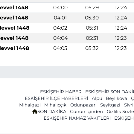
levvel 1448
04:00
05:29
12:24
levvel 1448
04:01
05:30
12:24
levvel 1448
04:02
05:31
12:24
levvel 1448
04:04
05:31
12:23
levvel 1448
04:05
05:32
12:23
ESKİŞEHİR HABER
ESKİŞEHİR SON DAK
ESKİŞEHİR İLÇE HABERLERİ
Alpu
Beylikova
Ç
Mihalgazi
Mihalıççık
Odunpazarı
Seyitgazi
Sivr
SON DAKİKA
Günün İçinden
Gizlilik Söz
ESKİŞEHİR NAMAZ VAKİTLERİ
ESKİŞEH