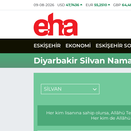
09-08-2026
USD
47,7436
EUR
55,2510
GBP
64,4
ESKİŞEHİR
EKONOMİ
ESKİŞEHİR S
Diyarbakir Silvan Nama
SİLVAN
Her kim lisanına sahip olursa, Allâhü T
Her kim de Allâhü 