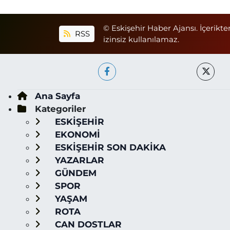
© Eskişehir Haber Ajansı. İçerikte
RSS
izinsiz kullanılamaz.
Ana Sayfa
Kategoriler
ESKİŞEHİR
EKONOMİ
ESKİŞEHİR SON DAKİKA
YAZARLAR
GÜNDEM
SPOR
YAŞAM
ROTA
CAN DOSTLAR