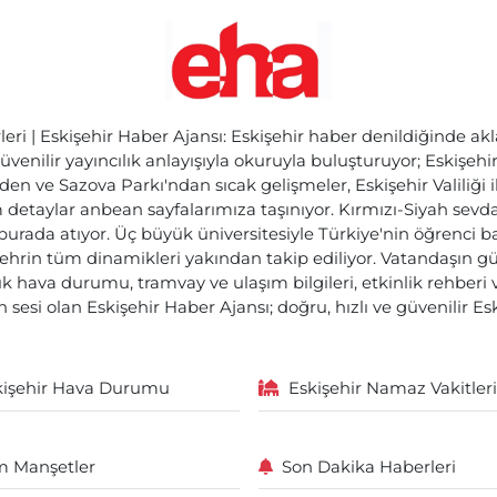
ri | Eskişehir Haber Ajansı: Eskişehir haber denildiğinde akl
üvenilir yayıncılık anlayışıyla okuruyla buluşturuyor; Eskişeh
den ve Sazova Parkı'ndan sıcak gelişmeler, Eskişehir Valiliği 
etaylar anbean sayfalarımıza taşınıyor. Kırmızı-Siyah sevdam
 burada atıyor. Üç büyük üniversitesiyle Türkiye'nin öğrenci 
ehrin tüm dinamikleri yakından takip ediliyor. Vatandaşın gü
lık hava durumu, tramvay ve ulaşım bilgileri, etkinlik rehber
 sesi olan Eskişehir Haber Ajansı; doğru, hızlı ve güvenilir E
kişehir Hava Durumu
Eskişehir Namaz Vakitleri
 Manşetler
Son Dakika Haberleri