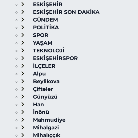
ESKİŞEHİR
ESKİŞEHİR SON DAKİKA
GÜNDEM
POLİTİKA
SPOR
YAŞAM
TEKNOLOJİ
ESKİŞEHİRSPOR
İLÇELER
Alpu
Beylikova
Çifteler
Günyüzü
Han
İnönü
Mahmudiye
Mihalgazi
Mihalıççık