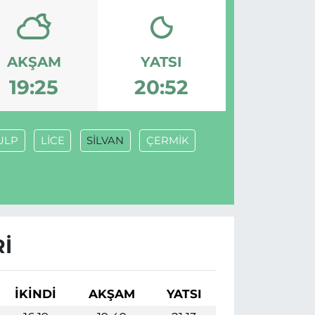
AKŞAM
YATSI
19:25
20:52
ULP
LİCE
SİLVAN
ÇERMİK
I
İKINDI
AKŞAM
YATSI