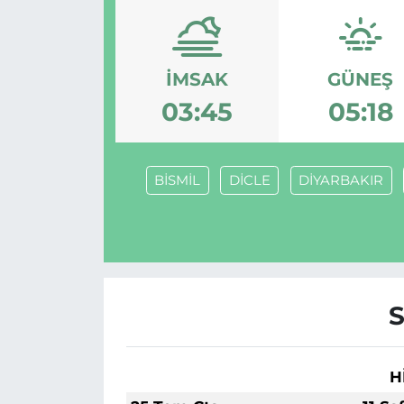
İMSAK
GÜNEŞ
03:45
05:18
BİSMİL
DİCLE
DİYARBAKIR
H