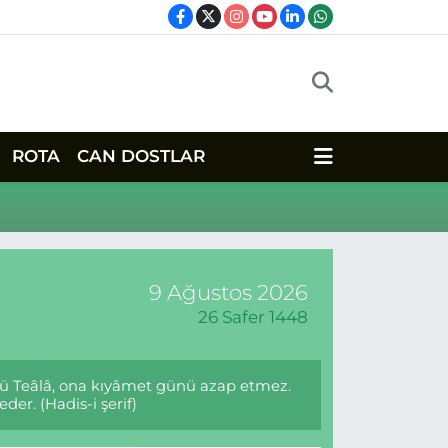
ROTA
CAN DOSTLAR
9 Ağustos 2026
26 Safer 1448
lâhü Teâlâ, ona kıyâmet günü azap etmez.
er. (Hadis-i şerif)