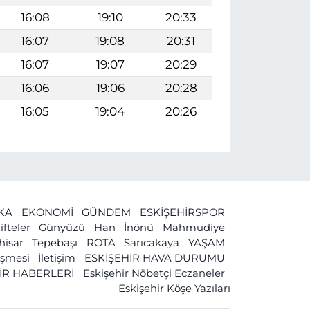
16:08
19:10
20:33
16:07
19:08
20:31
16:07
19:07
20:29
16:06
19:06
20:28
16:05
19:04
20:26
İKA
EKONOMİ
GÜNDEM
ESKİŞEHİRSPOR
ifteler
Günyüzü
Han
İnönü
Mahmudiye
ihisar
Tepebaşı
ROTA
Sarıcakaya
YAŞAM
leşmesi
İletişim
ESKİŞEHİR HAVA DURUMU
İR HABERLERİ
Eskişehir Nöbetçi Eczaneler
Eskişehir Köşe Yazıları