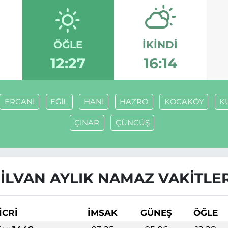
ÖĞLE
İKINDI
12:27
16:14
ERGANİ
EĞİL
HANİ
HAZRO
KOCAKÖY
K
ÇINAR
ÇÜNGÜŞ
SİLVAN AYLIK NAMAZ VAKITLER
İCRİ
İMSAK
GÜNEŞ
ÖĞLE