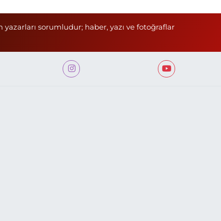
n yazarları sorumludur; haber, yazı ve fotoğraflar