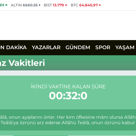
811
ALTIN
6660.55
BİST
13.779
BTC
64.840,97
ON DAKİKA
YAZARLAR
GÜNDEM
SPOR
YAŞAM
z Vakitleri
İKINDI VAKTINE KALAN SÜRE
00:32:0
eâlâ, onun ayıplarını örter. Her kim öfkesine mâni olursa Al
Teâlâ'ya özrünü arz ederse Allâhü Teâlâ, onun özrünü kabul ed