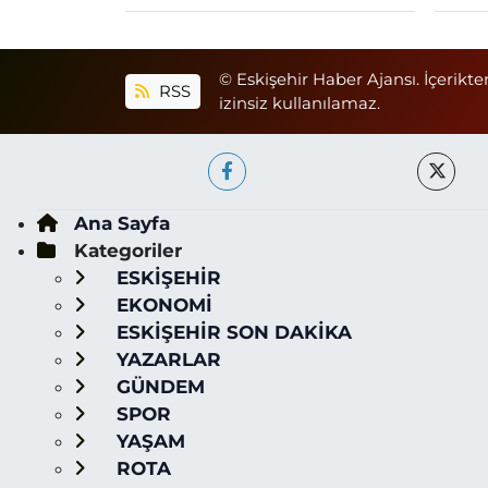
© Eskişehir Haber Ajansı. İçerikte
RSS
izinsiz kullanılamaz.
Ana Sayfa
Kategoriler
ESKİŞEHİR
EKONOMİ
ESKİŞEHİR SON DAKİKA
YAZARLAR
GÜNDEM
SPOR
YAŞAM
ROTA