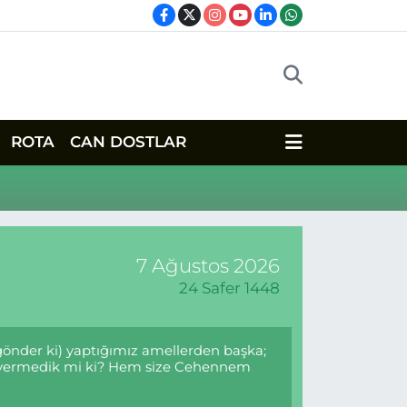
ROTA
CAN DOSTLAR
7 Ağustos 2026
24 Safer 1448
 gönder ki) yaptığımız amellerden başka;
mür vermedik mi ki? Hem size Cehennem