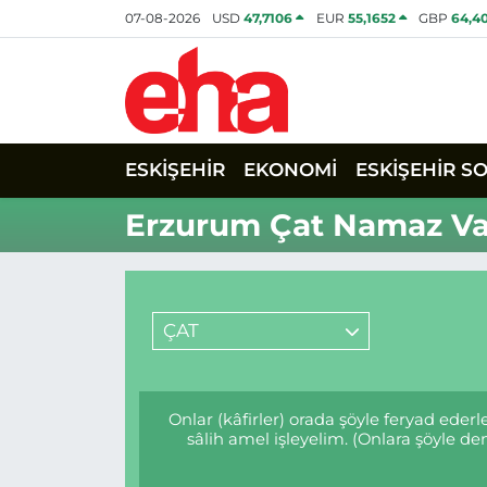
07-08-2026
USD
47,7106
EUR
55,1652
GBP
64,4
ESKİŞEHİR
EKONOMİ
ESKİŞEHİR S
Erzurum Çat Namaz Vak
ÇAT
Onlar (kâfirler) orada şöyle feryad ede
sâlih amel işleyelim. (Onlara şöyle 