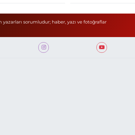
n yazarları sorumludur; haber, yazı ve fotoğraflar