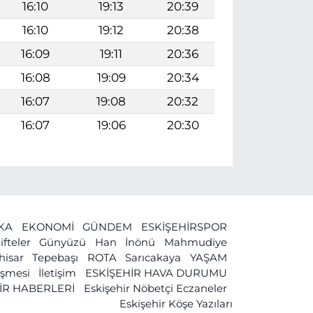
16:10
19:13
20:39
16:10
19:12
20:38
16:09
19:11
20:36
16:08
19:09
20:34
16:07
19:08
20:32
16:07
19:06
20:30
İKA
EKONOMİ
GÜNDEM
ESKİŞEHİRSPOR
ifteler
Günyüzü
Han
İnönü
Mahmudiye
ihisar
Tepebaşı
ROTA
Sarıcakaya
YAŞAM
leşmesi
İletişim
ESKİŞEHİR HAVA DURUMU
İR HABERLERİ
Eskişehir Nöbetçi Eczaneler
Eskişehir Köşe Yazıları