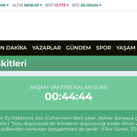
046
ALTIN
6618.49
BİST
13.773
BTC
65.130,04
ON DAKİKA
YAZARLAR
GÜNDEM
SPOR
YAŞAM
itleri
AKŞAM VAKTINE KALAN SÜRE
00:44:44
rler: Ey Rabbimiz, bizi (Cehennem'den) çıkar, (tekrar dünyaya
denilir:) "Size, düşünecek bir kimsenin düşüneceği kadar ö
azâbından korkutan (peygamber) de geldi." (Fâtır Sûresi, 37)