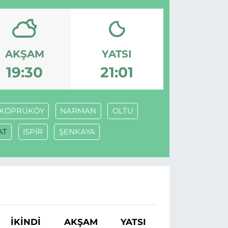
AKŞAM
YATSI
19:30
21:01
KÖPRÜKÖY
NARMAN
OLTU
AT
İSPİR
ŞENKAYA
İKINDI
AKŞAM
YATSI