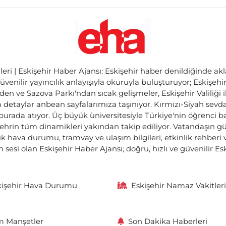
ri | Eskişehir Haber Ajansı: Eskişehir haber denildiğinde akl
üvenilir yayıncılık anlayışıyla okuruyla buluşturuyor; Eskişeh
den ve Sazova Parkı'ndan sıcak gelişmeler, Eskişehir Valiliği 
etaylar anbean sayfalarımıza taşınıyor. Kırmızı-Siyah sevdam
 burada atıyor. Üç büyük üniversitesiyle Türkiye'nin öğrenci 
ehrin tüm dinamikleri yakından takip ediliyor. Vatandaşın gü
lık hava durumu, tramvay ve ulaşım bilgileri, etkinlik rehber
 sesi olan Eskişehir Haber Ajansı; doğru, hızlı ve güvenilir E
kişehir Hava Durumu
Eskişehir Namaz Vakitleri
 Manşetler
Son Dakika Haberleri