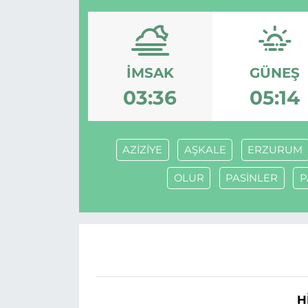
İMSAK
GÜNEŞ
03:36
05:14
AZİZİYE
AŞKALE
ERZURUM
OLUR
PASİNLER
P
H