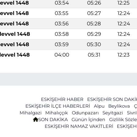
levvel 1448
03:54
05:26
12:25
levvel 1448
03:55
05:27
12:24
levvel 1448
03:56
05:28
12:24
levvel 1448
03:58
05:29
12:24
levvel 1448
03:59
05:30
12:24
levvel 1448
04:00
05:31
12:23
ESKİŞEHİR HABER
ESKİŞEHİR SON DAK
ESKİŞEHİR İLÇE HABERLERİ
Alpu
Beylikova
Ç
Mihalgazi
Mihalıççık
Odunpazarı
Seyitgazi
Sivr
SON DAKİKA
Günün İçinden
Gizlilik Söz
ESKİŞEHİR NAMAZ VAKİTLERİ
ESKİŞEH