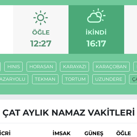
ÖĞLE
İKINDI
12:27
16:17
HINIS
HORASAN
KARAYAZI
KARAÇOBAN
AZARYOLU
TEKMAN
TORTUM
UZUNDERE
Ç
ÇAT AYLIK NAMAZ VAKITLERI
İCRİ
İMSAK
GÜNEŞ
ÖĞLE