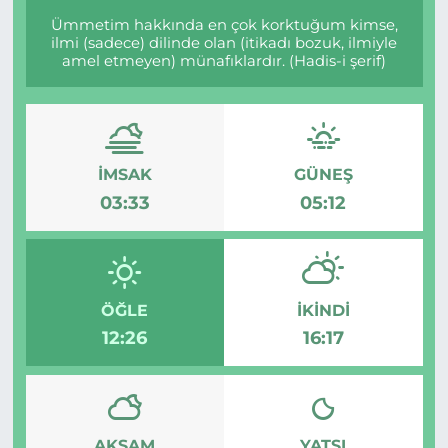
Ümmetim hakkında en çok korktuğum kimse,
ilmi (sadece) dilinde olan (itikadı bozuk, ilmiyle
amel etmeyen) münafıklardır. (Hadis-i şerif)
İMSAK
GÜNEŞ
03:33
05:12
ÖĞLE
İKINDI
12:26
16:17
AKŞAM
YATSI