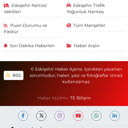
Eskişehir Namaz
Eskişehir Trafik
Vakitleri
Yoğunluk Haritası
Puan Durumu ve
Tüm Manşetler
Fikstür
Son Dakika Haberleri
Haber Arşivi
© Eskişehir Haber Ajansı. İçerikten yazarları
RSS
sorumludur; haber, yazı ve fotoğraflar izinsiz
kullanılamaz.
Haber Yazılımı:
TE Bilişim