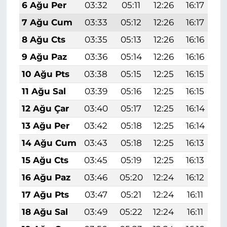
6 Ağu Per
03:32
05:11
12:26
16:17
1
7 Ağu Cum
03:33
05:12
12:26
16:17
1
8 Ağu Cts
03:35
05:13
12:26
16:16
1
9 Ağu Paz
03:36
05:14
12:26
16:16
1
10 Ağu Pts
03:38
05:15
12:25
16:15
1
11 Ağu Sal
03:39
05:16
12:25
16:15
1
12 Ağu Çar
03:40
05:17
12:25
16:14
1
13 Ağu Per
03:42
05:18
12:25
16:14
1
14 Ağu Cum
03:43
05:18
12:25
16:13
1
15 Ağu Cts
03:45
05:19
12:25
16:13
1
16 Ağu Paz
03:46
05:20
12:24
16:12
1
17 Ağu Pts
03:47
05:21
12:24
16:11
1
18 Ağu Sal
03:49
05:22
12:24
16:11
1