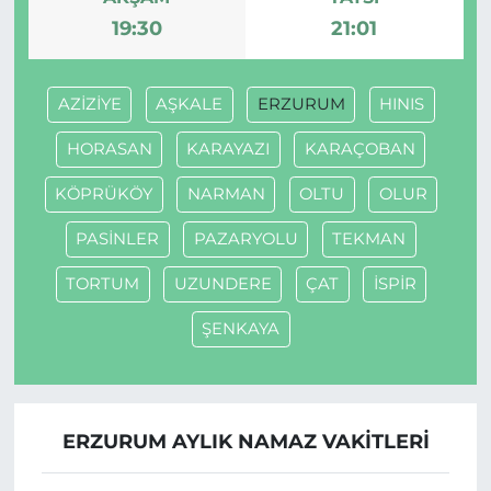
19:30
21:01
AZİZİYE
AŞKALE
ERZURUM
HINIS
HORASAN
KARAYAZI
KARAÇOBAN
KÖPRÜKÖY
NARMAN
OLTU
OLUR
PASİNLER
PAZARYOLU
TEKMAN
TORTUM
UZUNDERE
ÇAT
İSPİR
ŞENKAYA
ERZURUM AYLIK NAMAZ VAKITLERI