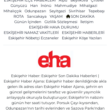
ESKİŞEHİR İLÇE HABERLERİ
Alpu
Beylikova
Çifteler
Günyüzü
Han
İnönü
Mahmudiye
Mihalgazi
Mihalıççık
Odunpazarı
Seyitgazi
Sivrihisar
Tepebaşı
ROTA
Sarıcakaya
YAŞAM
SON DAKİKA
Günün İçinden
Gizlilik Sözleşmesi
İletişim
ESKİŞEHİR HAVA DURUMU
ESKİŞEHİR NAMAZ VAKİTLERİ
ESKİŞEHİR HABERLERİ
Eskişehir Nöbetçi Eczaneler
Eskişehir Köşe Yazıları
Eskişehir Haber: Eskişehir Son Dakika Haberleri |
Eskişehir Haber Ajansı: Eskişehir haber denildiğinde akla
gelen ilk adres olan Eskişehir Haber Ajansı, şehrin en
güncel gelişmelerini tarafsız ve güvenilir yayıncılık
anlayışıyla okuruyla buluşturuyor; Eskişehir'in nabzını
günün her saati tutuyor. Porsuk Çayı kıyısından,
Odunpazarı'nın tarihi evlerinden ve Sazova Parkı'ndan