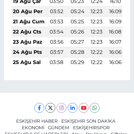
19 Ağu Çar
03:50
05:23
12:24
16:10
1
20 Ağu Per
03:52
05:24
12:23
16:09
1
21 Ağu Cum
03:53
05:25
12:23
16:09
1
22 Ağu Cts
03:54
05:26
12:23
16:08
1
23 Ağu Paz
03:56
05:27
12:23
16:07
1
24 Ağu Pts
03:57
05:28
12:22
16:06
1
25 Ağu Sal
03:58
05:29
12:22
16:06
1
ESKİŞEHİR HABER
ESKİŞEHİR SON DAKİKA
EKONOMİ
GÜNDEM
ESKİŞEHİRSPOR