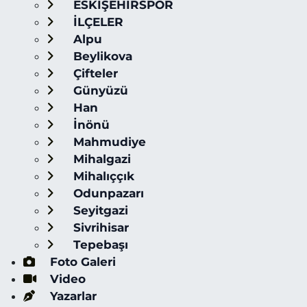
ESKİŞEHİRSPOR
İLÇELER
Alpu
Beylikova
Çifteler
Günyüzü
Han
İnönü
Mahmudiye
Mihalgazi
Mihalıççık
Odunpazarı
Seyitgazi
Sivrihisar
Tepebaşı
Foto Galeri
Video
Yazarlar