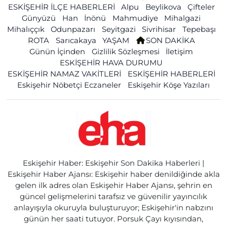
ESKİŞEHİR İLÇE HABERLERİ
Alpu
Beylikova
Çifteler
Günyüzü
Han
İnönü
Mahmudiye
Mihalgazi
Mihalıççık
Odunpazarı
Seyitgazi
Sivrihisar
Tepebaşı
ROTA
Sarıcakaya
YAŞAM
SON DAKİKA
Günün İçinden
Gizlilik Sözleşmesi
İletişim
ESKİŞEHİR HAVA DURUMU
ESKİŞEHİR NAMAZ VAKİTLERİ
ESKİŞEHİR HABERLERİ
Eskişehir Nöbetçi Eczaneler
Eskişehir Köşe Yazıları
Eskişehir Haber: Eskişehir Son Dakika Haberleri |
Eskişehir Haber Ajansı: Eskişehir haber denildiğinde akla
gelen ilk adres olan Eskişehir Haber Ajansı, şehrin en
güncel gelişmelerini tarafsız ve güvenilir yayıncılık
anlayışıyla okuruyla buluşturuyor; Eskişehir'in nabzını
günün her saati tutuyor. Porsuk Çayı kıyısından,