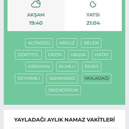
AKŞAM
YATSI
19:40
21:04
ALTINÖZÜ
ARSUZ
BELEN
DÖRTYOL
ERZİN
HASSA
HATAY
KIRIKHAN
KUMLU
PAYAS
REYHANLI
SAMANDAĞ
YAYLADAĞI
İSKENDERUN
YAYLADAĞI AYLIK NAMAZ VAKITLERI