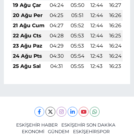
19 Ağu Çar
04:24
05:50
12:44
16:27
1
20 Ağu Per
04:25
05:51
12:44
16:26
1
21 Ağu Cum
04:27
05:52
12:44
16:26
1
22 Ağu Cts
04:28
05:53
12:44
16:25
1
23 Ağu Paz
04:29
05:53
12:44
16:24
1
24 Ağu Pts
04:30
05:54
12:43
16:24
1
25 Ağu Sal
04:31
05:55
12:43
16:23
1
ESKİŞEHİR HABER
ESKİŞEHİR SON DAKİKA
EKONOMİ
GÜNDEM
ESKİŞEHİRSPOR