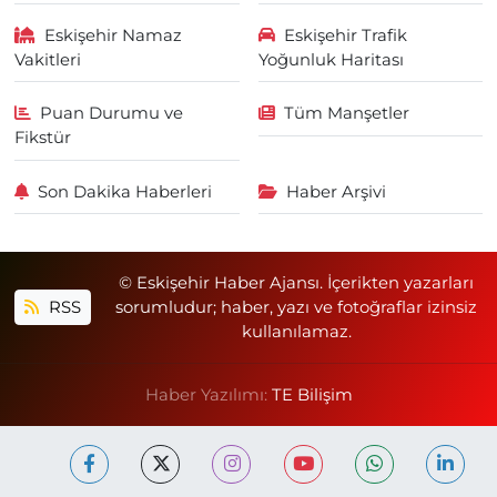
Eskişehir Namaz
Eskişehir Trafik
Vakitleri
Yoğunluk Haritası
Puan Durumu ve
Tüm Manşetler
Fikstür
Son Dakika Haberleri
Haber Arşivi
© Eskişehir Haber Ajansı. İçerikten yazarları
RSS
sorumludur; haber, yazı ve fotoğraflar izinsiz
kullanılamaz.
Haber Yazılımı:
TE Bilişim