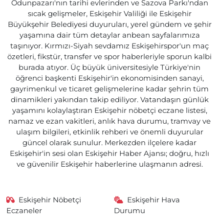
Odunpazarı'nın tarihi evlerinden ve Sazova Parkı'ndan
sıcak gelişmeler, Eskişehir Valiliği ile Eskişehir
Büyükşehir Belediyesi duyuruları, yerel gündem ve şehir
yaşamına dair tüm detaylar anbean sayfalarımıza
taşınıyor. Kırmızı-Siyah sevdamız Eskişehirspor'un maç
özetleri, fikstür, transfer ve spor haberleriyle sporun kalbi
burada atıyor. Üç büyük üniversitesiyle Türkiye'nin
öğrenci başkenti Eskişehir'in ekonomisinden sanayi,
gayrimenkul ve ticaret gelişmelerine kadar şehrin tüm
dinamikleri yakından takip ediliyor. Vatandaşın günlük
yaşamını kolaylaştıran Eskişehir nöbetçi eczane listesi,
namaz ve ezan vakitleri, anlık hava durumu, tramvay ve
ulaşım bilgileri, etkinlik rehberi ve önemli duyurular
güncel olarak sunulur. Merkezden ilçelere kadar
Eskişehir'in sesi olan Eskişehir Haber Ajansı; doğru, hızlı
ve güvenilir Eskişehir haberlerine ulaşmanın adresi.
Eskişehir Nöbetçi
Eskişehir Hava
Eczaneler
Durumu