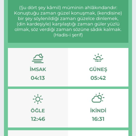
(Şu dört şey kâmil) müminin ahlâkındandır:
Konuştuğu zaman güzel konuşmak, (kendisine)
bir şey söylenildiği zaman güzelce dinlemek,
(din kardeşiyle) karşılaştığı zaman güler yüzlü
olmak, söz verdiği zaman sözüne sâdık kalmak.
(Hadis-i şerif)
İMSAK
GÜNEŞ
04:13
05:42
ÖĞLE
İKINDI
12:46
16:31