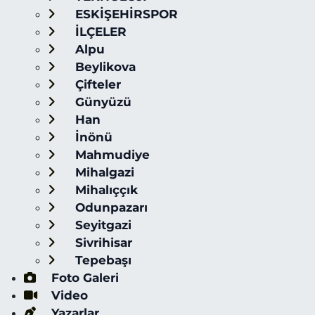
ESKİŞEHİRSPOR
İLÇELER
Alpu
Beylikova
Çifteler
Günyüzü
Han
İnönü
Mahmudiye
Mihalgazi
Mihalıççık
Odunpazarı
Seyitgazi
Sivrihisar
Tepebaşı
Foto Galeri
Video
Yazarlar