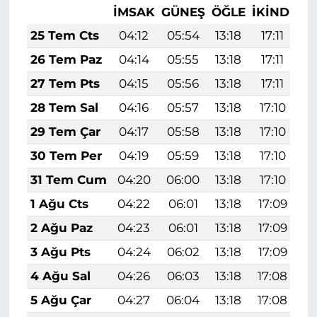
İMSAK
GÜNEŞ
ÖĞLE
İKINDI
A
25 Tem Cts
04:12
05:54
13:18
17:11
2
26 Tem Paz
04:14
05:55
13:18
17:11
2
27 Tem Pts
04:15
05:56
13:18
17:11
2
28 Tem Sal
04:16
05:57
13:18
17:10
2
29 Tem Çar
04:17
05:58
13:18
17:10
2
30 Tem Per
04:19
05:59
13:18
17:10
2
31 Tem Cum
04:20
06:00
13:18
17:10
2
1 Ağu Cts
04:22
06:01
13:18
17:09
2
2 Ağu Paz
04:23
06:01
13:18
17:09
2
3 Ağu Pts
04:24
06:02
13:18
17:09
2
4 Ağu Sal
04:26
06:03
13:18
17:08
2
5 Ağu Çar
04:27
06:04
13:18
17:08
2