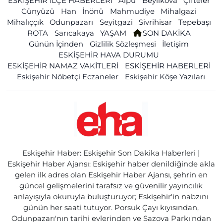
ESKİŞEHİR İLÇE HABERLERİ
Alpu
Beylikova
Çifteler
Günyüzü
Han
İnönü
Mahmudiye
Mihalgazi
Mihalıççık
Odunpazarı
Seyitgazi
Sivrihisar
Tepebaşı
ROTA
Sarıcakaya
YAŞAM
SON DAKİKA
Günün İçinden
Gizlilik Sözleşmesi
İletişim
ESKİŞEHİR HAVA DURUMU
ESKİŞEHİR NAMAZ VAKİTLERİ
ESKİŞEHİR HABERLERİ
Eskişehir Nöbetçi Eczaneler
Eskişehir Köşe Yazıları
Eskişehir Haber: Eskişehir Son Dakika Haberleri |
Eskişehir Haber Ajansı: Eskişehir haber denildiğinde akla
gelen ilk adres olan Eskişehir Haber Ajansı, şehrin en
güncel gelişmelerini tarafsız ve güvenilir yayıncılık
anlayışıyla okuruyla buluşturuyor; Eskişehir'in nabzını
günün her saati tutuyor. Porsuk Çayı kıyısından,
Odunpazarı'nın tarihi evlerinden ve Sazova Parkı'ndan