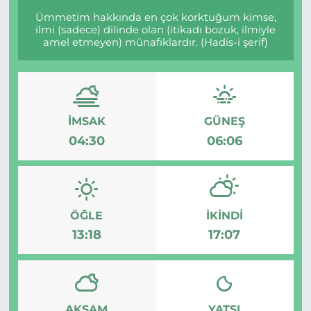
Ümmetim hakkında en çok korktuğum kimse,
ilmi (sadece) dilinde olan (itikadı bozuk, ilmiyle
amel etmeyen) münafıklardır. (Hadis-i şerif)
İMSAK
GÜNEŞ
04:30
06:06
ÖĞLE
İKINDI
13:18
17:07
AKŞAM
YATSI