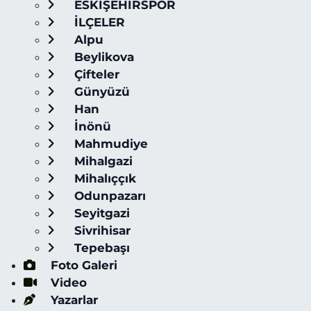
ESKİŞEHİRSPOR
İLÇELER
Alpu
Beylikova
Çifteler
Günyüzü
Han
İnönü
Mahmudiye
Mihalgazi
Mihalıççık
Odunpazarı
Seyitgazi
Sivrihisar
Tepebaşı
Foto Galeri
Video
Yazarlar