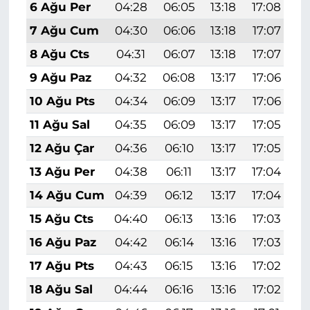
6 Ağu Per
04:28
06:05
13:18
17:08
2
7 Ağu Cum
04:30
06:06
13:18
17:07
2
8 Ağu Cts
04:31
06:07
13:18
17:07
2
9 Ağu Paz
04:32
06:08
13:17
17:06
2
10 Ağu Pts
04:34
06:09
13:17
17:06
2
11 Ağu Sal
04:35
06:09
13:17
17:05
2
12 Ağu Çar
04:36
06:10
13:17
17:05
2
13 Ağu Per
04:38
06:11
13:17
17:04
2
14 Ağu Cum
04:39
06:12
13:17
17:04
2
15 Ağu Cts
04:40
06:13
13:16
17:03
2
16 Ağu Paz
04:42
06:14
13:16
17:03
2
17 Ağu Pts
04:43
06:15
13:16
17:02
2
18 Ağu Sal
04:44
06:16
13:16
17:02
2