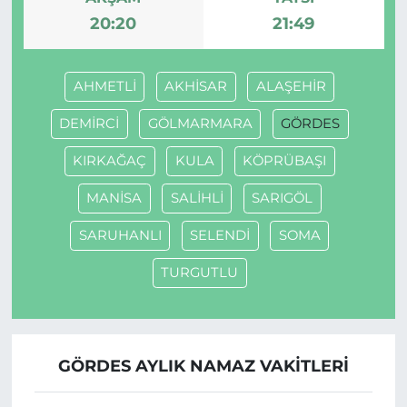
20:20
21:49
AHMETLİ
AKHİSAR
ALAŞEHİR
DEMİRCİ
GÖLMARMARA
GÖRDES
KIRKAĞAÇ
KULA
KÖPRÜBAŞI
MANİSA
SALİHLİ
SARIGÖL
SARUHANLI
SELENDİ
SOMA
TURGUTLU
GÖRDES AYLIK NAMAZ VAKITLERI