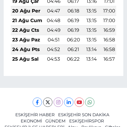
19 Ağu Çar
04:46
06:17
13:16
17:01
2
20 Ağu Per
04:47
06:18
13:15
17:00
2
21 Ağu Cum
04:48
06:19
13:15
17:00
2
22 Ağu Cts
04:49
06:19
13:15
16:59
2
23 Ağu Paz
04:51
06:20
13:15
16:58
1
24 Ağu Pts
04:52
06:21
13:14
16:58
1
25 Ağu Sal
04:53
06:22
13:14
16:57
1
ESKİŞEHİR HABER
ESKİŞEHİR SON DAKİKA
EKONOMİ
GÜNDEM
ESKİŞEHİRSPOR