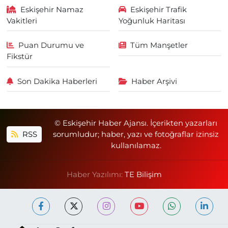
Eskişehir Namaz
Eskişehir Trafik
Vakitleri
Yoğunluk Haritası
Puan Durumu ve
Tüm Manşetler
Fikstür
Son Dakika Haberleri
Haber Arşivi
© Eskişehir Haber Ajansı. İçerikten yazarları
RSS
sorumludur; haber, yazı ve fotoğraflar izinsiz
kullanılamaz.
Haber Yazılımı:
TE Bilişim