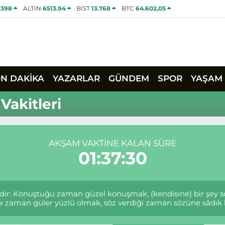
2398
ALTIN
6513.94
BİST
13.768
BTC
64.602,05
ON DAKİKA
YAZARLAR
GÜNDEM
SPOR
YAŞAM
akitleri
AKŞAM VAKTINE KALAN SÜRE
01:37:30
ır: Konuştuğu zaman güzel konuşmak, (kendisine) bir şey s
ığı zaman güler yüzlü olmak, söz verdiği zaman sözüne sâdık k