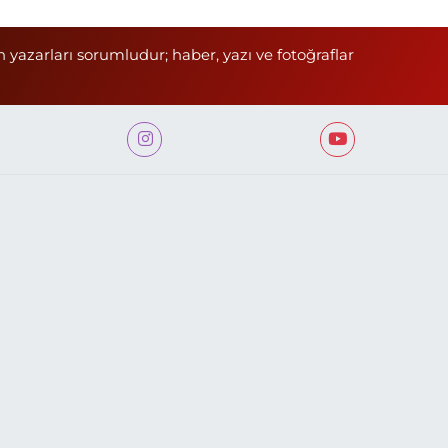
n yazarları sorumludur; haber, yazı ve fotoğraflar