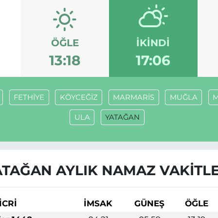
ÖĞLE
İKINDI
13:18
17:06
FETHİYE
KÖYCEĞİZ
MARMARİS
MUĞLA
M
ULA
YATAĞAN
ATAĞAN AYLIK NAMAZ VAKITLE
İCRİ
İMSAK
GÜNEŞ
ÖĞLE