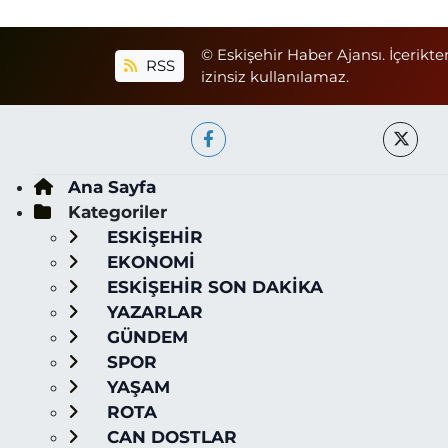
© Eskişehir Haber Ajansı. İçerikte
RSS
izinsiz kullanılamaz.
Ana Sayfa
Kategoriler
ESKİŞEHİR
EKONOMİ
ESKİŞEHİR SON DAKİKA
YAZARLAR
GÜNDEM
SPOR
YAŞAM
ROTA
CAN DOSTLAR