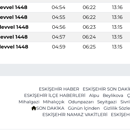
levvel 1448
04:54
06:22
13:16
levvel 1448
04:55
06:22
13:16
levvel 1448
04:56
06:23
13:15
levvel 1448
04:57
06:24
13:15
levvel 1448
04:59
06:25
13:15
ESKİŞEHİR HABER
ESKİŞEHİR SON DAK
ESKİŞEHİR İLÇE HABERLERİ
Alpu
Beylikova
Ç
Mihalgazi
Mihalıççık
Odunpazarı
Seyitgazi
Sivr
SON DAKİKA
Günün İçinden
Gizlilik Söz
ESKİŞEHİR NAMAZ VAKİTLERİ
ESKİŞEH