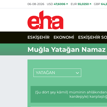
06-08-2026
USD
47,6006
EUR
55,0250
GBP
64,
ESKİŞEHİR
EKONOMİ
ESKİŞEHİR S
Muğla Yatağan Namaz V
YATAĞAN
(Şu dört şey kâmil) müminin ahlâkındand
kardeşiyle) karşılaşt