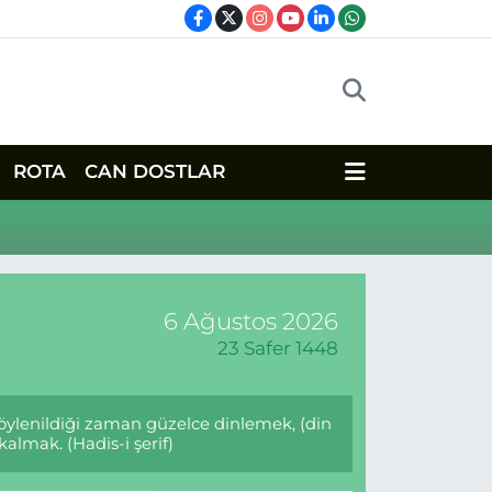
ROTA
CAN DOSTLAR
6 Ağustos 2026
23 Safer 1448
öylenildiği zaman güzelce dinlemek, (din
almak. (Hadis-i şerif)