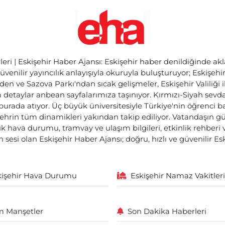
ri | Eskişehir Haber Ajansı: Eskişehir haber denildiğinde akl
üvenilir yayıncılık anlayışıyla okuruyla buluşturuyor; Eskişeh
den ve Sazova Parkı'ndan sıcak gelişmeler, Eskişehir Valiliği 
etaylar anbean sayfalarımıza taşınıyor. Kırmızı-Siyah sevdam
 burada atıyor. Üç büyük üniversitesiyle Türkiye'nin öğrenci 
ehrin tüm dinamikleri yakından takip ediliyor. Vatandaşın gü
lık hava durumu, tramvay ve ulaşım bilgileri, etkinlik rehber
 sesi olan Eskişehir Haber Ajansı; doğru, hızlı ve güvenilir E
kişehir Hava Durumu
Eskişehir Namaz Vakitleri
 Manşetler
Son Dakika Haberleri