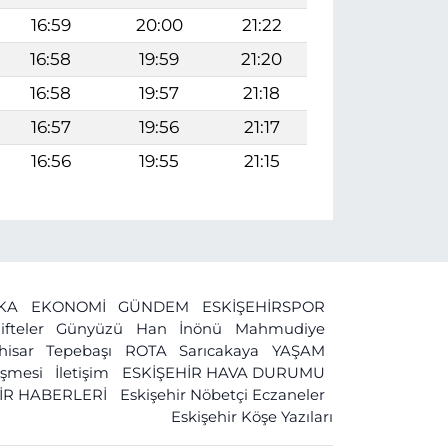
16:59
20:00
21:22
16:58
19:59
21:20
16:58
19:57
21:18
16:57
19:56
21:17
16:56
19:55
21:15
İKA
EKONOMİ
GÜNDEM
ESKİŞEHİRSPOR
ifteler
Günyüzü
Han
İnönü
Mahmudiye
ihisar
Tepebaşı
ROTA
Sarıcakaya
YAŞAM
leşmesi
İletişim
ESKİŞEHİR HAVA DURUMU
İR HABERLERİ
Eskişehir Nöbetçi Eczaneler
Eskişehir Köşe Yazıları