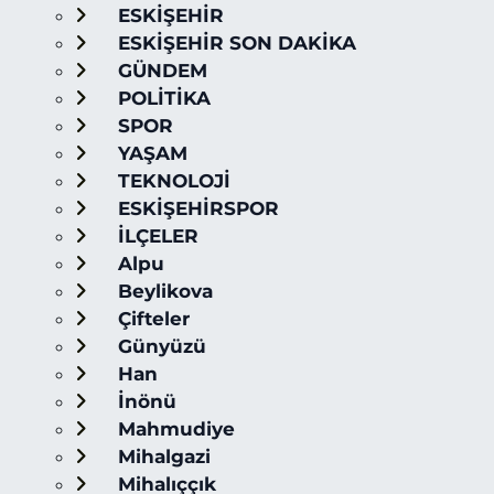
ESKİŞEHİR
ESKİŞEHİR SON DAKİKA
GÜNDEM
POLİTİKA
SPOR
YAŞAM
TEKNOLOJİ
ESKİŞEHİRSPOR
İLÇELER
Alpu
Beylikova
Çifteler
Günyüzü
Han
İnönü
Mahmudiye
Mihalgazi
Mihalıççık