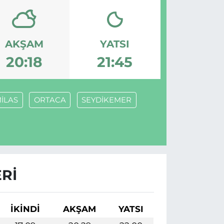
AKŞAM
YATSI
20:18
21:45
İLAS
ORTACA
SEYDİKEMER
RI
İKINDI
AKŞAM
YATSI