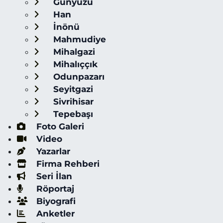
Günyüzü
Han
İnönü
Mahmudiye
Mihalgazi
Mihalıççık
Odunpazarı
Seyitgazi
Sivrihisar
Tepebaşı
Foto Galeri
Video
Yazarlar
Firma Rehberi
Seri İlan
Röportaj
Biyografi
Anketler