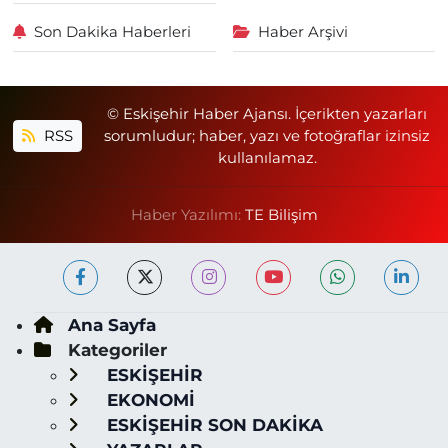
Son Dakika Haberleri
Haber Arşivi
© Eskişehir Haber Ajansı. İçerikten yazarları
RSS
sorumludur; haber, yazı ve fotoğraflar izinsiz
kullanılamaz.
Haber Yazılımı:
TE Bilişim
Ana Sayfa
Kategoriler
ESKİŞEHİR
EKONOMİ
ESKİŞEHİR SON DAKİKA