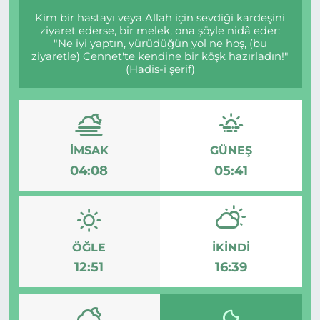
Kim bir hastayı veya Allah için sevdiği kardeşini
ziyaret ederse, bir melek, ona şöyle nidâ eder:
"Ne iyi yaptın, yürüdüğün yol ne hoş, (bu
ziyaretle) Cennet'te kendine bir köşk hazırladın!"
(Hadis-i şerif)
İMSAK
GÜNEŞ
04:08
05:41
ÖĞLE
İKINDI
12:51
16:39