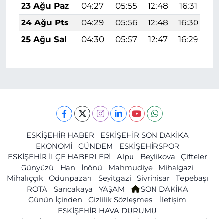
23 Ağu Paz
04:27
05:55
12:48
16:31
1
24 Ağu Pts
04:29
05:56
12:48
16:30
1
25 Ağu Sal
04:30
05:57
12:47
16:29
1
ESKİŞEHİR HABER
ESKİŞEHİR SON DAKİKA
EKONOMİ
GÜNDEM
ESKİŞEHİRSPOR
ESKİŞEHİR İLÇE HABERLERİ
Alpu
Beylikova
Çifteler
Günyüzü
Han
İnönü
Mahmudiye
Mihalgazi
Mihalıççık
Odunpazarı
Seyitgazi
Sivrihisar
Tepebaşı
ROTA
Sarıcakaya
YAŞAM
SON DAKİKA
Günün İçinden
Gizlilik Sözleşmesi
İletişim
ESKİŞEHİR HAVA DURUMU