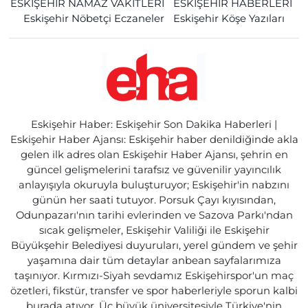
ESKİŞEHİR NAMAZ VAKİTLERİ
ESKİŞEHİR HABERLERİ
Eskişehir Nöbetçi Eczaneler
Eskişehir Köşe Yazıları
Eskişehir Haber: Eskişehir Son Dakika Haberleri |
Eskişehir Haber Ajansı: Eskişehir haber denildiğinde akla
gelen ilk adres olan Eskişehir Haber Ajansı, şehrin en
güncel gelişmelerini tarafsız ve güvenilir yayıncılık
anlayışıyla okuruyla buluşturuyor; Eskişehir'in nabzını
günün her saati tutuyor. Porsuk Çayı kıyısından,
Odunpazarı'nın tarihi evlerinden ve Sazova Parkı'ndan
sıcak gelişmeler, Eskişehir Valiliği ile Eskişehir
Büyükşehir Belediyesi duyuruları, yerel gündem ve şehir
yaşamına dair tüm detaylar anbean sayfalarımıza
taşınıyor. Kırmızı-Siyah sevdamız Eskişehirspor'un maç
özetleri, fikstür, transfer ve spor haberleriyle sporun kalbi
burada atıyor. Üç büyük üniversitesiyle Türkiye'nin