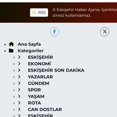
© Eskişehir Haber Ajansı. İçerikte
RSS
izinsiz kullanılamaz.
Ana Sayfa
Kategoriler
ESKİŞEHİR
EKONOMİ
ESKİŞEHİR SON DAKİKA
YAZARLAR
GÜNDEM
SPOR
YAŞAM
ROTA
CAN DOSTLAR
ESKİŞEHİR