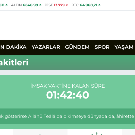
811
ALTIN
6648.99
BİST
13.779
BTC
64.960,21
ON DAKİKA
YAZARLAR
GÜNDEM
SPOR
YAŞAM
kitleri
İMSAK VAKTINE KALAN SÜRE
01:42:40
lık gösterirse Allâhü Teâlâ da o kimseye dünyada da, âhirette d