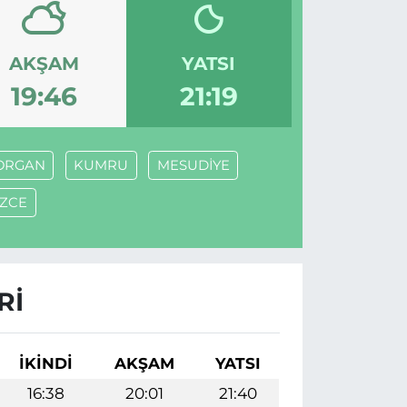
AKŞAM
YATSI
19:46
21:19
ORGAN
KUMRU
MESUDİYE
İZCE
RI
İKINDI
AKŞAM
YATSI
16:38
20:01
21:40