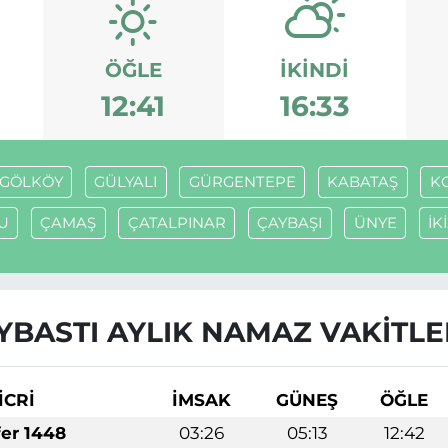
ÖĞLE
İKINDI
12:41
16:33
GÖLKÖY
GÜLYALI
GÜRGENTEPE
KABATAŞ
K
U
ÇAMAŞ
ÇATALPINAR
ÇAYBAŞI
ÜNYE
İK
YBASTI AYLIK NAMAZ VAKITLE
İCRİ
İMSAK
GÜNEŞ
ÖĞLE
fer 1448
03:26
05:13
12:42