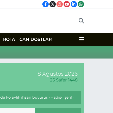
ROTA
CAN DOSTLAR
8 Ağustos 2026
25 Safer 1448
e kolaylık ihsân buyurur. (Hadis-i şerif)