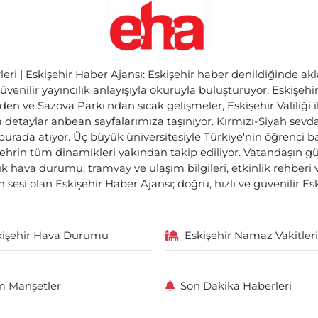
ri | Eskişehir Haber Ajansı: Eskişehir haber denildiğinde akl
üvenilir yayıncılık anlayışıyla okuruyla buluşturuyor; Eskişeh
den ve Sazova Parkı'ndan sıcak gelişmeler, Eskişehir Valiliği 
etaylar anbean sayfalarımıza taşınıyor. Kırmızı-Siyah sevdam
 burada atıyor. Üç büyük üniversitesiyle Türkiye'nin öğrenci 
ehrin tüm dinamikleri yakından takip ediliyor. Vatandaşın gü
lık hava durumu, tramvay ve ulaşım bilgileri, etkinlik rehber
 sesi olan Eskişehir Haber Ajansı; doğru, hızlı ve güvenilir E
kişehir Hava Durumu
Eskişehir Namaz Vakitleri
 Manşetler
Son Dakika Haberleri