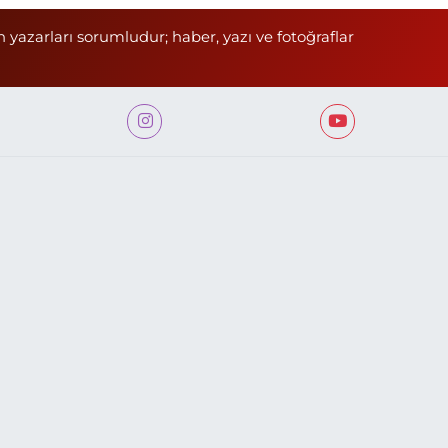
n yazarları sorumludur; haber, yazı ve fotoğraflar