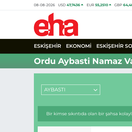
08-08-2026
USD
47,7436
EUR
55,2510
GBP
64,4
ESKİŞEHİR
EKONOMİ
ESKİŞEHİR S
Ordu Aybasti Namaz Va
AYBASTI
Bir kimse sıkıntıda olan bir şahsa kolay