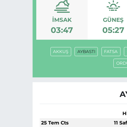
İMSAK
GÜNEŞ
03:47
05:27
AKKUŞ
AYBASTI
FATSA
ORD
A
H
25 Tem Cts
11 Sa