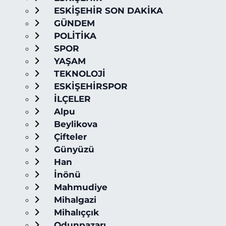
ESKİŞEHİR SON DAKİKA
GÜNDEM
POLİTİKA
SPOR
YAŞAM
TEKNOLOJİ
ESKİŞEHİRSPOR
İLÇELER
Alpu
Beylikova
Çifteler
Günyüzü
Han
İnönü
Mahmudiye
Mihalgazi
Mihalıççık
Odunpazarı