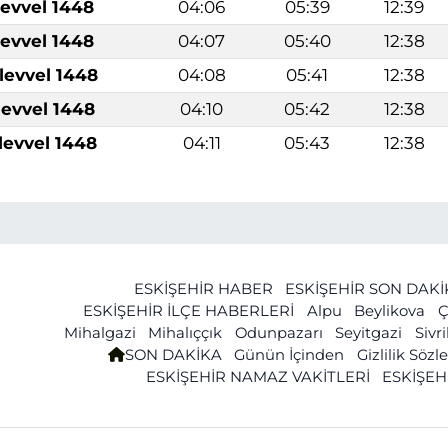
levvel 1448
04:06
05:39
12:39
levvel 1448
04:07
05:40
12:38
levvel 1448
04:08
05:41
12:38
levvel 1448
04:10
05:42
12:38
levvel 1448
04:11
05:43
12:38
ESKİŞEHİR HABER
ESKİŞEHİR SON DAK
ESKİŞEHİR İLÇE HABERLERİ
Alpu
Beylikova
Ç
Mihalgazi
Mihalıççık
Odunpazarı
Seyitgazi
Sivr
SON DAKİKA
Günün İçinden
Gizlilik Söz
ESKİŞEHİR NAMAZ VAKİTLERİ
ESKİŞEH