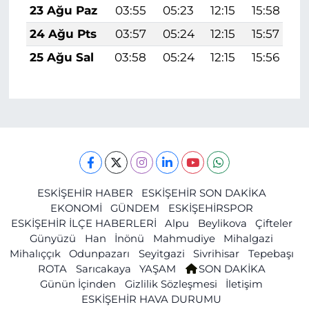
23 Ağu Paz
03:55
05:23
12:15
15:58
1
24 Ağu Pts
03:57
05:24
12:15
15:57
1
25 Ağu Sal
03:58
05:24
12:15
15:56
1
ESKİŞEHİR HABER
ESKİŞEHİR SON DAKİKA
EKONOMİ
GÜNDEM
ESKİŞEHİRSPOR
ESKİŞEHİR İLÇE HABERLERİ
Alpu
Beylikova
Çifteler
Günyüzü
Han
İnönü
Mahmudiye
Mihalgazi
Mihalıççık
Odunpazarı
Seyitgazi
Sivrihisar
Tepebaşı
ROTA
Sarıcakaya
YAŞAM
SON DAKİKA
Günün İçinden
Gizlilik Sözleşmesi
İletişim
ESKİŞEHİR HAVA DURUMU