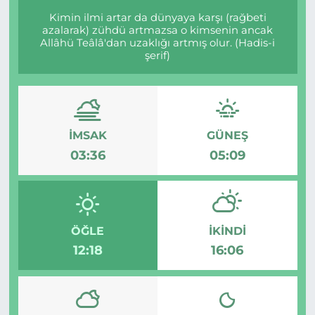
Kimin ilmi artar da dünyaya karşı (rağbeti
azalarak) zühdü artmazsa o kimsenin ancak
Allâhü Teâlâ'dan uzaklığı artmış olur. (Hadis-i
şerif)
İMSAK
GÜNEŞ
03:36
05:09
ÖĞLE
İKINDI
12:18
16:06