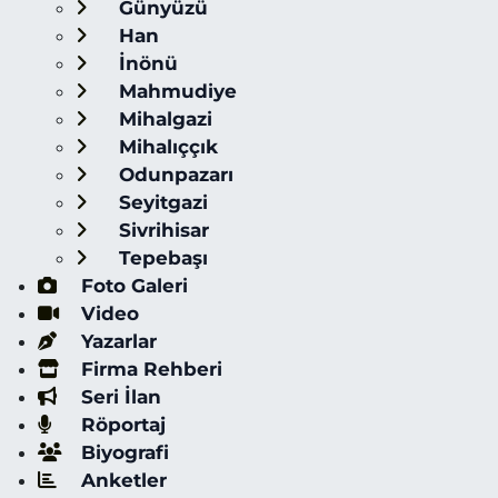
Günyüzü
Han
İnönü
Mahmudiye
Mihalgazi
Mihalıççık
Odunpazarı
Seyitgazi
Sivrihisar
Tepebaşı
Foto Galeri
Video
Yazarlar
Firma Rehberi
Seri İlan
Röportaj
Biyografi
Anketler