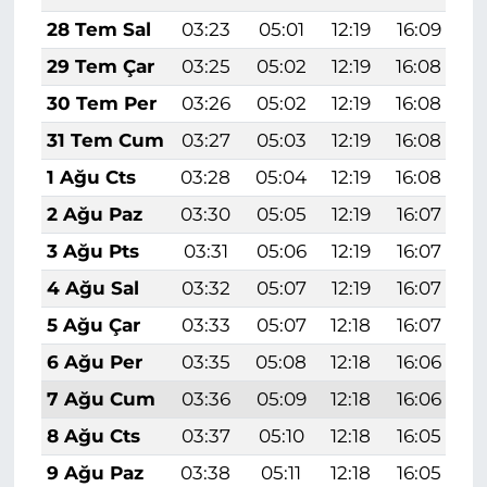
28 Tem Sal
03:23
05:01
12:19
16:09
1
29 Tem Çar
03:25
05:02
12:19
16:08
1
30 Tem Per
03:26
05:02
12:19
16:08
1
31 Tem Cum
03:27
05:03
12:19
16:08
1
1 Ağu Cts
03:28
05:04
12:19
16:08
1
2 Ağu Paz
03:30
05:05
12:19
16:07
1
3 Ağu Pts
03:31
05:06
12:19
16:07
1
4 Ağu Sal
03:32
05:07
12:19
16:07
1
5 Ağu Çar
03:33
05:07
12:18
16:07
1
6 Ağu Per
03:35
05:08
12:18
16:06
1
7 Ağu Cum
03:36
05:09
12:18
16:06
1
8 Ağu Cts
03:37
05:10
12:18
16:05
1
9 Ağu Paz
03:38
05:11
12:18
16:05
1