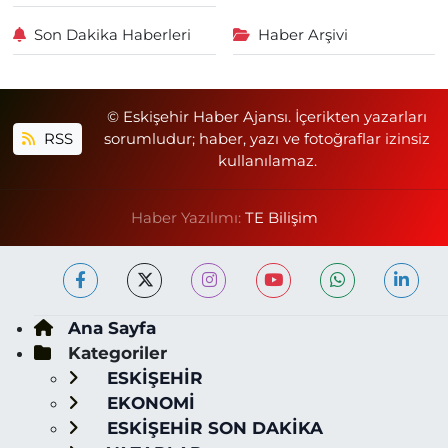
Son Dakika Haberleri
Haber Arşivi
© Eskişehir Haber Ajansı. İçerikten yazarları
RSS
sorumludur; haber, yazı ve fotoğraflar izinsiz
kullanılamaz.
Haber Yazılımı:
TE Bilişim
Ana Sayfa
Kategoriler
ESKİŞEHİR
EKONOMİ
ESKİŞEHİR SON DAKİKA