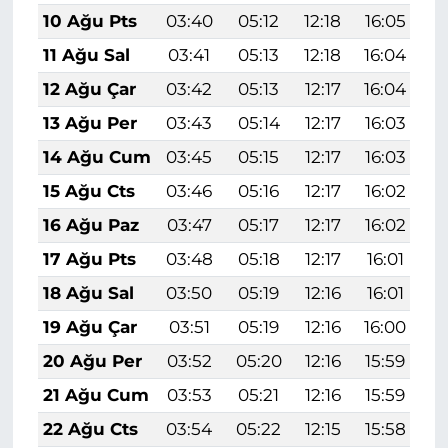
10 Ağu Pts
03:40
05:12
12:18
16:05
1
11 Ağu Sal
03:41
05:13
12:18
16:04
1
12 Ağu Çar
03:42
05:13
12:17
16:04
1
13 Ağu Per
03:43
05:14
12:17
16:03
1
14 Ağu Cum
03:45
05:15
12:17
16:03
1
15 Ağu Cts
03:46
05:16
12:17
16:02
1
16 Ağu Paz
03:47
05:17
12:17
16:02
1
17 Ağu Pts
03:48
05:18
12:17
16:01
1
18 Ağu Sal
03:50
05:19
12:16
16:01
1
19 Ağu Çar
03:51
05:19
12:16
16:00
1
20 Ağu Per
03:52
05:20
12:16
15:59
1
21 Ağu Cum
03:53
05:21
12:16
15:59
1
22 Ağu Cts
03:54
05:22
12:15
15:58
1