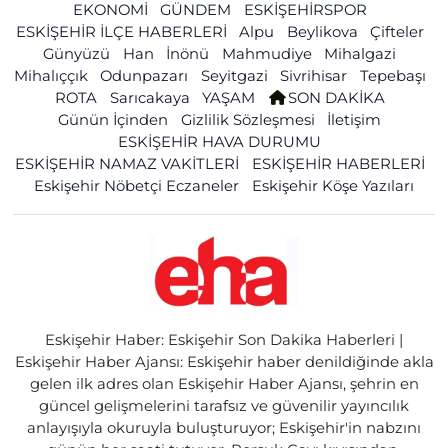
EKONOMİ
GÜNDEM
ESKİŞEHİRSPOR
ESKİŞEHİR İLÇE HABERLERİ
Alpu
Beylikova
Çifteler
Günyüzü
Han
İnönü
Mahmudiye
Mihalgazi
Mihalıççık
Odunpazarı
Seyitgazi
Sivrihisar
Tepebaşı
ROTA
Sarıcakaya
YAŞAM
SON DAKİKA
Günün İçinden
Gizlilik Sözleşmesi
İletişim
ESKİŞEHİR HAVA DURUMU
ESKİŞEHİR NAMAZ VAKİTLERİ
ESKİŞEHİR HABERLERİ
Eskişehir Nöbetçi Eczaneler
Eskişehir Köşe Yazıları
Eskişehir Haber: Eskişehir Son Dakika Haberleri |
Eskişehir Haber Ajansı: Eskişehir haber denildiğinde akla
gelen ilk adres olan Eskişehir Haber Ajansı, şehrin en
güncel gelişmelerini tarafsız ve güvenilir yayıncılık
anlayışıyla okuruyla buluşturuyor; Eskişehir'in nabzını