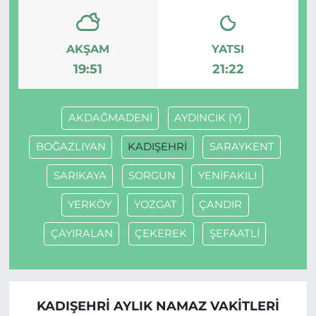
AKŞAM
YATSI
19:51
21:22
AKDAĞMADENİ
AYDINCIK (Y)
BOĞAZLIYAN
KADIŞEHRİ
SARAYKENT
SARIKAYA
SORGUN
YENİFAKILI
YERKÖY
YOZGAT
ÇANDIR
ÇAYIRALAN
ÇEKEREK
ŞEFAATLİ
KADIŞEHRİ AYLIK NAMAZ VAKITLERI