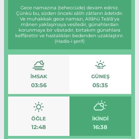
Gece namazına (teheccüde) devam ediniz.
Çünkü bu, sizden önceki sâlih zâtların âdetidir.
Ve muhakkak gece namazı, Allâhü Teâlâ'ya
mânen yaklaşmaya vesîledir, günahlardan
korunmaya bir vâsıtadır, birtakım günahlara
keffârettir ve hastalıkları bedenden uzaklaştırır.
(Hadis-i şerif)
İMSAK
GÜNEŞ
03:56
05:35
ÖĞLE
İKINDI
12:48
16:38