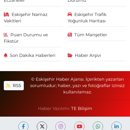
Eczaneler
Durumu
Eskişehir Namaz
Eskişehir Trafik
Vakitleri
Yoğunluk Haritası
Puan Durumu ve
Tüm Manşetler
Fikstür
Son Dakika Haberleri
Haber Arşivi
© Eskişehir Haber Ajansı. İçerikten yazarları
RSS
sorumludur; haber, yazı ve fotoğraflar izinsiz
kullanılamaz.
Haber Yazılımı:
TE Bilişim