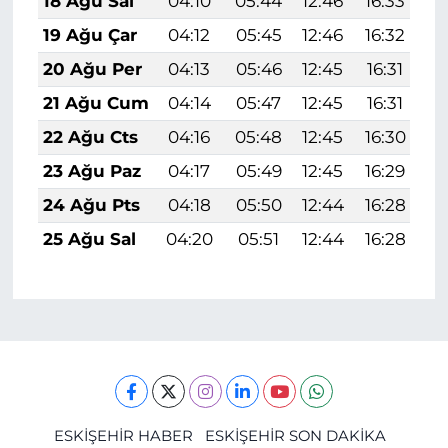
18 Ağu Sal
04:10
05:44
12:46
16:33
1
19 Ağu Çar
04:12
05:45
12:46
16:32
1
20 Ağu Per
04:13
05:46
12:45
16:31
1
21 Ağu Cum
04:14
05:47
12:45
16:31
1
22 Ağu Cts
04:16
05:48
12:45
16:30
1
23 Ağu Paz
04:17
05:49
12:45
16:29
1
24 Ağu Pts
04:18
05:50
12:44
16:28
1
25 Ağu Sal
04:20
05:51
12:44
16:28
1
ESKİŞEHİR HABER
ESKİŞEHİR SON DAKİKA