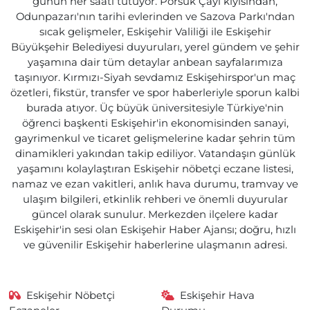
günün her saati tutuyor. Porsuk Çayı kıyısından,
Odunpazarı'nın tarihi evlerinden ve Sazova Parkı'ndan
sıcak gelişmeler, Eskişehir Valiliği ile Eskişehir
Büyükşehir Belediyesi duyuruları, yerel gündem ve şehir
yaşamına dair tüm detaylar anbean sayfalarımıza
taşınıyor. Kırmızı-Siyah sevdamız Eskişehirspor'un maç
özetleri, fikstür, transfer ve spor haberleriyle sporun kalbi
burada atıyor. Üç büyük üniversitesiyle Türkiye'nin
öğrenci başkenti Eskişehir'in ekonomisinden sanayi,
gayrimenkul ve ticaret gelişmelerine kadar şehrin tüm
dinamikleri yakından takip ediliyor. Vatandaşın günlük
yaşamını kolaylaştıran Eskişehir nöbetçi eczane listesi,
namaz ve ezan vakitleri, anlık hava durumu, tramvay ve
ulaşım bilgileri, etkinlik rehberi ve önemli duyurular
güncel olarak sunulur. Merkezden ilçelere kadar
Eskişehir'in sesi olan Eskişehir Haber Ajansı; doğru, hızlı
ve güvenilir Eskişehir haberlerine ulaşmanın adresi.
Eskişehir Nöbetçi
Eskişehir Hava