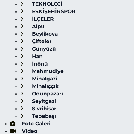
TEKNOLOJİ
ESKİŞEHİRSPOR
İLÇELER
Alpu
Beylikova
Çifteler
Günyüzü
Han
İnönü
Mahmudiye
Mihalgazi
Mihalıççık
Odunpazarı
Seyitgazi
Sivrihisar
Tepebaşı
Foto Galeri
Video