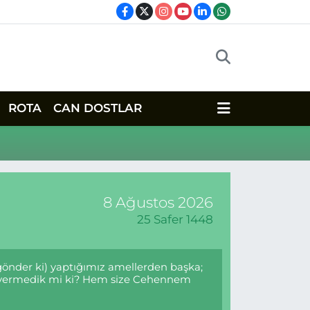
ROTA
CAN DOSTLAR
8 Ağustos 2026
25 Safer 1448
 gönder ki) yaptığımız amellerden başka;
mür vermedik mi ki? Hem size Cehennem