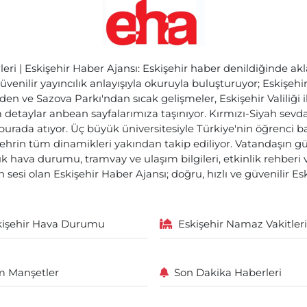
ri | Eskişehir Haber Ajansı: Eskişehir haber denildiğinde akl
üvenilir yayıncılık anlayışıyla okuruyla buluşturuyor; Eskişeh
den ve Sazova Parkı'ndan sıcak gelişmeler, Eskişehir Valiliği 
etaylar anbean sayfalarımıza taşınıyor. Kırmızı-Siyah sevdam
 burada atıyor. Üç büyük üniversitesiyle Türkiye'nin öğrenci 
ehrin tüm dinamikleri yakından takip ediliyor. Vatandaşın gü
lık hava durumu, tramvay ve ulaşım bilgileri, etkinlik rehber
 sesi olan Eskişehir Haber Ajansı; doğru, hızlı ve güvenilir E
kişehir Hava Durumu
Eskişehir Namaz Vakitleri
 Manşetler
Son Dakika Haberleri