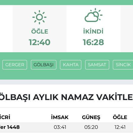
ÖĞLE
İKINDI
12:40
16:28
GERGER
GÖLBAŞI
KAHTA
SAMSAT
SİNCİK
ÖLBAŞI AYLIK NAMAZ VAKITLE
İCRİ
İMSAK
GÜNEŞ
ÖĞLE
fer 1448
03:41
05:20
12:41