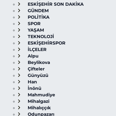
ESKİŞEHİR SON DAKİKA
GÜNDEM
POLİTİKA
SPOR
YAŞAM
TEKNOLOJİ
ESKİŞEHİRSPOR
İLÇELER
Alpu
Beylikova
Çifteler
Günyüzü
Han
İnönü
Mahmudiye
Mihalgazi
Mihalıççık
Odunpazarı