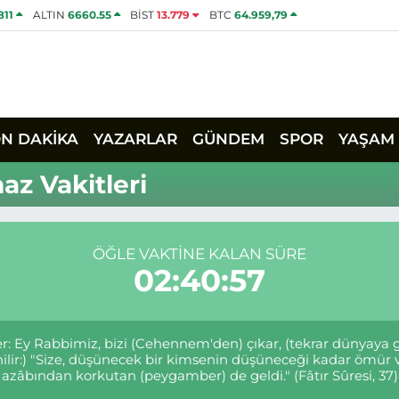
811
ALTIN
6660.55
BİST
13.779
BTC
64.959,79
ON DAKİKA
YAZARLAR
GÜNDEM
SPOR
YAŞAM
z Vakitleri
ÖĞLE VAKTINE KALAN SÜRE
02:40:57
rler: Ey Rabbimiz, bizi (Cehennem'den) çıkar, (tekrar dünyaya
denilir:) "Size, düşünecek bir kimsenin düşüneceği kadar ö
azâbından korkutan (peygamber) de geldi." (Fâtır Sûresi, 37)