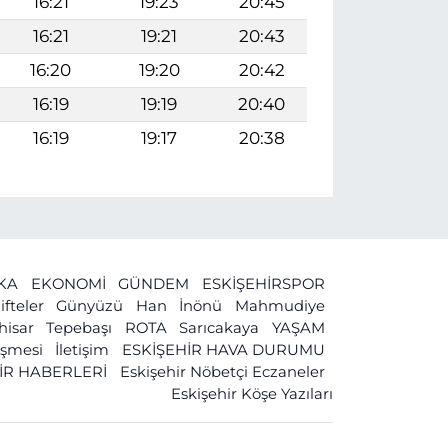
16:21
19:23
20:45
16:21
19:21
20:43
16:20
19:20
20:42
16:19
19:19
20:40
16:19
19:17
20:38
İKA
EKONOMİ
GÜNDEM
ESKİŞEHİRSPOR
ifteler
Günyüzü
Han
İnönü
Mahmudiye
ihisar
Tepebaşı
ROTA
Sarıcakaya
YAŞAM
leşmesi
İletişim
ESKİŞEHİR HAVA DURUMU
İR HABERLERİ
Eskişehir Nöbetçi Eczaneler
Eskişehir Köşe Yazıları