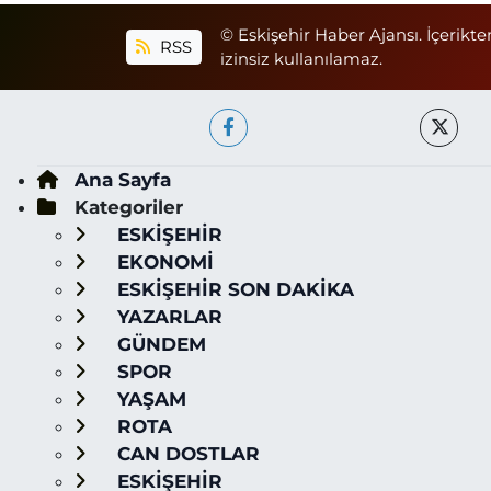
© Eskişehir Haber Ajansı. İçerikte
RSS
izinsiz kullanılamaz.
Ana Sayfa
Kategoriler
ESKİŞEHİR
EKONOMİ
ESKİŞEHİR SON DAKİKA
YAZARLAR
GÜNDEM
SPOR
YAŞAM
ROTA
CAN DOSTLAR
ESKİŞEHİR