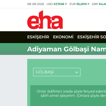
08-08-2026
USD
47,7436
EUR
55,2510
GBP
64,4
ESKİŞEHİR
EKONOMİ
ESKİŞEHİR S
Adiyaman Gölbaşi Nama
GÖLBAŞI
Onlar (kâfirler) orada şöyle feryad ede
sâlih amel işleyelim. (Onlara şöyle 