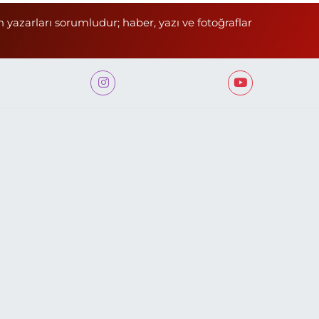
n yazarları sorumludur; haber, yazı ve fotoğraflar