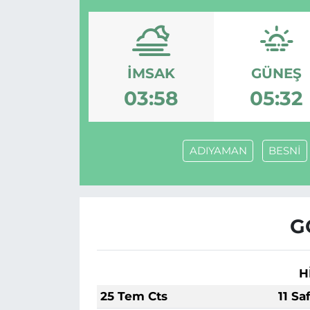
İMSAK
GÜNEŞ
03:58
05:32
ADIYAMAN
BESNİ
G
H
25 Tem Cts
11 Sa