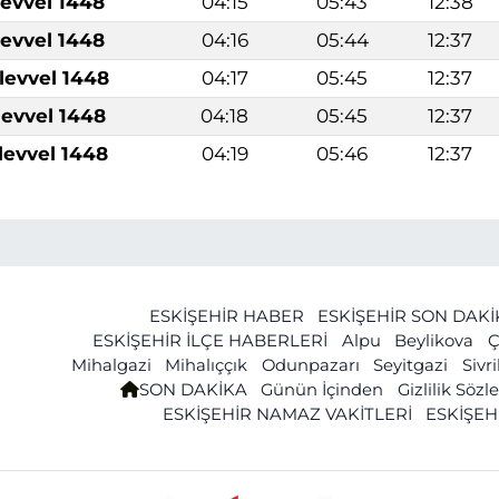
levvel 1448
04:15
05:43
12:38
levvel 1448
04:16
05:44
12:37
levvel 1448
04:17
05:45
12:37
levvel 1448
04:18
05:45
12:37
levvel 1448
04:19
05:46
12:37
ESKİŞEHİR HABER
ESKİŞEHİR SON DAK
ESKİŞEHİR İLÇE HABERLERİ
Alpu
Beylikova
Ç
Mihalgazi
Mihalıççık
Odunpazarı
Seyitgazi
Sivr
SON DAKİKA
Günün İçinden
Gizlilik Söz
ESKİŞEHİR NAMAZ VAKİTLERİ
ESKİŞEH