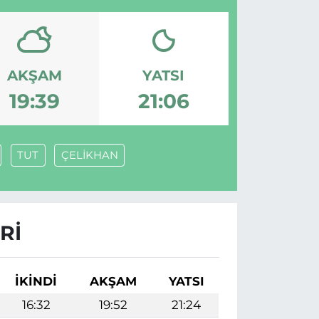
AKŞAM
YATSI
19:39
21:06
TUT
ÇELİKHAN
RI
İKINDI
AKŞAM
YATSI
16:32
19:52
21:24