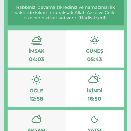
Rabbinizi devamlı zikrediniz ve namazınızı ilk
vaktinde kılınız, muhakkak Allah Azze ve Celle,
size ecrinizi kat kat verir. (Hadis-i şerif)
İMSAK
GÜNEŞ
04:03
05:43
ÖĞLE
İKINDI
12:58
16:50
AKŞAM
YATSI