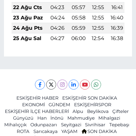
22 Ağu Cts
04:23
05:57
12:55
16:41
1
23 Ağu Paz
04:24
05:58
12:55
16:40
1
24 Ağu Pts
04:26
05:59
12:55
16:39
1
25 Ağu Sal
04:27
06:00
12:54
16:38
1
ESKİŞEHİR HABER
ESKİŞEHİR SON DAKİKA
EKONOMİ
GÜNDEM
ESKİŞEHİRSPOR
ESKİŞEHİR İLÇE HABERLERİ
Alpu
Beylikova
Çifteler
Günyüzü
Han
İnönü
Mahmudiye
Mihalgazi
Mihalıççık
Odunpazarı
Seyitgazi
Sivrihisar
Tepebaşı
ROTA
Sarıcakaya
YAŞAM
SON DAKİKA