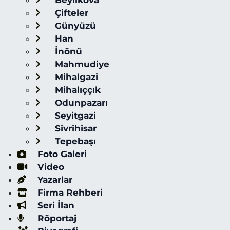
Beylikova
Çifteler
Günyüzü
Han
İnönü
Mahmudiye
Mihalgazi
Mihalıççık
Odunpazarı
Seyitgazi
Sivrihisar
Tepebaşı
Foto Galeri
Video
Yazarlar
Firma Rehberi
Seri İlan
Röportaj