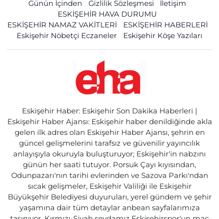
Günün İçinden
Gizlilik Sözleşmesi
İletişim
ESKİŞEHİR HAVA DURUMU
ESKİŞEHİR NAMAZ VAKİTLERİ
ESKİŞEHİR HABERLERİ
Eskişehir Nöbetçi Eczaneler
Eskişehir Köşe Yazıları
Eskişehir Haber: Eskişehir Son Dakika Haberleri |
Eskişehir Haber Ajansı: Eskişehir haber denildiğinde akla
gelen ilk adres olan Eskişehir Haber Ajansı, şehrin en
güncel gelişmelerini tarafsız ve güvenilir yayıncılık
anlayışıyla okuruyla buluşturuyor; Eskişehir'in nabzını
günün her saati tutuyor. Porsuk Çayı kıyısından,
Odunpazarı'nın tarihi evlerinden ve Sazova Parkı'ndan
sıcak gelişmeler, Eskişehir Valiliği ile Eskişehir
Büyükşehir Belediyesi duyuruları, yerel gündem ve şehir
yaşamına dair tüm detaylar anbean sayfalarımıza
taşınıyor. Kırmızı-Siyah sevdamız Eskişehirspor'un maç