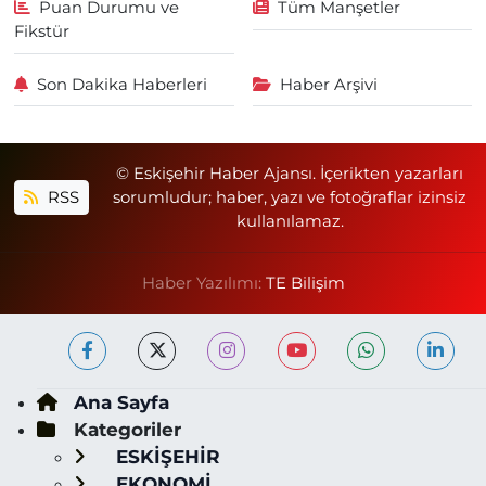
Puan Durumu ve
Tüm Manşetler
Fikstür
Son Dakika Haberleri
Haber Arşivi
© Eskişehir Haber Ajansı. İçerikten yazarları
RSS
sorumludur; haber, yazı ve fotoğraflar izinsiz
kullanılamaz.
Haber Yazılımı:
TE Bilişim
Ana Sayfa
Kategoriler
ESKİŞEHİR
EKONOMİ