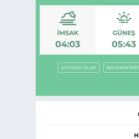
İMSAK
GÜNEŞ
04:03
05:43
ATKARACALAR
BAYRAMÖRE
H