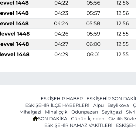
levvel 1448
04:22
05:56
12:56
levvel 1448
04:23
05:57
12:56
levvel 1448
04:24
05:58
12:56
levvel 1448
04:26
05:59
12:55
levvel 1448
04:27
06:00
12:55
levvel 1448
04:29
06:01
12:55
ESKİŞEHİR HABER
ESKİŞEHİR SON DAK
ESKİŞEHİR İLÇE HABERLERİ
Alpu
Beylikova
Ç
Mihalgazi
Mihalıççık
Odunpazarı
Seyitgazi
Sivr
SON DAKİKA
Günün İçinden
Gizlilik Söz
ESKİŞEHİR NAMAZ VAKİTLERİ
ESKİŞEH