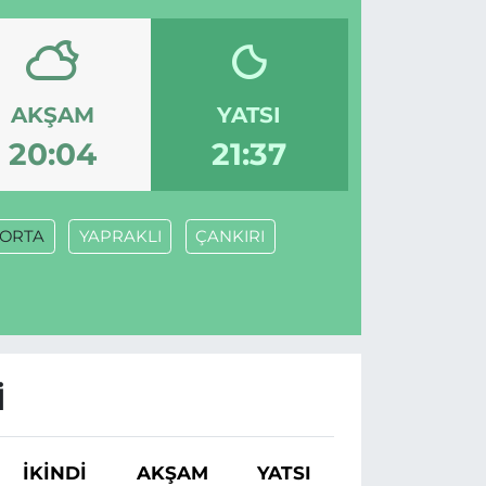
AKŞAM
YATSI
20:04
21:37
ORTA
YAPRAKLI
ÇANKIRI
I
İKINDI
AKŞAM
YATSI