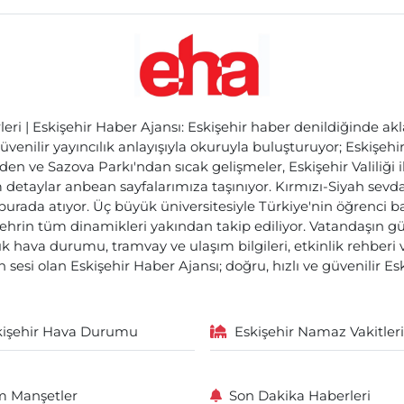
ri | Eskişehir Haber Ajansı: Eskişehir haber denildiğinde akl
üvenilir yayıncılık anlayışıyla okuruyla buluşturuyor; Eskişeh
den ve Sazova Parkı'ndan sıcak gelişmeler, Eskişehir Valiliği 
etaylar anbean sayfalarımıza taşınıyor. Kırmızı-Siyah sevdam
 burada atıyor. Üç büyük üniversitesiyle Türkiye'nin öğrenci 
ehrin tüm dinamikleri yakından takip ediliyor. Vatandaşın gü
lık hava durumu, tramvay ve ulaşım bilgileri, etkinlik rehber
 sesi olan Eskişehir Haber Ajansı; doğru, hızlı ve güvenilir E
kişehir Hava Durumu
Eskişehir Namaz Vakitleri
 Manşetler
Son Dakika Haberleri