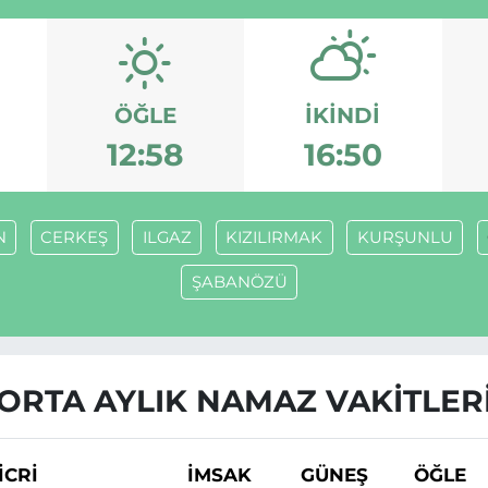
ÖĞLE
İKINDI
12:58
16:50
N
CERKEŞ
ILGAZ
KIZILIRMAK
KURŞUNLU
ŞABANÖZÜ
ORTA AYLIK NAMAZ VAKITLER
İCRİ
İMSAK
GÜNEŞ
ÖĞLE