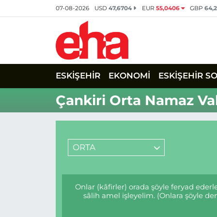
07-08-2026
USD
47,6704
EUR
55,0406
GBP
64,
ESKİŞEHİR
EKONOMİ
ESKİŞEHİR S
Çankiri Orta Namaz Vak
ORTA
Onlar (kâfirler) orada şöyle feryad ede
sâlih amel işleyelim. (Onlara şöyle 