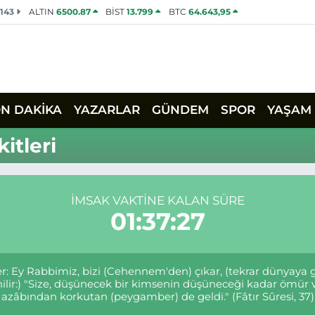
2143
ALTIN
6500.87
BİST
13.799
BTC
64.643,95
ON DAKİKA
YAZARLAR
GÜNDEM
SPOR
YAŞAM
itleri
İMSAK VAKTINE KALAN SÜRE
01:37:27
rler: Ey Rabbimiz, bizi (Cehennem'den) çıkar, (tekrar dünyaya
denilir:) "Size, düşünecek bir kimsenin düşüneceği kadar ö
azâbından korkutan (peygamber) de geldi." (Fâtır Sûresi, 37)