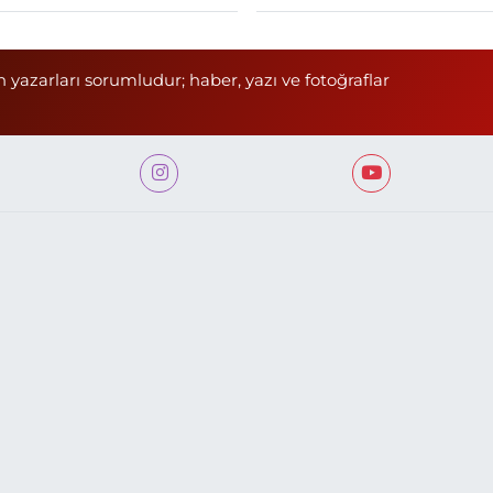
n yazarları sorumludur; haber, yazı ve fotoğraflar