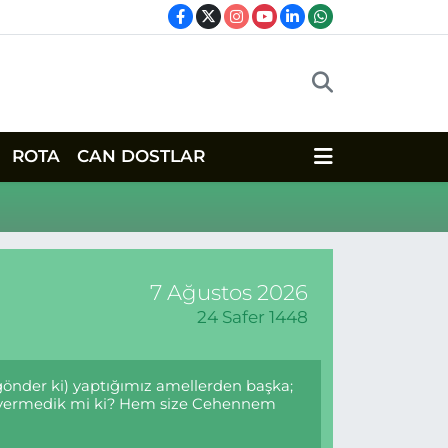
ROTA
CAN DOSTLAR
7 Ağustos 2026
24 Safer 1448
 gönder ki) yaptığımız amellerden başka;
mür vermedik mi ki? Hem size Cehennem