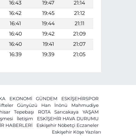
16:43
19:47
21:14
16:42
19:45
21:12
16:41
19:44
21:11
16:40
19:42
21:09
16:40
19:41
21:07
16:39
19:39
21:05
İKA
EKONOMİ
GÜNDEM
ESKİŞEHİRSPOR
ifteler
Günyüzü
Han
İnönü
Mahmudiye
ihisar
Tepebaşı
ROTA
Sarıcakaya
YAŞAM
leşmesi
İletişim
ESKİŞEHİR HAVA DURUMU
İR HABERLERİ
Eskişehir Nöbetçi Eczaneler
Eskişehir Köşe Yazıları