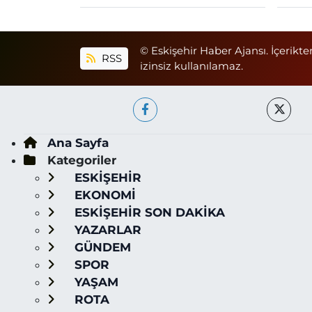
© Eskişehir Haber Ajansı. İçerikte
RSS
izinsiz kullanılamaz.
Ana Sayfa
Kategoriler
ESKİŞEHİR
EKONOMİ
ESKİŞEHİR SON DAKİKA
YAZARLAR
GÜNDEM
SPOR
YAŞAM
ROTA