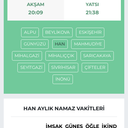
AKŞAM
YATSI
20:09
21:38
ALPU
BEYLİKOVA
ESKİŞEHİR
GÜNYÜZÜ
HAN
MAHMUDİYE
MİHALGAZİ
MİHALIÇÇIK
SARICAKAYA
SEYİTGAZİ
SİVRİHİSAR
ÇİFTELER
İNÖNÜ
HAN AYLIK NAMAZ VAKITLERI
İMSAK
GÜNEŞ
ÖĞLE
İKINDI
A