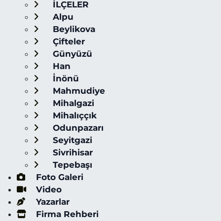
İLÇELER
Alpu
Beylikova
Çifteler
Günyüzü
Han
İnönü
Mahmudiye
Mihalgazi
Mihalıççık
Odunpazarı
Seyitgazi
Sivrihisar
Tepebaşı
Foto Galeri
Video
Yazarlar
Firma Rehberi