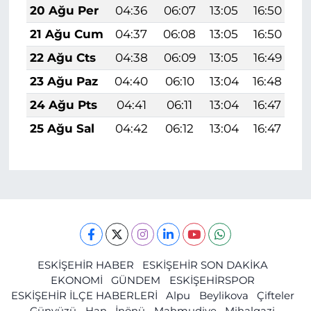
20 Ağu Per
04:36
06:07
13:05
16:50
1
21 Ağu Cum
04:37
06:08
13:05
16:50
1
22 Ağu Cts
04:38
06:09
13:05
16:49
1
23 Ağu Paz
04:40
06:10
13:04
16:48
1
24 Ağu Pts
04:41
06:11
13:04
16:47
1
25 Ağu Sal
04:42
06:12
13:04
16:47
1
ESKİŞEHİR HABER
ESKİŞEHİR SON DAKİKA
EKONOMİ
GÜNDEM
ESKİŞEHİRSPOR
ESKİŞEHİR İLÇE HABERLERİ
Alpu
Beylikova
Çifteler
Günyüzü
Han
İnönü
Mahmudiye
Mihalgazi