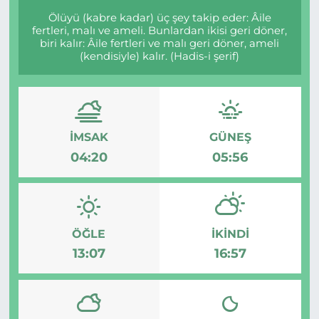
Ölüyü (kabre kadar) üç şey takip eder: Âile
fertleri, malı ve ameli. Bunlardan ikisi geri döner,
biri kalır: Âile fertleri ve malı geri döner, ameli
(kendisiyle) kalır. (Hadis-i şerif)
İMSAK
GÜNEŞ
04:20
05:56
ÖĞLE
İKINDI
13:07
16:57