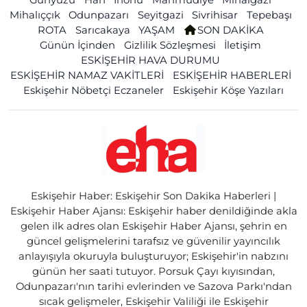
Mihalıççık
Odunpazarı
Seyitgazi
Sivrihisar
Tepebaşı
ROTA
Sarıcakaya
YAŞAM
SON DAKİKA
Günün İçinden
Gizlilik Sözleşmesi
İletişim
ESKİŞEHİR HAVA DURUMU
ESKİŞEHİR NAMAZ VAKİTLERİ
ESKİŞEHİR HABERLERİ
Eskişehir Nöbetçi Eczaneler
Eskişehir Köşe Yazıları
Eskişehir Haber: Eskişehir Son Dakika Haberleri |
Eskişehir Haber Ajansı: Eskişehir haber denildiğinde akla
gelen ilk adres olan Eskişehir Haber Ajansı, şehrin en
güncel gelişmelerini tarafsız ve güvenilir yayıncılık
anlayışıyla okuruyla buluşturuyor; Eskişehir'in nabzını
günün her saati tutuyor. Porsuk Çayı kıyısından,
Odunpazarı'nın tarihi evlerinden ve Sazova Parkı'ndan
sıcak gelişmeler, Eskişehir Valiliği ile Eskişehir