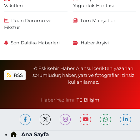
Vakitleri
Yoğunluk Haritası
Puan Durumu ve
Tüm Manşetler
Fikstür
Son Dakika Haberleri
Haber Arşivi
© Eskişehir Haber Ajansı. İçerikten yazarları
RSS
sorumludur; haber, yazı ve fotoğraflar izinsiz
kullanılamaz.
Haber Yazılımı:
TE Bilişim
Ana Sayfa