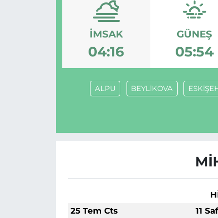
İMSAK
GÜNEŞ
04:16
05:54
ALPU
BEYLİKOVA
ESKİŞE
Mİ
H
25 Tem Cts
11 Sa