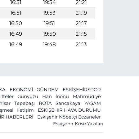
16:51
19:54
21:21
16:51
19:53
21:19
16:50
19:51
21:17
16:49
19:50
21:15
16:49
19:48
21:13
İKA
EKONOMİ
GÜNDEM
ESKİŞEHİRSPOR
ifteler
Günyüzü
Han
İnönü
Mahmudiye
ihisar
Tepebaşı
ROTA
Sarıcakaya
YAŞAM
leşmesi
İletişim
ESKİŞEHİR HAVA DURUMU
İR HABERLERİ
Eskişehir Nöbetçi Eczaneler
Eskişehir Köşe Yazıları