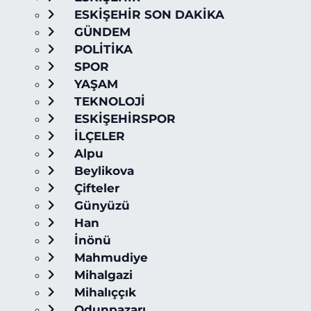
ESKİŞEHİR SON DAKİKA
GÜNDEM
POLİTİKA
SPOR
YAŞAM
TEKNOLOJİ
ESKİŞEHİRSPOR
İLÇELER
Alpu
Beylikova
Çifteler
Günyüzü
Han
İnönü
Mahmudiye
Mihalgazi
Mihalıççık
Odunpazarı