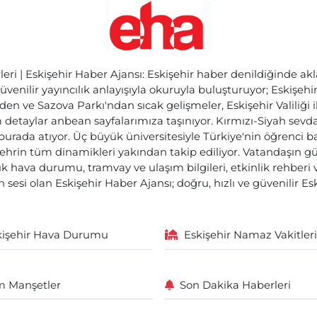
ri | Eskişehir Haber Ajansı: Eskişehir haber denildiğinde akl
üvenilir yayıncılık anlayışıyla okuruyla buluşturuyor; Eskişeh
den ve Sazova Parkı'ndan sıcak gelişmeler, Eskişehir Valiliği 
etaylar anbean sayfalarımıza taşınıyor. Kırmızı-Siyah sevdam
 burada atıyor. Üç büyük üniversitesiyle Türkiye'nin öğrenci 
ehrin tüm dinamikleri yakından takip ediliyor. Vatandaşın gü
lık hava durumu, tramvay ve ulaşım bilgileri, etkinlik rehber
 sesi olan Eskişehir Haber Ajansı; doğru, hızlı ve güvenilir E
kişehir Hava Durumu
Eskişehir Namaz Vakitleri
 Manşetler
Son Dakika Haberleri