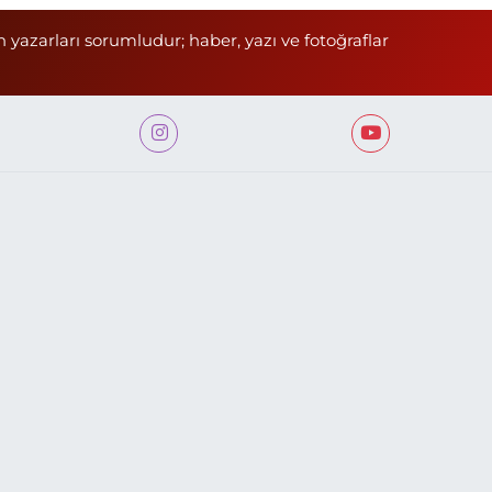
n yazarları sorumludur; haber, yazı ve fotoğraflar