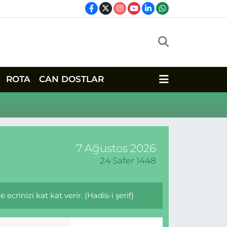
ROTA
CAN DOSTLAR
7 Ağustos 2026
24 Safer 1448
crinizi kat kat verir. (Hadis-i şerif)