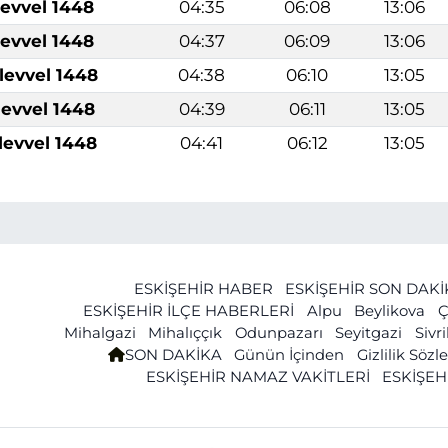
levvel 1448
04:35
06:08
13:06
levvel 1448
04:37
06:09
13:06
levvel 1448
04:38
06:10
13:05
levvel 1448
04:39
06:11
13:05
levvel 1448
04:41
06:12
13:05
ESKİŞEHİR HABER
ESKİŞEHİR SON DAK
ESKİŞEHİR İLÇE HABERLERİ
Alpu
Beylikova
Ç
Mihalgazi
Mihalıççık
Odunpazarı
Seyitgazi
Sivr
SON DAKİKA
Günün İçinden
Gizlilik Söz
ESKİŞEHİR NAMAZ VAKİTLERİ
ESKİŞEH