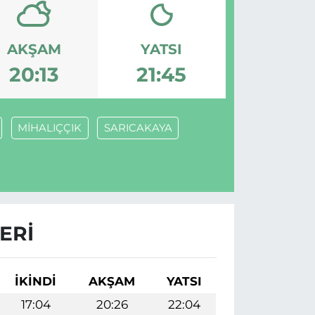
AKŞAM
YATSI
20:13
21:45
MİHALIÇÇIK
SARICAKAYA
ERI
İKINDI
AKŞAM
YATSI
17:04
20:26
22:04