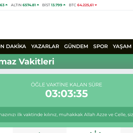
463
ALTIN
6574.81
BİST
13.799
BTC
64.225,61
ON DAKİKA
YAZARLAR
GÜNDEM
SPOR
YAŞAM
maz Vakitleri
ÖĞLE VAKTINE KALAN SÜRE
03:03:35
ınızı ilk vaktinde kılınız, muhakkak Allah Azze ve Celle, size e