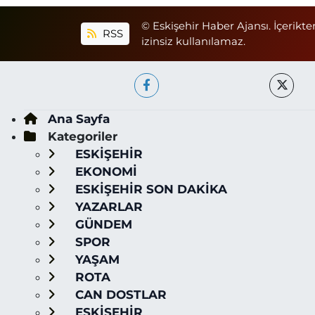
© Eskişehir Haber Ajansı. İçerikte
RSS
izinsiz kullanılamaz.
Ana Sayfa
Kategoriler
ESKİŞEHİR
EKONOMİ
ESKİŞEHİR SON DAKİKA
YAZARLAR
GÜNDEM
SPOR
YAŞAM
ROTA
CAN DOSTLAR
ESKİŞEHİR