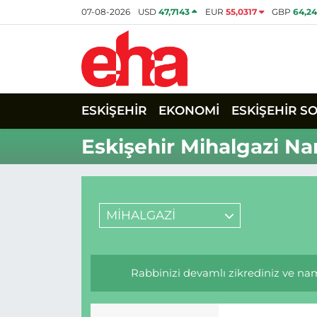
07-08-2026
USD
47,7143
EUR
55,0317
GBP
64,2
ESKİŞEHİR
EKONOMİ
ESKİŞEHİR S
Eskişehir Mihalgazi Na
MİHALGAZİ
Rabbinizi devamlı zikrediniz ve namaz