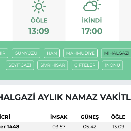
ÖĞLE
İKINDI
13:09
17:00
HİR
GÜNYÜZÜ
HAN
MAHMUDİYE
MİHALGAZİ
SEYİTGAZİ
SİVRİHİSAR
ÇİFTELER
İNÖNÜ
HALGAZİ AYLIK NAMAZ VAKITL
İCRİ
İMSAK
GÜNEŞ
ÖĞLE
fer 1448
03:57
05:42
13:09