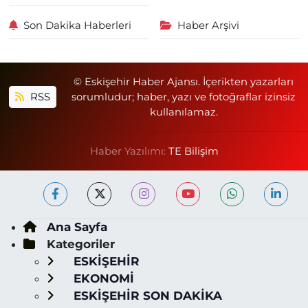
Son Dakika Haberleri
Haber Arşivi
© Eskişehir Haber Ajansı. İçerikten yazarları
RSS
sorumludur; haber, yazı ve fotoğraflar izinsiz
kullanılamaz.
Haber Yazılımı:
TE Bilişim
Ana Sayfa
Kategoriler
ESKİŞEHİR
EKONOMİ
ESKİŞEHİR SON DAKİKA