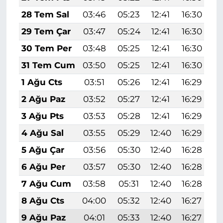
28 Tem Sal
03:46
05:23
12:41
16:30
1
29 Tem Çar
03:47
05:24
12:41
16:30
1
30 Tem Per
03:48
05:25
12:41
16:30
1
31 Tem Cum
03:50
05:25
12:41
16:30
1
1 Ağu Cts
03:51
05:26
12:41
16:29
1
2 Ağu Paz
03:52
05:27
12:41
16:29
1
3 Ağu Pts
03:53
05:28
12:41
16:29
1
4 Ağu Sal
03:55
05:29
12:40
16:29
1
5 Ağu Çar
03:56
05:30
12:40
16:28
1
6 Ağu Per
03:57
05:30
12:40
16:28
1
7 Ağu Cum
03:58
05:31
12:40
16:28
1
8 Ağu Cts
04:00
05:32
12:40
16:27
1
9 Ağu Paz
04:01
05:33
12:40
16:27
1