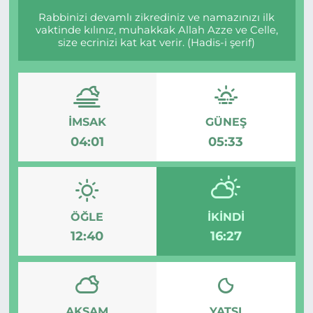
Rabbinizi devamlı zikrediniz ve namazınızı ilk
vaktinde kılınız, muhakkak Allah Azze ve Celle,
size ecrinizi kat kat verir. (Hadis-i şerif)
İMSAK
GÜNEŞ
04:01
05:33
ÖĞLE
İKINDI
12:40
16:27
AKŞAM
YATSI