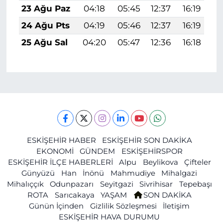
23 Ağu Paz
04:18
05:45
12:37
16:19
1
24 Ağu Pts
04:19
05:46
12:37
16:19
1
25 Ağu Sal
04:20
05:47
12:36
16:18
1
ESKİŞEHİR HABER
ESKİŞEHİR SON DAKİKA
EKONOMİ
GÜNDEM
ESKİŞEHİRSPOR
ESKİŞEHİR İLÇE HABERLERİ
Alpu
Beylikova
Çifteler
Günyüzü
Han
İnönü
Mahmudiye
Mihalgazi
Mihalıççık
Odunpazarı
Seyitgazi
Sivrihisar
Tepebaşı
ROTA
Sarıcakaya
YAŞAM
SON DAKİKA
Günün İçinden
Gizlilik Sözleşmesi
İletişim
ESKİŞEHİR HAVA DURUMU