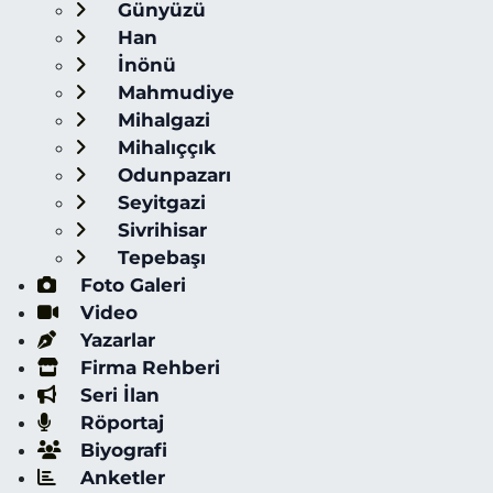
Günyüzü
Han
İnönü
Mahmudiye
Mihalgazi
Mihalıççık
Odunpazarı
Seyitgazi
Sivrihisar
Tepebaşı
Foto Galeri
Video
Yazarlar
Firma Rehberi
Seri İlan
Röportaj
Biyografi
Anketler