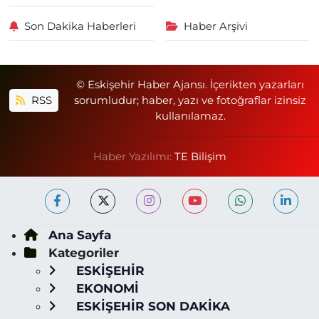
Son Dakika Haberleri
Haber Arşivi
© Eskişehir Haber Ajansı. İçerikten yazarları
RSS
sorumludur; haber, yazı ve fotoğraflar izinsiz
kullanılamaz.
Haber Yazılımı:
TE Bilişim
Ana Sayfa
Kategoriler
ESKİŞEHİR
EKONOMİ
ESKİŞEHİR SON DAKİKA