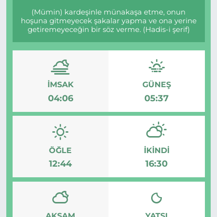
(Mümin) kardeşinle münakaşa etme, onun
hoşuna gitmeyecek şakalar yapma ve ona yerine
getiremeyeceğin bir söz verme. (Hadis-i şerif)
İMSAK
GÜNEŞ
04:06
05:37
ÖĞLE
İKINDI
12:44
16:30
AKŞAM
YATSI