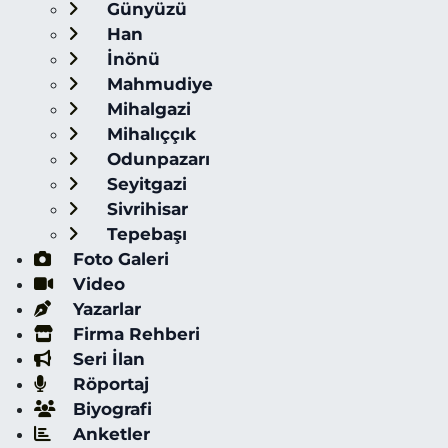
Günyüzü
Han
İnönü
Mahmudiye
Mihalgazi
Mihalıççık
Odunpazarı
Seyitgazi
Sivrihisar
Tepebaşı
Foto Galeri
Video
Yazarlar
Firma Rehberi
Seri İlan
Röportaj
Biyografi
Anketler