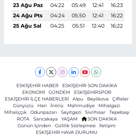
23 Ağu Paz
04:22
05:49
12:41
16:23
1
24 Ağu Pts
04:24
05:50
12:41
16:22
1
25 Ağu Sal
04:25
05:51
12:40
16:22
1
ESKİŞEHİR HABER
ESKİŞEHİR SON DAKİKA
EKONOMİ
GÜNDEM
ESKİŞEHİRSPOR
ESKİŞEHİR İLÇE HABERLERİ
Alpu
Beylikova
Çifteler
Günyüzü
Han
İnönü
Mahmudiye
Mihalgazi
Mihalıççık
Odunpazarı
Seyitgazi
Sivrihisar
Tepebaşı
ROTA
Sarıcakaya
YAŞAM
SON DAKİKA
Günün İçinden
Gizlilik Sözleşmesi
İletişim
ESKİŞEHİR HAVA DURUMU