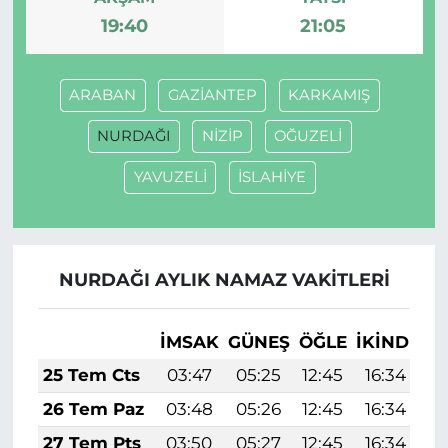
19:40
21:05
ARABAN
GAZİANTEP
KARKAMIŞ
NURDAĞI
NİZİP
OĞUZELİ
YAVUZELİ
İSLAHİYE
NURDAĞI AYLIK NAMAZ VAKITLERI
İMSAK
GÜNEŞ
ÖĞLE
İKINDI
A
25 Tem Cts
03:47
05:25
12:45
16:34
1
26 Tem Paz
03:48
05:26
12:45
16:34
1
27 Tem Pts
03:50
05:27
12:45
16:34
1