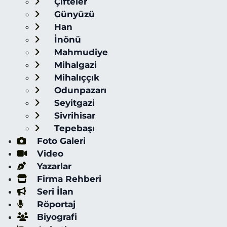
Çifteler
Günyüzü
Han
İnönü
Mahmudiye
Mihalgazi
Mihalıççık
Odunpazarı
Seyitgazi
Sivrihisar
Tepebaşı
Foto Galeri
Video
Yazarlar
Firma Rehberi
Seri İlan
Röportaj
Biyografi