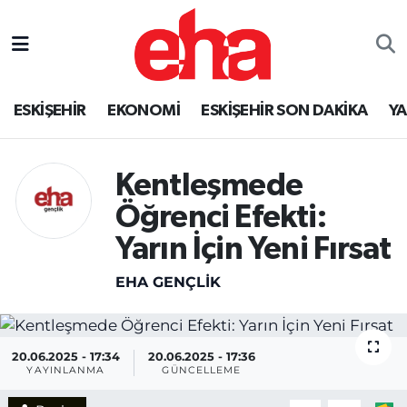
ESKİŞEHİR
EKONOMİ
ESKİŞEHİR SON DAKİKA
Y
Kentleşmede
Öğrenci Efekti:
Yarın İçin Yeni Fırsat
EHA GENÇLIK
20.06.2025 - 17:34
20.06.2025 - 17:36
YAYINLANMA
GÜNCELLEME