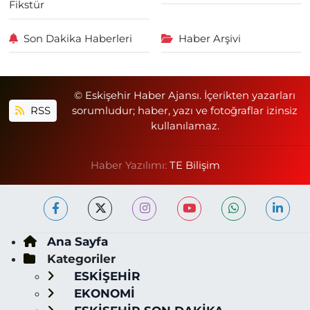
Fikstür
Son Dakika Haberleri
Haber Arşivi
© Eskişehir Haber Ajansı. İçerikten yazarları
RSS
sorumludur; haber, yazı ve fotoğraflar izinsiz
kullanılamaz.
Haber Yazılımı:
TE Bilişim
Ana Sayfa
Kategoriler
ESKİŞEHİR
EKONOMİ