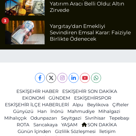
Yatırım Aracı Belli Oldu: Altın
Zirvede
3
Yargıtay'dan Emekliyi
Sevindiren Emsal Karar: Faiziyle
Birlikte Ödenecek
ESKİŞEHİR HABER
ESKİŞEHİR SON DAKİKA
EKONOMİ
GÜNDEM
ESKİŞEHİRSPOR
ESKİŞEHİR İLÇE HABERLERİ
Alpu
Beylikova
Çifteler
Günyüzü
Han
İnönü
Mahmudiye
Mihalgazi
Mihalıççık
Odunpazarı
Seyitgazi
Sivrihisar
Tepebaşı
ROTA
Sarıcakaya
YAŞAM
SON DAKİKA
Günün İçinden
Gizlilik Sözleşmesi
İletişim