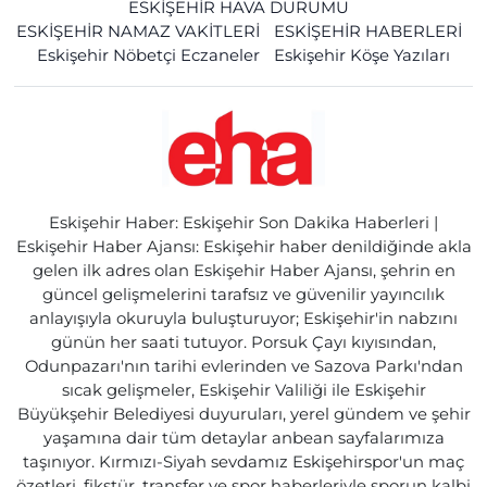
ESKİŞEHİR HAVA DURUMU
ESKİŞEHİR NAMAZ VAKİTLERİ
ESKİŞEHİR HABERLERİ
Eskişehir Nöbetçi Eczaneler
Eskişehir Köşe Yazıları
Eskişehir Haber: Eskişehir Son Dakika Haberleri |
Eskişehir Haber Ajansı: Eskişehir haber denildiğinde akla
gelen ilk adres olan Eskişehir Haber Ajansı, şehrin en
güncel gelişmelerini tarafsız ve güvenilir yayıncılık
anlayışıyla okuruyla buluşturuyor; Eskişehir'in nabzını
günün her saati tutuyor. Porsuk Çayı kıyısından,
Odunpazarı'nın tarihi evlerinden ve Sazova Parkı'ndan
sıcak gelişmeler, Eskişehir Valiliği ile Eskişehir
Büyükşehir Belediyesi duyuruları, yerel gündem ve şehir
yaşamına dair tüm detaylar anbean sayfalarımıza
taşınıyor. Kırmızı-Siyah sevdamız Eskişehirspor'un maç
özetleri, fikstür, transfer ve spor haberleriyle sporun kalbi