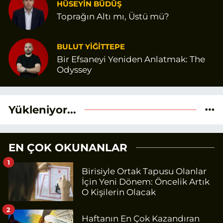
HÜSEYİN BÜDÜŞ
Toprağın Altı mı, Üstü mü?
BULUT YİĞİTTEPE
Bir Efsaneyi Yeniden Anlatmak: The
Odyssey
Yükleniyor...
EN ÇOK OKUNANLAR
1
Birisiyle Ortak Tapusu Olanlar
İçin Yeni Dönem: Öncelik Artık
O Kişilerin Olacak
2
Haftanın En Çok Kazandıran