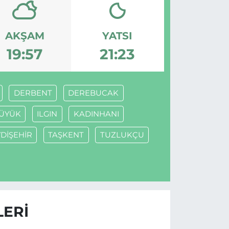
AKŞAM
YATSI
19:57
21:23
DERBENT
DEREBUCAK
ÜYÜK
ILGIN
KADINHANI
DİŞEHİR
TAŞKENT
TUZLUKÇU
LERI