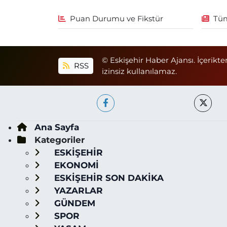
Puan Durumu ve Fikstür
Tüm
© Eskişehir Haber Ajansı. İçerikte
RSS
izinsiz kullanılamaz.
Ana Sayfa
Kategoriler
ESKİŞEHİR
EKONOMİ
ESKİŞEHİR SON DAKİKA
YAZARLAR
GÜNDEM
SPOR