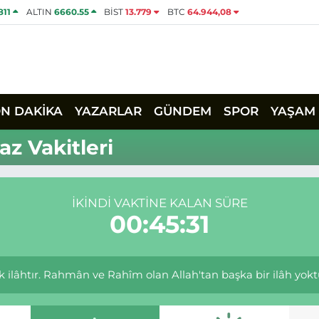
811
ALTIN
6660.55
BİST
13.779
BTC
64.944,08
ON DAKİKA
YAZARLAR
GÜNDEM
SPOR
YAŞAM
z Vakitleri
İKINDI VAKTINE KALAN SÜRE
00:45:31
 tek ilâhtır. Rahmân ve Rahîm olan Allah'tan başka bir ilâh yoktu