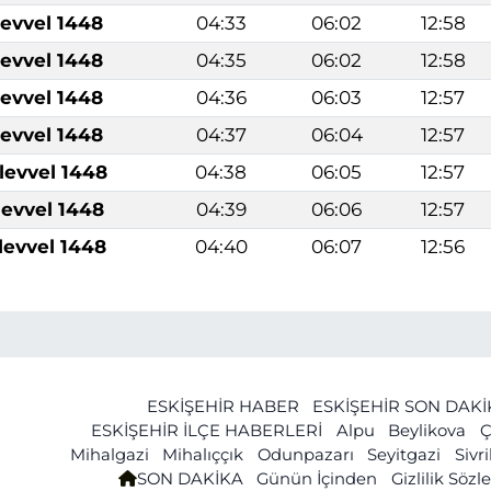
levvel 1448
04:33
06:02
12:58
levvel 1448
04:35
06:02
12:58
levvel 1448
04:36
06:03
12:57
levvel 1448
04:37
06:04
12:57
levvel 1448
04:38
06:05
12:57
levvel 1448
04:39
06:06
12:57
levvel 1448
04:40
06:07
12:56
ESKİŞEHİR HABER
ESKİŞEHİR SON DAK
ESKİŞEHİR İLÇE HABERLERİ
Alpu
Beylikova
Ç
Mihalgazi
Mihalıççık
Odunpazarı
Seyitgazi
Sivr
SON DAKİKA
Günün İçinden
Gizlilik Söz