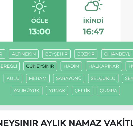
ÖĞLE
İKINDI
13:00
16:47
R
ALTINEKİN
BEYŞEHİR
BOZKIR
CİHANBEYLİ
EREĞLİ
GÜNEYSINIR
HADİM
HALKAPINAR
H
KULU
MERAM
SARAYÖNÜ
SELÇUKLU
SEY
YALIHÜYÜK
YUNAK
ÇELTİK
ÇUMRA
EYSINIR AYLIK NAMAZ VAKIT