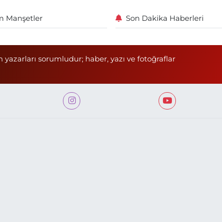
 Manşetler
Son Dakika Haberleri
n yazarları sorumludur; haber, yazı ve fotoğraflar