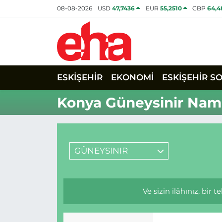
08-08-2026
USD
47,7436
EUR
55,2510
GBP
64,4
ESKİŞEHİR
EKONOMİ
ESKİŞEHİR S
Konya Güneysinir Nama
GÜNEYSINIR
Ve sizin ilâhınız, bir