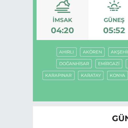
İMSAK
GÜNEŞ
04:20
05:52
AHIRLI
AKÖREN
AKŞEHİ
DOĞANHİSAR
EMİRGAZİ
KARAPINAR
KARATAY
KONYA
GÜN