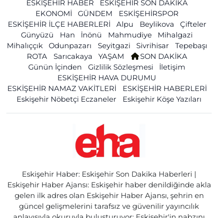
ESKİŞEHİR HABER
ESKİŞEHİR SON DAKİKA
EKONOMİ
GÜNDEM
ESKİŞEHİRSPOR
ESKİŞEHİR İLÇE HABERLERİ
Alpu
Beylikova
Çifteler
Günyüzü
Han
İnönü
Mahmudiye
Mihalgazi
Mihalıççık
Odunpazarı
Seyitgazi
Sivrihisar
Tepebaşı
ROTA
Sarıcakaya
YAŞAM
SON DAKİKA
Günün İçinden
Gizlilik Sözleşmesi
İletişim
ESKİŞEHİR HAVA DURUMU
ESKİŞEHİR NAMAZ VAKİTLERİ
ESKİŞEHİR HABERLERİ
Eskişehir Nöbetçi Eczaneler
Eskişehir Köşe Yazıları
Eskişehir Haber: Eskişehir Son Dakika Haberleri |
Eskişehir Haber Ajansı: Eskişehir haber denildiğinde akla
gelen ilk adres olan Eskişehir Haber Ajansı, şehrin en
güncel gelişmelerini tarafsız ve güvenilir yayıncılık
anlayışıyla okuruyla buluşturuyor; Eskişehir'in nabzını