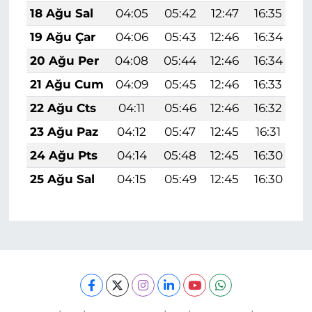
18 Ağu Sal
04:05
05:42
12:47
16:35
1
19 Ağu Çar
04:06
05:43
12:46
16:34
1
20 Ağu Per
04:08
05:44
12:46
16:34
1
21 Ağu Cum
04:09
05:45
12:46
16:33
1
22 Ağu Cts
04:11
05:46
12:46
16:32
1
23 Ağu Paz
04:12
05:47
12:45
16:31
1
24 Ağu Pts
04:14
05:48
12:45
16:30
1
25 Ağu Sal
04:15
05:49
12:45
16:30
1