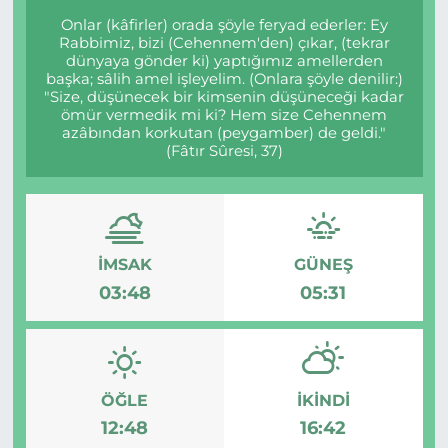
Onlar (kâfirler) orada şöyle feryad ederler: Ey
Rabbimiz, bizi (Cehennem'den) çıkar, (tekrar
dünyaya gönder ki) yaptığımız amellerden
başka; sâlih amel işleyelim. (Onlara şöyle denilir:)
"Size, düşünecek bir kimsenin düşüneceği kadar
ömür vermedik mi ki? Hem size Cehennem
azâbından korkutan (peygamber) de geldi."
(Fâtır Sûresi, 37)
İMSAK
GÜNEŞ
03:48
05:31
ÖĞLE
İKINDI
12:48
16:42