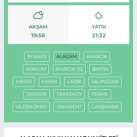
AKŞAM
YATSI
19:56
21:32
19 MAYIS
ALAÇAM
ASARCIK
ATAKUM
AYVACIK (S)
BAFRA
HAVZA
KAVAK
LADİK
SALIPAZARI
SAMSUN
TEKKEKÖY
TERME
VEZİRKÖPRÜ
YAKAKENT
ÇARŞAMBA