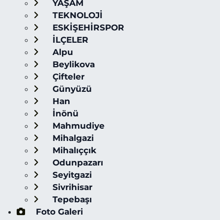
YAŞAM
TEKNOLOJİ
ESKİŞEHİRSPOR
İLÇELER
Alpu
Beylikova
Çifteler
Günyüzü
Han
İnönü
Mahmudiye
Mihalgazi
Mihalıççık
Odunpazarı
Seyitgazi
Sivrihisar
Tepebaşı
Foto Galeri