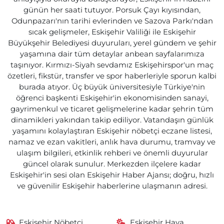
günün her saati tutuyor. Porsuk Çayı kıyısından,
Odunpazarı'nın tarihi evlerinden ve Sazova Parkı'ndan
sıcak gelişmeler, Eskişehir Valiliği ile Eskişehir
Büyükşehir Belediyesi duyuruları, yerel gündem ve şehir
yaşamına dair tüm detaylar anbean sayfalarımıza
taşınıyor. Kırmızı-Siyah sevdamız Eskişehirspor'un maç
özetleri, fikstür, transfer ve spor haberleriyle sporun kalbi
burada atıyor. Üç büyük üniversitesiyle Türkiye'nin
öğrenci başkenti Eskişehir'in ekonomisinden sanayi,
gayrimenkul ve ticaret gelişmelerine kadar şehrin tüm
dinamikleri yakından takip ediliyor. Vatandaşın günlük
yaşamını kolaylaştıran Eskişehir nöbetçi eczane listesi,
namaz ve ezan vakitleri, anlık hava durumu, tramvay ve
ulaşım bilgileri, etkinlik rehberi ve önemli duyurular
güncel olarak sunulur. Merkezden ilçelere kadar
Eskişehir'in sesi olan Eskişehir Haber Ajansı; doğru, hızlı
ve güvenilir Eskişehir haberlerine ulaşmanın adresi.
Eskişehir Nöbetçi
Eskişehir Hava