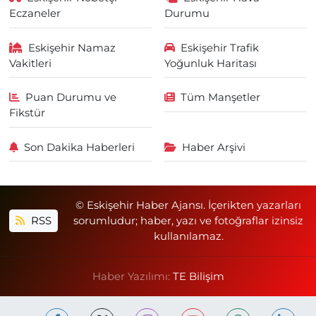
Eczaneler
Durumu
Eskişehir Namaz
Eskişehir Trafik
Vakitleri
Yoğunluk Haritası
Puan Durumu ve
Tüm Manşetler
Fikstür
Son Dakika Haberleri
Haber Arşivi
© Eskişehir Haber Ajansı. İçerikten yazarları
RSS
sorumludur; haber, yazı ve fotoğraflar izinsiz
kullanılamaz.
Haber Yazılımı:
TE Bilişim