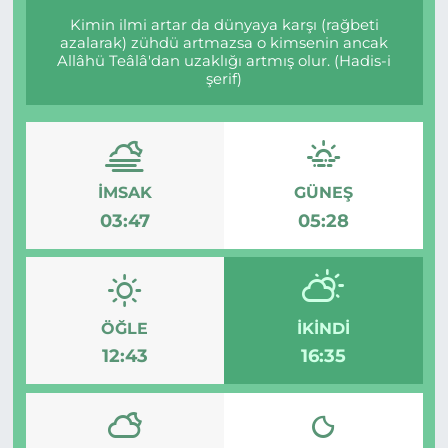
Kimin ilmi artar da dünyaya karşı (rağbeti
azalarak) zühdü artmazsa o kimsenin ancak
Allâhü Teâlâ'dan uzaklığı artmış olur. (Hadis-i
şerif)
İMSAK
GÜNEŞ
03:47
05:28
ÖĞLE
İKINDI
12:43
16:35