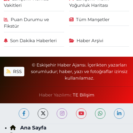
Vakitleri
Yoğunluk Haritası
Puan Durumu ve
Tüm Manşetler
Fikstür
Son Dakika Haberleri
Haber Arşivi
© Eskişehir Haber Ajansı. İçerikten yazarları
RSS
sorumludur; haber, yazı ve fotoğraflar izinsiz
kullanılamaz.
Haber Yazılımı:
TE Bilişim
Ana Sayfa