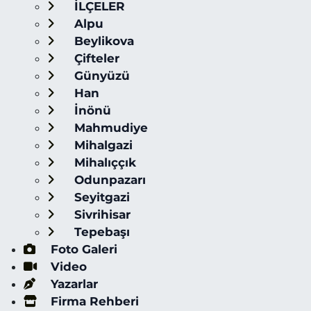
İLÇELER
Alpu
Beylikova
Çifteler
Günyüzü
Han
İnönü
Mahmudiye
Mihalgazi
Mihalıççık
Odunpazarı
Seyitgazi
Sivrihisar
Tepebaşı
Foto Galeri
Video
Yazarlar
Firma Rehberi