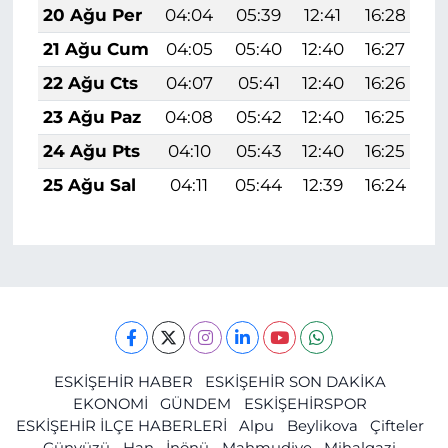
20 Ağu Per
04:04
05:39
12:41
16:28
1
21 Ağu Cum
04:05
05:40
12:40
16:27
1
22 Ağu Cts
04:07
05:41
12:40
16:26
1
23 Ağu Paz
04:08
05:42
12:40
16:25
1
24 Ağu Pts
04:10
05:43
12:40
16:25
1
25 Ağu Sal
04:11
05:44
12:39
16:24
1
ESKİŞEHİR HABER
ESKİŞEHİR SON DAKİKA
EKONOMİ
GÜNDEM
ESKİŞEHİRSPOR
ESKİŞEHİR İLÇE HABERLERİ
Alpu
Beylikova
Çifteler
Günyüzü
Han
İnönü
Mahmudiye
Mihalgazi