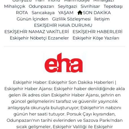
Mihalıççık
Odunpazarı
Seyitgazi
Sivrihisar
Tepebaşı
ROTA
Sarıcakaya
YAŞAM
SON DAKİKA
Günün İçinden
Gizlilik Sözleşmesi
İletişim
ESKİŞEHİR HAVA DURUMU
ESKİŞEHİR NAMAZ VAKİTLERİ
ESKİŞEHİR HABERLERİ
Eskişehir Nöbetçi Eczaneler
Eskişehir Köşe Yazıları
Eskişehir Haber: Eskişehir Son Dakika Haberleri |
Eskişehir Haber Ajansı: Eskişehir haber denildiğinde akla
gelen ilk adres olan Eskişehir Haber Ajansı, şehrin en
güncel gelişmelerini tarafsız ve güvenilir yayıncılık
anlayışıyla okuruyla buluşturuyor; Eskişehir'in nabzını
günün her saati tutuyor. Porsuk Çayı kıyısından,
Odunpazarı'nın tarihi evlerinden ve Sazova Parkı'ndan
sıcak gelişmeler, Eskişehir Valiliği ile Eskişehir