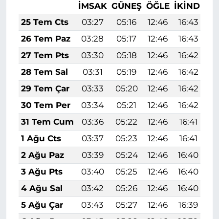
İMSAK
GÜNEŞ
ÖĞLE
İKINDI
A
25 Tem Cts
03:27
05:16
12:46
16:43
2
26 Tem Paz
03:28
05:17
12:46
16:43
2
27 Tem Pts
03:30
05:18
12:46
16:42
2
28 Tem Sal
03:31
05:19
12:46
16:42
2
29 Tem Çar
03:33
05:20
12:46
16:42
2
30 Tem Per
03:34
05:21
12:46
16:42
2
31 Tem Cum
03:36
05:22
12:46
16:41
2
1 Ağu Cts
03:37
05:23
12:46
16:41
2
2 Ağu Paz
03:39
05:24
12:46
16:40
1
3 Ağu Pts
03:40
05:25
12:46
16:40
1
4 Ağu Sal
03:42
05:26
12:46
16:40
1
5 Ağu Çar
03:43
05:27
12:46
16:39
1