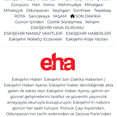
Günyüzü
Han
İnönü
Mahmudiye
Mihalgazi
Mihalıççık
Odunpazarı
Seyitgazi
Sivrihisar
Tepebaşı
ROTA
Sarıcakaya
YAŞAM
SON DAKİKA
Günün İçinden
Gizlilik Sözleşmesi
İletişim
ESKİŞEHİR HAVA DURUMU
ESKİŞEHİR NAMAZ VAKİTLERİ
ESKİŞEHİR HABERLERİ
Eskişehir Nöbetçi Eczaneler
Eskişehir Köşe Yazıları
Eskişehir Haber: Eskişehir Son Dakika Haberleri |
Eskişehir Haber Ajansı: Eskişehir haber denildiğinde akla
gelen ilk adres olan Eskişehir Haber Ajansı, şehrin en
güncel gelişmelerini tarafsız ve güvenilir yayıncılık
anlayışıyla okuruyla buluşturuyor; Eskişehir'in nabzını
günün her saati tutuyor. Porsuk Çayı kıyısından,
Odunpazarı'nın tarihi evlerinden ve Sazova Parkı'ndan