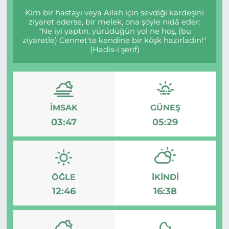
Kim bir hastayı veya Allah için sevdiği kardeşini
ziyaret ederse, bir melek, ona şöyle nidâ eder:
"Ne iyi yaptın, yürüdüğün yol ne hoş, (bu
ziyaretle) Cennet'te kendine bir köşk hazırladın!"
(Hadis-i şerif)
İMSAK
GÜNEŞ
03:47
05:29
ÖĞLE
İKINDI
12:46
16:38