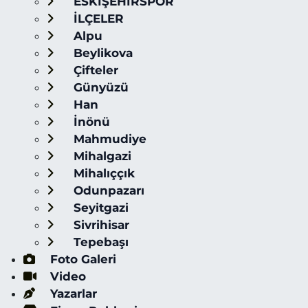
ESKİŞEHİRSPOR
İLÇELER
Alpu
Beylikova
Çifteler
Günyüzü
Han
İnönü
Mahmudiye
Mihalgazi
Mihalıççık
Odunpazarı
Seyitgazi
Sivrihisar
Tepebaşı
Foto Galeri
Video
Yazarlar