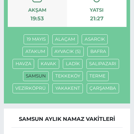
AKŞAM
YATSI
19:53
21:27
19 MAYIS
ALAÇAM
ASARCIK
ATAKUM
AYVACIK (S)
BAFRA
HAVZA
KAVAK
LADİK
SALIPAZARI
SAMSUN
TEKKEKÖY
TERME
VEZİRKÖPRÜ
YAKAKENT
ÇARŞAMBA
SAMSUN AYLIK NAMAZ VAKITLERI