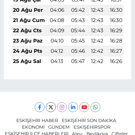
20 Ağu Per
04:06
05:42
12:43
16:30
1
21 Ağu Cum
04:08
05:43
12:43
16:30
1
22 Ağu Cts
04:09
05:44
12:43
16:29
1
23 Ağu Paz
04:10
05:45
12:42
16:28
1
24 Ağu Pts
04:12
05:46
12:42
16:27
1
25 Ağu Sal
04:13
05:47
12:42
16:26
1
ESKİŞEHİR HABER
ESKİŞEHİR SON DAKİKA
EKONOMİ
GÜNDEM
ESKİŞEHİRSPOR
ESKİŞEHİR İLÇE HABERLERİ
Alpu
Beylikova
Çifteler