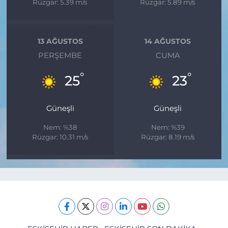
Rüzgar: 5.39 m/s
Rüzgar: 5.89 m/s
13 AĞUSTOS
14 AĞUSTOS
PERŞEMBE
CUMA
°
°
25
23
Güneşli
Güneşli
Nem: %38
Nem: %39
Rüzgar: 10.31 m/s
Rüzgar: 8.19 m/s