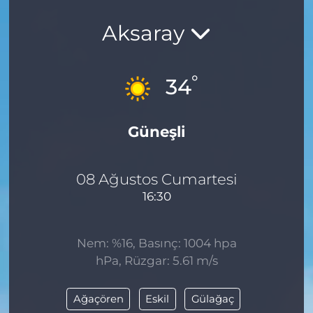
Aksaray
°
34
Güneşli
08 Ağustos Cumartesi
16:30
Nem: %16, Basınç: 1004 hpa
hPa, Rüzgar: 5.61 m/s
Ağaçören
Eskil
Gülağaç