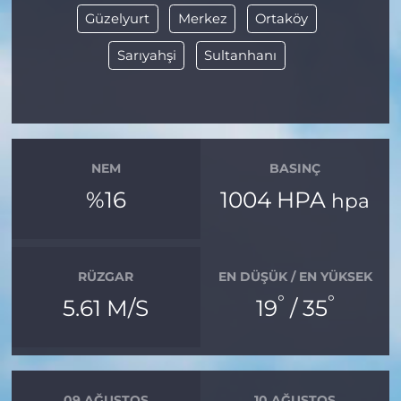
Güzelyurt
Merkez
Ortaköy
Sarıyahşi
Sultanhanı
NEM
BASINÇ
%16
1004 HPA
hpa
RÜZGAR
EN DÜŞÜK / EN YÜKSEK
°
°
5.61 M/S
19
/ 35
09 AĞUSTOS
10 AĞUSTOS