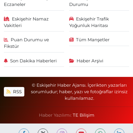
Eczaneler
Durumu
Eskişehir Namaz
Eskişehir Trafik
Vakitleri
Yoğunluk Haritası
Puan Durumu ve
Tüm Manşetler
Fikstür
Son Dakika Haberleri
Haber Arşivi
© Eskişehir Haber Ajansı. İçerikten yazarları
RSS
sorumludur; haber, yazı ve fotoğraflar izinsiz
kullanılamaz.
Haber Yazılımı:
TE Bilişim