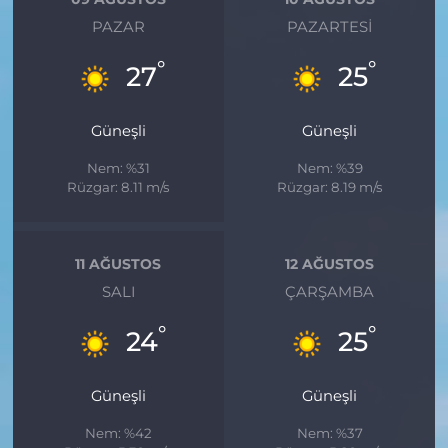
PAZAR
PAZARTESI
°
°
27
25
Güneşli
Güneşli
Nem: %31
Nem: %39
Rüzgar: 8.11 m/s
Rüzgar: 8.19 m/s
11 AĞUSTOS
12 AĞUSTOS
SALI
ÇARŞAMBA
°
°
24
25
Güneşli
Güneşli
Nem: %42
Nem: %37