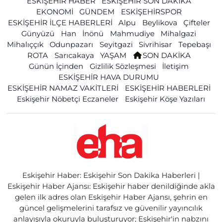
ESKİŞEHİR HABER
ESKİŞEHİR SON DAKİKA
EKONOMİ
GÜNDEM
ESKİŞEHİRSPOR
ESKİŞEHİR İLÇE HABERLERİ
Alpu
Beylikova
Çifteler
Günyüzü
Han
İnönü
Mahmudiye
Mihalgazi
Mihalıççık
Odunpazarı
Seyitgazi
Sivrihisar
Tepebaşı
ROTA
Sarıcakaya
YAŞAM
SON DAKİKA
Günün İçinden
Gizlilik Sözleşmesi
İletişim
ESKİŞEHİR HAVA DURUMU
ESKİŞEHİR NAMAZ VAKİTLERİ
ESKİŞEHİR HABERLERİ
Eskişehir Nöbetçi Eczaneler
Eskişehir Köşe Yazıları
Eskişehir Haber: Eskişehir Son Dakika Haberleri |
Eskişehir Haber Ajansı: Eskişehir haber denildiğinde akla
gelen ilk adres olan Eskişehir Haber Ajansı, şehrin en
güncel gelişmelerini tarafsız ve güvenilir yayıncılık
anlayışıyla okuruyla buluşturuyor; Eskişehir'in nabzını