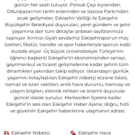
günün her saati tutuyor. Porsuk Çayı kıyısından,
Odunpazarı'nın tarihi evlerinden ve Sazova Parkı'ndan
sıcak gelişmeler, Eskişehir Valiliği ile Eskişehir
Büyükşehir Belediyesi duyuruları, yerel gündem ve şehir
yaşamına dair tüm detaylar anbean sayfalarımıza
taşınıyor. Kırmızı-Siyah sevdamız Eskişehirspor'un maç
özetleri, fikstür, transfer ve spor haberleriyle sporun kalbi
burada atıyor. Üç büyük üniversitesiyle Türkiye'nin
öğrenci başkenti Eskişehir'in ekonomisinden sanayi,
gayrimenkul ve ticaret gelişmelerine kadar şehrin tüm
dinamikleri yakından takip ediliyor. Vatandaşın günlük
yaşamını kolaylaştıran Eskişehir nöbetçi eczane listesi,
namaz ve ezan vakitleri, anlık hava durumu, tramvay ve
ulaşım bilgileri, etkinlik rehberi ve önemli duyurular
güncel olarak sunulur. Merkezden ilçelere kadar
Eskişehir'in sesi olan Eskişehir Haber Ajansı; doğru, hızlı
ve güvenilir Eskişehir haberlerine ulaşmanın adresi.
Eskişehir Nöbetçi
Eskişehir Hava