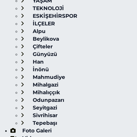
YAŞAM
TEKNOLOJİ
ESKİŞEHİRSPOR
İLÇELER
Alpu
Beylikova
Çifteler
Günyüzü
Han
İnönü
Mahmudiye
Mihalgazi
Mihalıççık
Odunpazarı
Seyitgazi
Sivrihisar
Tepebaşı
Foto Galeri