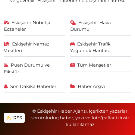
ve güvenilir Eskişehir haberlerine ulaşmanın adresi.
Eskişehir Nöbetçi
Eskişehir Hava
Eczaneler
Durumu
Eskişehir Namaz
Eskişehir Trafik
Vakitleri
Yoğunluk Haritası
Puan Durumu ve
Tüm Manşetler
Fikstür
Son Dakika Haberleri
Haber Arşivi
© Eskişehir Haber Ajansı. İçerikten yazarları
RSS
sorumludur; haber, yazı ve fotoğraflar izinsiz
kullanılamaz.