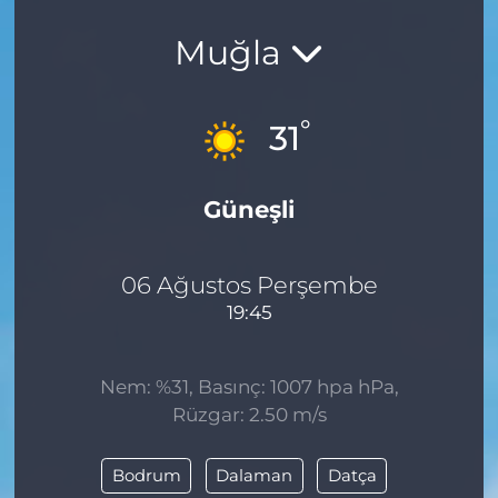
Muğla
°
31
Güneşli
06 Ağustos Perşembe
19:45
Nem: %31, Basınç: 1007 hpa hPa,
Rüzgar: 2.50 m/s
Bodrum
Dalaman
Datça