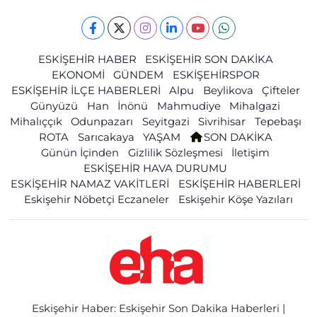
ESKİŞEHİR HABER
ESKİŞEHİR SON DAKİKA
EKONOMİ
GÜNDEM
ESKİŞEHİRSPOR
ESKİŞEHİR İLÇE HABERLERİ
Alpu
Beylikova
Çifteler
Günyüzü
Han
İnönü
Mahmudiye
Mihalgazi
Mihalıççık
Odunpazarı
Seyitgazi
Sivrihisar
Tepebaşı
ROTA
Sarıcakaya
YAŞAM
SON DAKİKA
Günün İçinden
Gizlilik Sözleşmesi
İletişim
ESKİŞEHİR HAVA DURUMU
ESKİŞEHİR NAMAZ VAKİTLERİ
ESKİŞEHİR HABERLERİ
Eskişehir Nöbetçi Eczaneler
Eskişehir Köşe Yazıları
Eskişehir Haber: Eskişehir Son Dakika Haberleri |