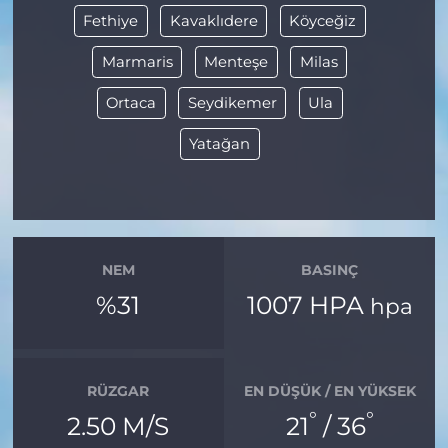
Fethiye
Kavaklıdere
Köyceğiz
Marmaris
Menteşe
Milas
Ortaca
Seydikemer
Ula
Yatağan
NEM
BASINÇ
%31
1007 HPA
hpa
RÜZGAR
EN DÜŞÜK / EN YÜKSEK
°
°
2.50 M/S
21
/ 36