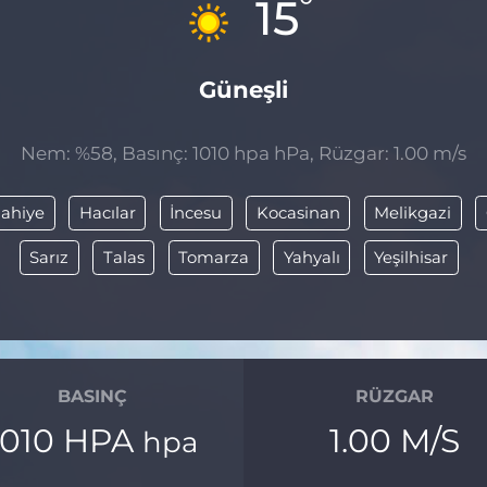
°
15
Güneşli
Nem: %58, Basınç: 1010 hpa hPa, Rüzgar: 1.00 m/s
lahiye
Hacılar
İncesu
Kocasinan
Melikgazi
Sarız
Talas
Tomarza
Yahyalı
Yeşilhisar
BASINÇ
RÜZGAR
1010 HPA
1.00 M/S
hpa