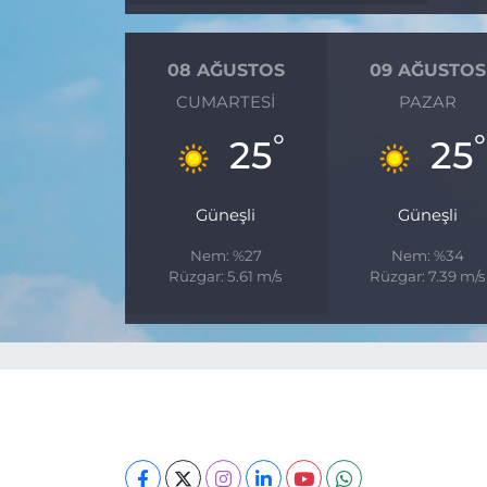
08 AĞUSTOS
09 AĞUSTOS
CUMARTESI
PAZAR
°
°
25
25
Güneşli
Güneşli
Nem: %27
Nem: %34
Rüzgar: 5.61 m/s
Rüzgar: 7.39 m/s