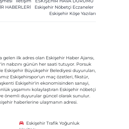
leşmesi
İletişim
ESKİŞEHİR HAVA DURUMU
İR HABERLERİ
Eskişehir Nöbetçi Eczaneler
Eskişehir Köşe Yazıları
a gelen ilk adres olan Eskişehir Haber Ajansı,
ir'in nabzını günün her saati tutuyor. Porsuk
ile Eskişehir Büyükşehir Belediyesi duyuruları,
ız Eskişehirspor'un maç özetleri, fikstür,
başkenti Eskişehir'in ekonomisinden sanayi,
nlük yaşamını kolaylaştıran Eskişehir nöbetçi
i ve önemli duyurular güncel olarak sunulur.
skişehir haberlerine ulaşmanın adresi.
Eskişehir Trafik Yoğunluk