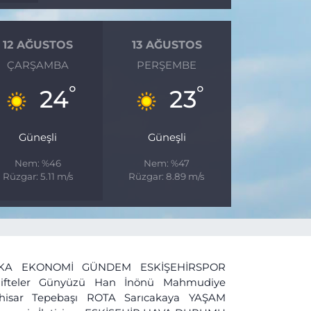
12 AĞUSTOS
13 AĞUSTOS
ÇARŞAMBA
PERŞEMBE
°
°
24
23
Güneşli
Güneşli
Nem: %46
Nem: %47
Rüzgar: 5.11 m/s
Rüzgar: 8.89 m/s
İKA
EKONOMİ
GÜNDEM
ESKİŞEHİRSPOR
ifteler
Günyüzü
Han
İnönü
Mahmudiye
ihisar
Tepebaşı
ROTA
Sarıcakaya
YAŞAM