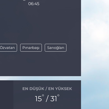
06:45
Özvatan
Pınarbaşı
Sarıoğlan
EN DÜŞÜK / EN YÜKSEK
°
°
15
/ 31