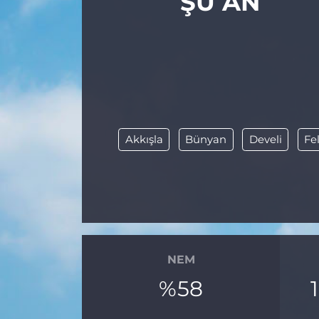
ŞU AN
Akkışla
Bünyan
Develi
Fe
NEM
%58