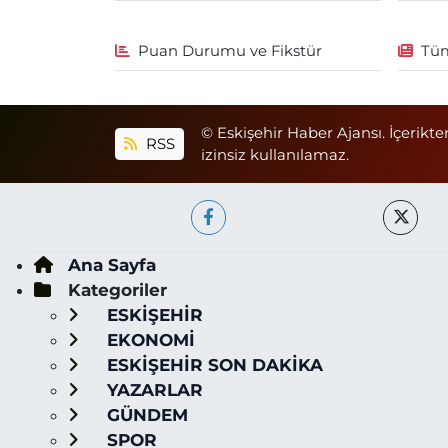
Puan Durumu ve Fikstür
Tüm
© Eskişehir Haber Ajansı. İçerikte
RSS
izinsiz kullanılamaz.
Ana Sayfa
Kategoriler
ESKİŞEHİR
EKONOMİ
ESKİŞEHİR SON DAKİKA
YAZARLAR
GÜNDEM
SPOR