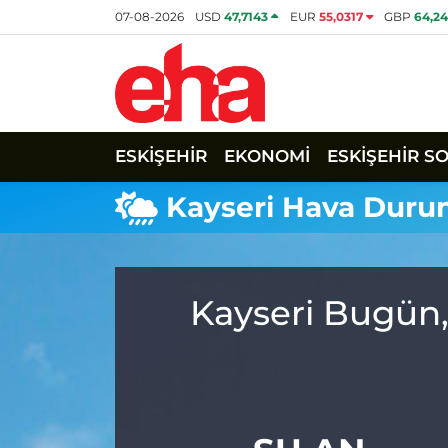
07-08-2026
USD
47,7143
EUR
55,0317
GBP
64,2
ESKİŞEHİR
EKONOMİ
ESKİŞEHİR S
Kayseri Hava Dur
Kayseri Bugün,