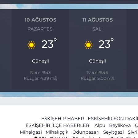
10 AĞUSTOS
11 AĞUSTOS
PAZARTESI
SALI
°
°
23
23
Güneşli
Güneşli
Nem: %43
Nem: %46
Rüzgar: 4.39 m/s
Rüzgar: 5.00 m/s
ESKİŞEHİR HABER
ESKİŞEHİR SON DAK
ESKİŞEHİR İLÇE HABERLERİ
Alpu
Beylikova
Ç
Mihalgazi
Mihalıççık
Odunpazarı
Seyitgazi
Sivr