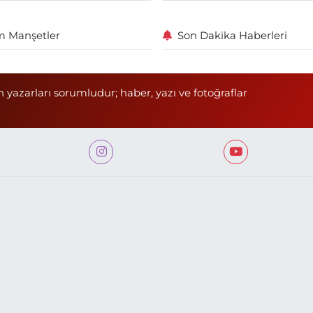
 Manşetler
Son Dakika Haberleri
n yazarları sorumludur; haber, yazı ve fotoğraflar