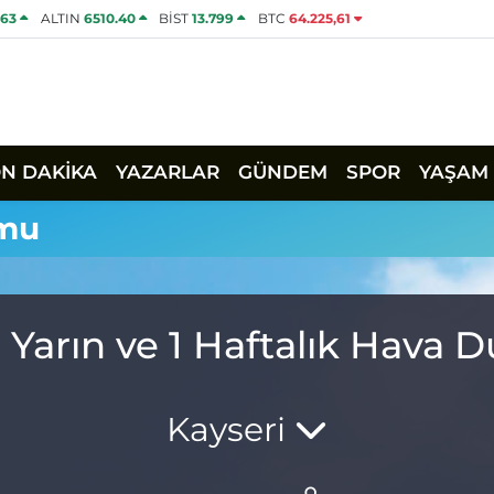
463
ALTIN
6510.40
BİST
13.799
BTC
64.225,61
ON DAKİKA
YAZARLAR
GÜNDEM
SPOR
YAŞAM
umu
 Yarın ve 1 Haftalık Hava
Kayseri