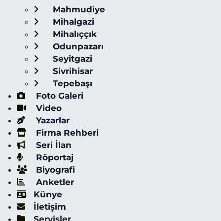
Mahmudiye
Mihalgazi
Mihalıççık
Odunpazarı
Seyitgazi
Sivrihisar
Tepebaşı
Foto Galeri
Video
Yazarlar
Firma Rehberi
Seri İlan
Röportaj
Biyografi
Anketler
Künye
İletişim
Servisler