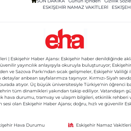
SON DAKİKA
Günün İçinden
Gizlilik Söz
ESKİŞEHİR NAMAZ VAKİTLERİ
ESKİŞEH
ri | Eskişehir Haber Ajansı: Eskişehir haber denildiğinde akl
üvenilir yayıncılık anlayışıyla okuruyla buluşturuyor; Eskişeh
den ve Sazova Parkı'ndan sıcak gelişmeler, Eskişehir Valiliği 
etaylar anbean sayfalarımıza taşınıyor. Kırmızı-Siyah sevdam
 burada atıyor. Üç büyük üniversitesiyle Türkiye'nin öğrenci 
ehrin tüm dinamikleri yakından takip ediliyor. Vatandaşın gü
lık hava durumu, tramvay ve ulaşım bilgileri, etkinlik rehber
 sesi olan Eskişehir Haber Ajansı; doğru, hızlı ve güvenilir E
kişehir Hava Durumu
Eskişehir Namaz Vakitleri