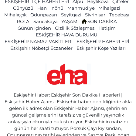
ESKİŞEHİR İLÇE HABERLERİ
Alpu
Beylikova
Çifteler
Günyüzü
Han
İnönü
Mahmudiye
Mihalgazi
Mihalıççık
Odunpazarı
Seyitgazi
Sivrihisar
Tepebaşı
ROTA
Sarıcakaya
YAŞAM
SON DAKİKA
Günün İçinden
Gizlilik Sözleşmesi
İletişim
ESKİŞEHİR HAVA DURUMU
ESKİŞEHİR NAMAZ VAKİTLERİ
ESKİŞEHİR HABERLERİ
Eskişehir Nöbetçi Eczaneler
Eskişehir Köşe Yazıları
Eskişehir Haber: Eskişehir Son Dakika Haberleri |
Eskişehir Haber Ajansı: Eskişehir haber denildiğinde akla
gelen ilk adres olan Eskişehir Haber Ajansı, şehrin en
güncel gelişmelerini tarafsız ve güvenilir yayıncılık
anlayışıyla okuruyla buluşturuyor; Eskişehir'in nabzını
günün her saati tutuyor. Porsuk Çayı kıyısından,
Odunpazarı'nın tarihi evlerinden ve Sazova Parkı'ndan