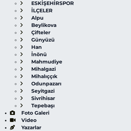
ESKİŞEHİRSPOR
İLÇELER
Alpu
Beylikova
Çifteler
Günyüzü
Han
İnönü
Mahmudiye
Mihalgazi
Mihalıççık
Odunpazarı
Seyitgazi
Sivrihisar
Tepebaşı
Foto Galeri
Video
Yazarlar