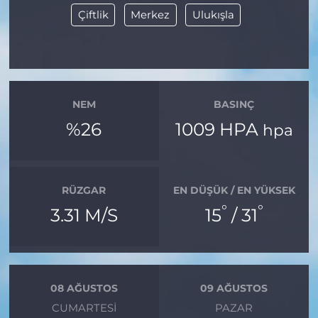
Çiftlik
Merkez
Ulukışla
NEM
BASINÇ
%26
1009 HPA
hpa
RÜZGAR
EN DÜŞÜK / EN YÜKSEK
°
°
3.31 M/S
15
/ 31
08 AĞUSTOS
09 AĞUSTOS
CUMARTESI
PAZAR