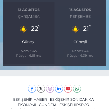
12 AĞUSTOS
13 AĞUSTOS
ÇARŞAMBA
PERŞEMBE
°
°
22
21
Güneşli
Güneşli
Nem: %45
Nem: %44
Rüzgar: 6.61 m/s
Rüzgar: 6.39 m/s
ESKİŞEHİR HABER
ESKİŞEHİR SON DAKİKA
EKONOMİ
GÜNDEM
ESKİŞEHİRSPOR