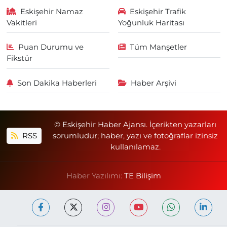
Eskişehir Namaz
Eskişehir Trafik
Vakitleri
Yoğunluk Haritası
Puan Durumu ve
Tüm Manşetler
Fikstür
Son Dakika Haberleri
Haber Arşivi
© Eskişehir Haber Ajansı. İçerikten yazarları
RSS
sorumludur; haber, yazı ve fotoğraflar izinsiz
kullanılamaz.
Haber Yazılımı:
TE Bilişim