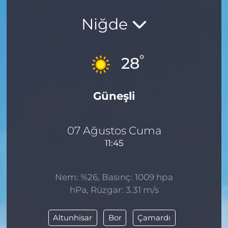
Niğde
°
28
Güneşli
07 Ağustos Cuma
11:45
Nem: %26, Basınç: 1009 hpa
hPa, Rüzgar: 3.31 m/s
Altunhisar
Bor
Çamardı