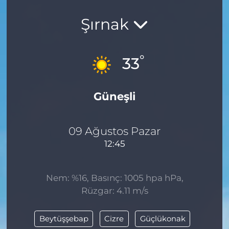
Şırnak
°
33
Güneşli
09 Ağustos Pazar
12:45
Nem: %16, Basınç: 1005 hpa hPa,
Rüzgar: 4.11 m/s
Beytüşşebap
Cizre
Güçlükonak