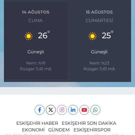
14 AĞUSTOS
15 AĞUSTOS
CUMA
CUMARTESI
°
°
26
25
Güneşli
Güneşli
Nem: %19
Nem: %23
Rüzgar: 5.61 m/s
Rüzgar: 5.61 m/s
ESKİŞEHİR HABER
ESKİŞEHİR SON DAKİKA
EKONOMİ
GÜNDEM
ESKİŞEHİRSPOR