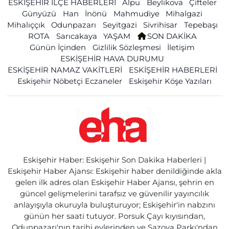
ESKİŞEHİR İLÇE HABERLERİ
Alpu
Beylikova
Çifteler
Günyüzü
Han
İnönü
Mahmudiye
Mihalgazi
Mihalıççık
Odunpazarı
Seyitgazi
Sivrihisar
Tepebaşı
ROTA
Sarıcakaya
YAŞAM
SON DAKİKA
Günün İçinden
Gizlilik Sözleşmesi
İletişim
ESKİŞEHİR HAVA DURUMU
ESKİŞEHİR NAMAZ VAKİTLERİ
ESKİŞEHİR HABERLERİ
Eskişehir Nöbetçi Eczaneler
Eskişehir Köşe Yazıları
Eskişehir Haber: Eskişehir Son Dakika Haberleri |
Eskişehir Haber Ajansı: Eskişehir haber denildiğinde akla
gelen ilk adres olan Eskişehir Haber Ajansı, şehrin en
güncel gelişmelerini tarafsız ve güvenilir yayıncılık
anlayışıyla okuruyla buluşturuyor; Eskişehir'in nabzını
günün her saati tutuyor. Porsuk Çayı kıyısından,
Odunpazarı'nın tarihi evlerinden ve Sazova Parkı'ndan