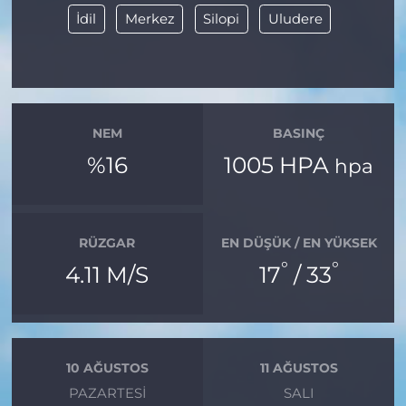
İdil
Merkez
Silopi
Uludere
NEM
BASINÇ
%16
1005 HPA
hpa
RÜZGAR
EN DÜŞÜK / EN YÜKSEK
°
°
4.11 M/S
17
/ 33
10 AĞUSTOS
11 AĞUSTOS
PAZARTESI
SALI