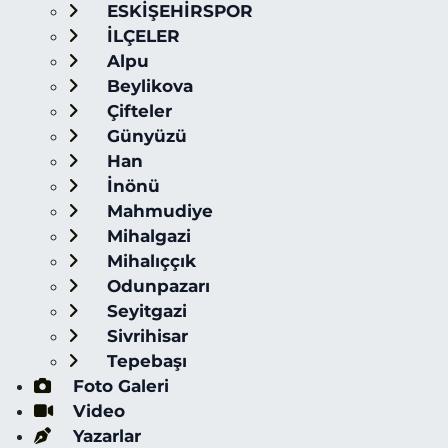
ESKİŞEHİRSPOR
İLÇELER
Alpu
Beylikova
Çifteler
Günyüzü
Han
İnönü
Mahmudiye
Mihalgazi
Mihalıççık
Odunpazarı
Seyitgazi
Sivrihisar
Tepebaşı
Foto Galeri
Video
Yazarlar