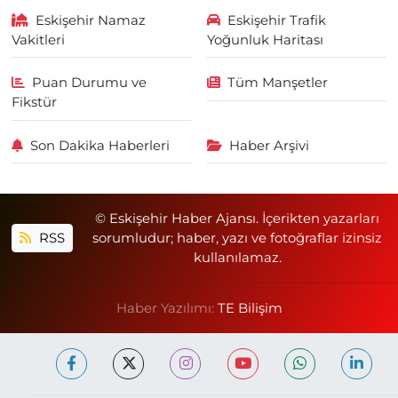
Eskişehir Namaz
Eskişehir Trafik
Vakitleri
Yoğunluk Haritası
Puan Durumu ve
Tüm Manşetler
Fikstür
Son Dakika Haberleri
Haber Arşivi
© Eskişehir Haber Ajansı. İçerikten yazarları
RSS
sorumludur; haber, yazı ve fotoğraflar izinsiz
kullanılamaz.
Haber Yazılımı:
TE Bilişim