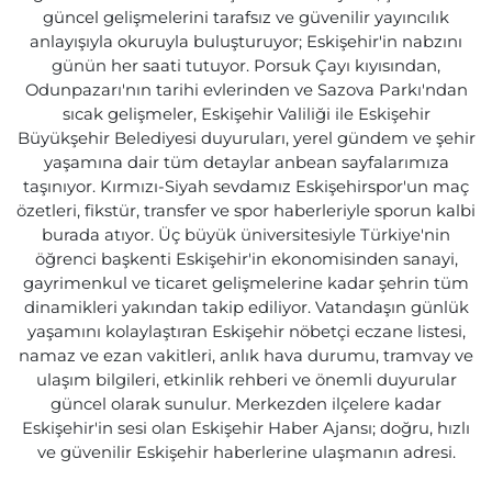
güncel gelişmelerini tarafsız ve güvenilir yayıncılık
anlayışıyla okuruyla buluşturuyor; Eskişehir'in nabzını
günün her saati tutuyor. Porsuk Çayı kıyısından,
Odunpazarı'nın tarihi evlerinden ve Sazova Parkı'ndan
sıcak gelişmeler, Eskişehir Valiliği ile Eskişehir
Büyükşehir Belediyesi duyuruları, yerel gündem ve şehir
yaşamına dair tüm detaylar anbean sayfalarımıza
taşınıyor. Kırmızı-Siyah sevdamız Eskişehirspor'un maç
özetleri, fikstür, transfer ve spor haberleriyle sporun kalbi
burada atıyor. Üç büyük üniversitesiyle Türkiye'nin
öğrenci başkenti Eskişehir'in ekonomisinden sanayi,
gayrimenkul ve ticaret gelişmelerine kadar şehrin tüm
dinamikleri yakından takip ediliyor. Vatandaşın günlük
yaşamını kolaylaştıran Eskişehir nöbetçi eczane listesi,
namaz ve ezan vakitleri, anlık hava durumu, tramvay ve
ulaşım bilgileri, etkinlik rehberi ve önemli duyurular
güncel olarak sunulur. Merkezden ilçelere kadar
Eskişehir'in sesi olan Eskişehir Haber Ajansı; doğru, hızlı
ve güvenilir Eskişehir haberlerine ulaşmanın adresi.