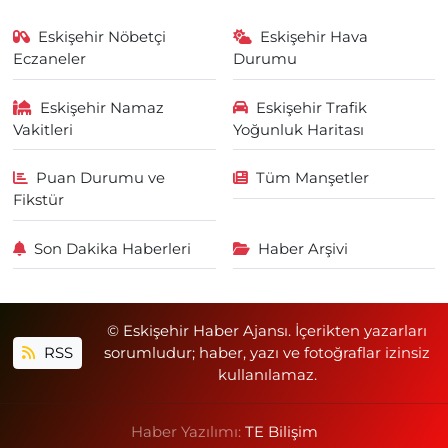
Eskişehir Nöbetçi
Eskişehir Hava
Eczaneler
Durumu
Eskişehir Namaz
Eskişehir Trafik
Vakitleri
Yoğunluk Haritası
Puan Durumu ve
Tüm Manşetler
Fikstür
Son Dakika Haberleri
Haber Arşivi
© Eskişehir Haber Ajansı. İçerikten yazarları
RSS
sorumludur; haber, yazı ve fotoğraflar izinsiz
kullanılamaz.
Haber Yazılımı:
TE Bilişim