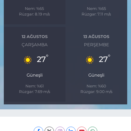
Nem: %65
Nem: %65
Rüzgar: 8.19 m/s
Rüzgar: 7.11 m/s
12 AĞUSTOS
13 AĞUSTOS
ÇARŞAMBA
PERŞEMBE
°
°
27
27
Güneşli
Güneşli
Nem: %61
Nem: %60
Rüzgar: 7.69 m/s
Rüzgar: 9.00 m/s