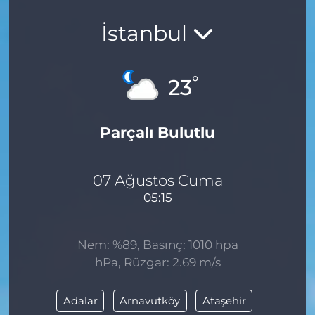
İstanbul
°
23
Parçalı Bulutlu
07 Ağustos Cuma
05:15
Nem: %89, Basınç: 1010 hpa
hPa, Rüzgar: 2.69 m/s
Adalar
Arnavutköy
Ataşehir