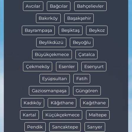
Avcılar
Bağcılar
Bahçelievler
Bakırköy
Başakşehir
Bayrampaşa
Beşiktaş
Beykoz
Beylikdüzü
Beyoğlu
Büyükçekmece
Çatalca
Çekmeköy
Esenler
Esenyurt
Eyüpsultan
Fatih
Gaziosmanpaşa
Güngören
Kadıköy
Kâğıthane
Kağıthane
Kartal
Küçükçekmece
Maltepe
Pendik
Sancaktepe
Sarıyer