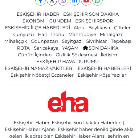
ESKİŞEHİR HABER
ESKİŞEHİR SON DAKİKA
EKONOMİ
GÜNDEM
ESKİŞEHİRSPOR
ESKİŞEHİR İLÇE HABERLERİ
Alpu
Beylikova
Çifteler
Günyüzü
Han
İnönü
Mahmudiye
Mihalgazi
Mihalıççık
Odunpazarı
Seyitgazi
Sivrihisar
Tepebaşı
ROTA
Sarıcakaya
YAŞAM
SON DAKİKA
Günün İçinden
Gizlilik Sözleşmesi
İletişim
ESKİŞEHİR HAVA DURUMU
ESKİŞEHİR NAMAZ VAKİTLERİ
ESKİŞEHİR HABERLERİ
Eskişehir Nöbetçi Eczaneler
Eskişehir Köşe Yazıları
Eskişehir Haber: Eskişehir Son Dakika Haberleri |
Eskişehir Haber Ajansı: Eskişehir haber denildiğinde akla
gelen ilk adres olan Eskişehir Haber Ajansı, şehrin en