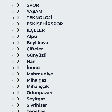
SPOR
YAŞAM
TEKNOLOJİ
ESKİŞEHİRSPOR
İLÇELER
Alpu
Beylikova
Çifteler
Günyüzü
Han
İnönü
Mahmudiye
Mihalgazi
Mihalıççık
Odunpazarı
Seyitgazi
Sivrihisar
Tepebaşı