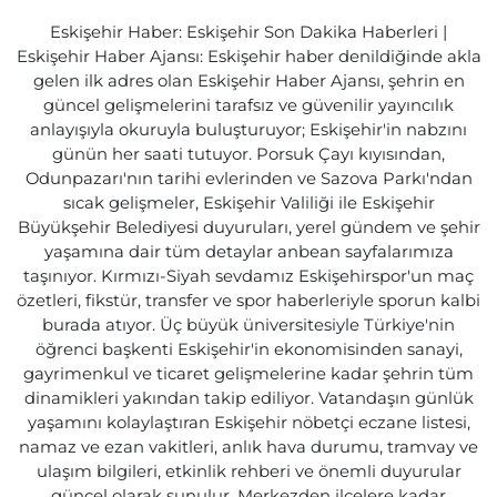
Eskişehir Haber: Eskişehir Son Dakika Haberleri |
Eskişehir Haber Ajansı: Eskişehir haber denildiğinde akla
gelen ilk adres olan Eskişehir Haber Ajansı, şehrin en
güncel gelişmelerini tarafsız ve güvenilir yayıncılık
anlayışıyla okuruyla buluşturuyor; Eskişehir'in nabzını
günün her saati tutuyor. Porsuk Çayı kıyısından,
Odunpazarı'nın tarihi evlerinden ve Sazova Parkı'ndan
sıcak gelişmeler, Eskişehir Valiliği ile Eskişehir
Büyükşehir Belediyesi duyuruları, yerel gündem ve şehir
yaşamına dair tüm detaylar anbean sayfalarımıza
taşınıyor. Kırmızı-Siyah sevdamız Eskişehirspor'un maç
özetleri, fikstür, transfer ve spor haberleriyle sporun kalbi
burada atıyor. Üç büyük üniversitesiyle Türkiye'nin
öğrenci başkenti Eskişehir'in ekonomisinden sanayi,
gayrimenkul ve ticaret gelişmelerine kadar şehrin tüm
dinamikleri yakından takip ediliyor. Vatandaşın günlük
yaşamını kolaylaştıran Eskişehir nöbetçi eczane listesi,
namaz ve ezan vakitleri, anlık hava durumu, tramvay ve
ulaşım bilgileri, etkinlik rehberi ve önemli duyurular
güncel olarak sunulur. Merkezden ilçelere kadar