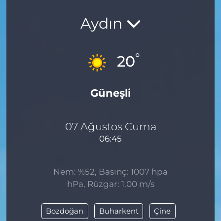
Aydın
°
20
Güneşli
07 Ağustos Cuma
06:45
Nem: %52, Basınç: 1007 hpa
hPa, Rüzgar: 1.00 m/s
Bozdoğan
Buharkent
Çine