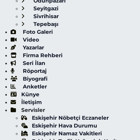
Odunpazarı
Seyitgazi
Sivrihisar
Tepebaşı
Foto Galeri
Video
Yazarlar
Firma Rehberi
Seri İlan
Röportaj
Biyografi
Anketler
Künye
İletişim
Servisler
Eskişehir Nöbetçi Eczaneler
Eskişehir Hava Durumu
Eskişehir Namaz Vakitleri