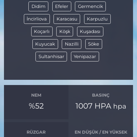
Didim
Efeler
Germencik
İncirliova
Karacasu
Karpuzlu
Koçarlı
Köşk
Kuşadası
Kuyucak
Nazilli
Söke
Sultanhisar
Yenipazar
NEM
BASINÇ
%52
1007 HPA
hpa
RÜZGAR
EN DÜŞÜK / EN YÜKSEK