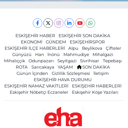
ESKİŞEHİR HABER
ESKİŞEHİR SON DAKİKA
EKONOMİ
GÜNDEM
ESKİŞEHİRSPOR
ESKİŞEHİR İLÇE HABERLERİ
Alpu
Beylikova
Çifteler
Günyüzü
Han
İnönü
Mahmudiye
Mihalgazi
Mihalıççık
Odunpazarı
Seyitgazi
Sivrihisar
Tepebaşı
ROTA
Sarıcakaya
YAŞAM
SON DAKİKA
Günün İçinden
Gizlilik Sözleşmesi
İletişim
ESKİŞEHİR HAVA DURUMU
ESKİŞEHİR NAMAZ VAKİTLERİ
ESKİŞEHİR HABERLERİ
Eskişehir Nöbetçi Eczaneler
Eskişehir Köşe Yazıları