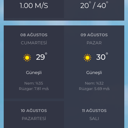
°
°
1.00 M/S
20
/ 40
08 AĞUSTOS
09 AĞUSTOS
CUMARTESI
PAZAR
°
°
29
30
Güneşli
Güneşli
Nem: %35
Nem: %32
Rüzgar: 7.81 m/s
Rüzgar: 5.69 m/s
10 AĞUSTOS
11 AĞUSTOS
PAZARTESI
SALI