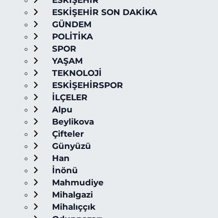
ESKİŞEHİR
ESKİŞEHİR SON DAKİKA
GÜNDEM
POLİTİKA
SPOR
YAŞAM
TEKNOLOJİ
ESKİŞEHİRSPOR
İLÇELER
Alpu
Beylikova
Çifteler
Günyüzü
Han
İnönü
Mahmudiye
Mihalgazi
Mihalıççık