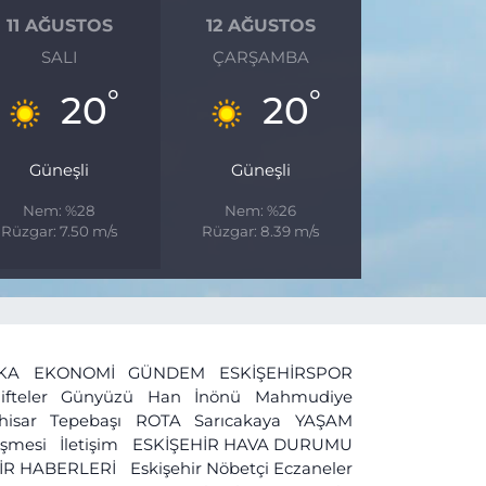
11 AĞUSTOS
12 AĞUSTOS
SALI
ÇARŞAMBA
°
°
20
20
Güneşli
Güneşli
Nem: %28
Nem: %26
Rüzgar: 7.50 m/s
Rüzgar: 8.39 m/s
İKA
EKONOMİ
GÜNDEM
ESKİŞEHİRSPOR
ifteler
Günyüzü
Han
İnönü
Mahmudiye
ihisar
Tepebaşı
ROTA
Sarıcakaya
YAŞAM
leşmesi
İletişim
ESKİŞEHİR HAVA DURUMU
İR HABERLERİ
Eskişehir Nöbetçi Eczaneler