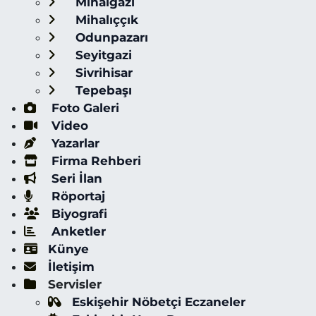
Mihalgazi
Mihalıççık
Odunpazarı
Seyitgazi
Sivrihisar
Tepebaşı
Foto Galeri
Video
Yazarlar
Firma Rehberi
Seri İlan
Röportaj
Biyografi
Anketler
Künye
İletişim
Servisler
Eskişehir Nöbetçi Eczaneler