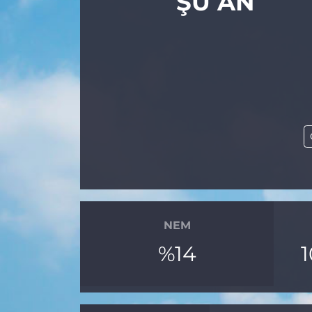
ŞU AN
NEM
%14