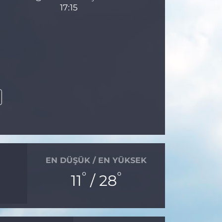
17:15
EN DÜŞÜK / EN YÜKSEK
°
°
11
/ 28