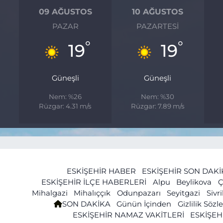
09 AĞUSTOS
10 AĞUSTOS
PAZAR
PAZARTESI
°
°
19
19
Güneşli
Güneşli
Nem: %26
Nem: %30
Rüzgar: 4.31 m/s
Rüzgar: 7.89 m/s
ESKİŞEHİR HABER
ESKİŞEHİR SON DAK
ESKİŞEHİR İLÇE HABERLERİ
Alpu
Beylikova
Ç
Mihalgazi
Mihalıççık
Odunpazarı
Seyitgazi
Sivr
SON DAKİKA
Günün İçinden
Gizlilik Söz
ESKİŞEHİR NAMAZ VAKİTLERİ
ESKİŞEH