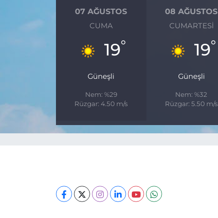
07 AĞUSTOS
08 AĞUSTOS
CUMA
CUMARTESI
°
°
19
19
Güneşli
Güneşli
Nem: %29
Nem: %32
Rüzgar: 4.50 m/s
Rüzgar: 5.50 m/s