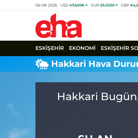
06-08-2026
USD
47,6006
EUR
55,0250
GBP
64,
ESKİŞEHİR
EKONOMİ
ESKİŞEHİR S
Hakkari Hava Dur
Hakkari Bugün,