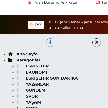
Puan Durumu ve Fikstür
Tüm
© Eskişehir Haber Ajansı. İçerikte
RSS
izinsiz kullanılamaz.
Ana Sayfa
Kategoriler
ESKİŞEHİR
EKONOMİ
ESKİŞEHİR SON DAKİKA
YAZARLAR
GÜNDEM
SPOR
YAŞAM