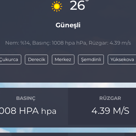
°
26
Güneşli
Nem: %14, Basınç: 1008 hpa hPa, Rüzgar: 4.39 m/s
Çukurca
Derecik
Merkez
Şemdinli
Yüksekova
BASINÇ
RÜZGAR
1008 HPA
4.39 M/S
hpa