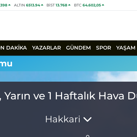
2398
ALTIN
6513.94
BİST
13.768
BTC
64.602,05
ON DAKİKA
YAZARLAR
GÜNDEM
SPOR
YAŞAM
umu
 Yarın ve 1 Haftalık Hava
Hakkari