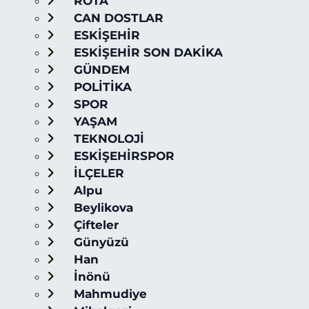
ROTA
CAN DOSTLAR
ESKİŞEHİR
ESKİŞEHİR SON DAKİKA
GÜNDEM
POLİTİKA
SPOR
YAŞAM
TEKNOLOJİ
ESKİŞEHİRSPOR
İLÇELER
Alpu
Beylikova
Çifteler
Günyüzü
Han
İnönü
Mahmudiye