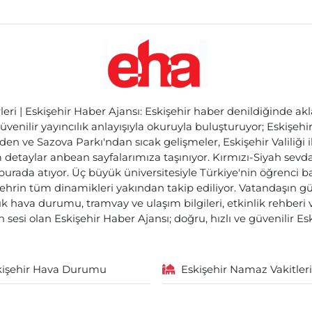
ri | Eskişehir Haber Ajansı: Eskişehir haber denildiğinde akl
üvenilir yayıncılık anlayışıyla okuruyla buluşturuyor; Eskişeh
den ve Sazova Parkı'ndan sıcak gelişmeler, Eskişehir Valiliği 
etaylar anbean sayfalarımıza taşınıyor. Kırmızı-Siyah sevdam
 burada atıyor. Üç büyük üniversitesiyle Türkiye'nin öğrenci 
ehrin tüm dinamikleri yakından takip ediliyor. Vatandaşın gü
lık hava durumu, tramvay ve ulaşım bilgileri, etkinlik rehber
 sesi olan Eskişehir Haber Ajansı; doğru, hızlı ve güvenilir E
kişehir Hava Durumu
Eskişehir Namaz Vakitleri