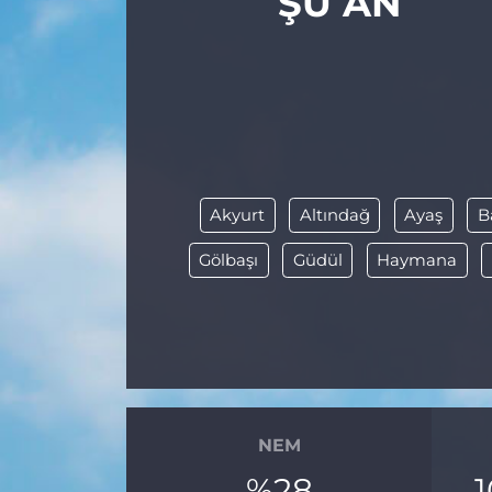
ŞU AN
Akyurt
Altındağ
Ayaş
B
Gölbaşı
Güdül
Haymana
NEM
%28