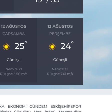
12 AĞUSTOS
13 AĞUSTOS
ÇARŞAMBA
PERŞEMBE
°
°
25
24
Güneşli
Güneşli
Nem: %39
Nem: %32
Rüzgar: 5.50 m/s
Rüzgar: 7.61 m/s
İKA
EKONOMİ
GÜNDEM
ESKİŞEHİRSPOR
ifteler
Günyüzü
Han
İnönü
Mahmudiye