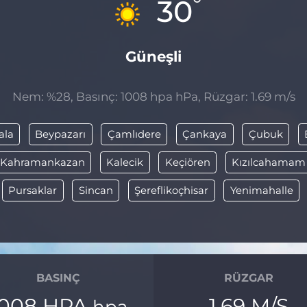
°
30
Güneşli
Nem: %28, Basınç: 1008 hpa hPa, Rüzgar: 1.69 m/s
ala
Beypazarı
Çamlıdere
Çankaya
Çubuk
Kahramankazan
Kalecik
Keçiören
Kızılcahamam
Pursaklar
Sincan
Şereflikoçhisar
Yenimahalle
BASINÇ
RÜZGAR
1008 HPA
1.69 M/S
hpa