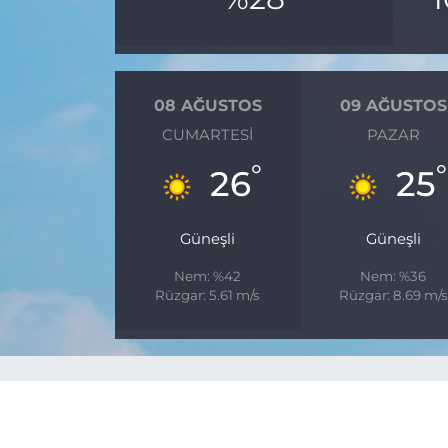
08 AĞUSTOS
09 AĞUSTOS
CUMARTESI
PAZAR
°
°
26
25
Güneşli
Güneşli
Nem: %42
Nem: %36
Rüzgar: 5.61 m/s
Rüzgar: 8.69 m/s