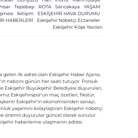
ihisar
Tepebaşı
ROTA
Sarıcakaya
YAŞAM
leşmesi
İletişim
ESKİŞEHİR HAVA DURUMU
İR HABERLERİ
Eskişehir Nöbetçi Eczaneler
Eskişehir Köşe Yazıları
a gelen ilk adres olan Eskişehir Haber Ajansı,
ir'in nabzını günün her saati tutuyor. Porsuk
ile Eskişehir Büyükşehir Belediyesi duyuruları,
ız Eskişehirspor'un maç özetleri, fikstür,
başkenti Eskişehir'in ekonomisinden sanayi,
nlük yaşamını kolaylaştıran Eskişehir nöbetçi
i ve önemli duyurular güncel olarak sunulur.
skişehir haberlerine ulaşmanın adresi.