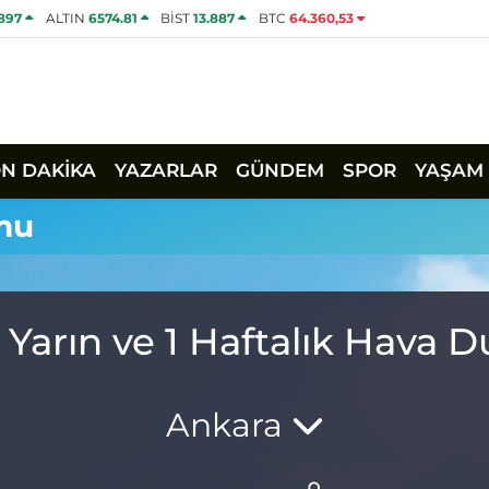
1897
ALTIN
6574.81
BİST
13.887
BTC
64.360,53
ON DAKİKA
YAZARLAR
GÜNDEM
SPOR
YAŞAM
mu
Yarın ve 1 Haftalık Hava
Ankara