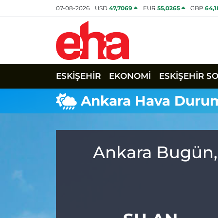
07-08-2026
USD
47,7069
EUR
55,0265
GBP
64,
ESKİŞEHİR
EKONOMİ
ESKİŞEHİR S
Ankara Hava Duru
Ankara Bugün, 