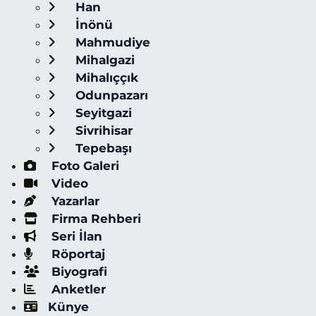
Han
İnönü
Mahmudiye
Mihalgazi
Mihalıççık
Odunpazarı
Seyitgazi
Sivrihisar
Tepebaşı
Foto Galeri
Video
Yazarlar
Firma Rehberi
Seri İlan
Röportaj
Biyografi
Anketler
Künye