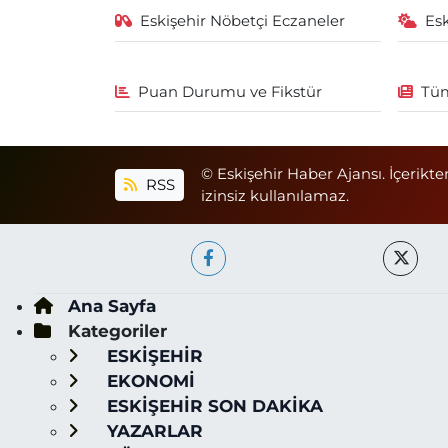
Eskişehir Nöbetçi Eczaneler
Es
Puan Durumu ve Fikstür
Tüm
© Eskişehir Haber Ajansı. İçerikte
RSS
izinsiz kullanılamaz.
Ana Sayfa
Kategoriler
ESKİŞEHİR
EKONOMİ
ESKİŞEHİR SON DAKİKA
YAZARLAR