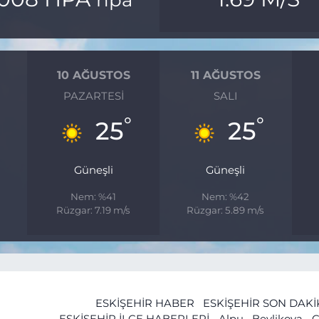
10 AĞUSTOS
11 AĞUSTOS
PAZARTESI
SALI
°
°
25
25
Güneşli
Güneşli
Nem: %41
Nem: %42
Rüzgar: 7.19 m/s
Rüzgar: 5.89 m/s
ESKİŞEHİR HABER
ESKİŞEHİR SON DAK
ESKİŞEHİR İLÇE HABERLERİ
Alpu
Beylikova
Ç