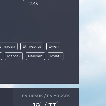
12:45
Elmadağ
Etimesgut
Evren
Mamak
Nallıhan
Polatlı
EN DÜŞÜK / EN YÜKSEK
°
°
19
/ 33