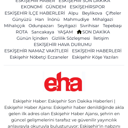
ESKİŞEHİR HABER
ESKİŞEHİR SON DAKİKA
EKONOMİ
GÜNDEM
ESKİŞEHİRSPOR
ESKİŞEHİR İLÇE HABERLERİ
Alpu
Beylikova
Çifteler
Günyüzü
Han
İnönü
Mahmudiye
Mihalgazi
Mihalıççık
Odunpazarı
Seyitgazi
Sivrihisar
Tepebaşı
ROTA
Sarıcakaya
YAŞAM
SON DAKİKA
Günün İçinden
Gizlilik Sözleşmesi
İletişim
ESKİŞEHİR HAVA DURUMU
ESKİŞEHİR NAMAZ VAKİTLERİ
ESKİŞEHİR HABERLERİ
Eskişehir Nöbetçi Eczaneler
Eskişehir Köşe Yazıları
Eskişehir Haber: Eskişehir Son Dakika Haberleri |
Eskişehir Haber Ajansı: Eskişehir haber denildiğinde akla
gelen ilk adres olan Eskişehir Haber Ajansı, şehrin en
güncel gelişmelerini tarafsız ve güvenilir yayıncılık
anlayışıyla okuruyla buluşturuyor; Eskişehir'in nabzını