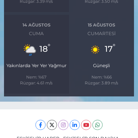
Rüzgar: 3.39 m/s
Rüzgar: 3.50 m/s
14 AĞUSTOS
15 AĞUSTOS
CUMA
CUMARTESI
°
°
18
17
Yakınlarda Yer Yer Yağmur
Güneşli
Nem: %67
Nem: %66
Rüzgar: 4.61 m/s
Rüzgar: 3.89 m/s