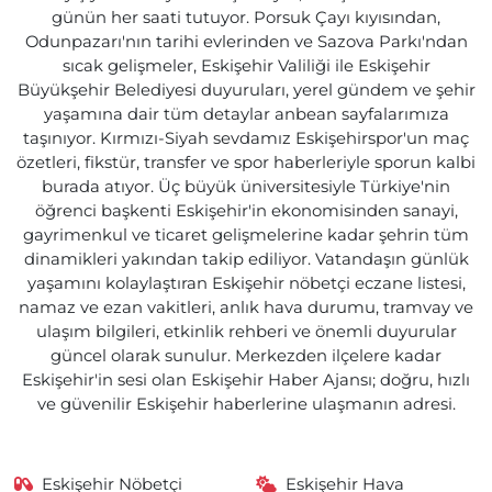
günün her saati tutuyor. Porsuk Çayı kıyısından,
Odunpazarı'nın tarihi evlerinden ve Sazova Parkı'ndan
sıcak gelişmeler, Eskişehir Valiliği ile Eskişehir
Büyükşehir Belediyesi duyuruları, yerel gündem ve şehir
yaşamına dair tüm detaylar anbean sayfalarımıza
taşınıyor. Kırmızı-Siyah sevdamız Eskişehirspor'un maç
özetleri, fikstür, transfer ve spor haberleriyle sporun kalbi
burada atıyor. Üç büyük üniversitesiyle Türkiye'nin
öğrenci başkenti Eskişehir'in ekonomisinden sanayi,
gayrimenkul ve ticaret gelişmelerine kadar şehrin tüm
dinamikleri yakından takip ediliyor. Vatandaşın günlük
yaşamını kolaylaştıran Eskişehir nöbetçi eczane listesi,
namaz ve ezan vakitleri, anlık hava durumu, tramvay ve
ulaşım bilgileri, etkinlik rehberi ve önemli duyurular
güncel olarak sunulur. Merkezden ilçelere kadar
Eskişehir'in sesi olan Eskişehir Haber Ajansı; doğru, hızlı
ve güvenilir Eskişehir haberlerine ulaşmanın adresi.
Eskişehir Nöbetçi
Eskişehir Hava