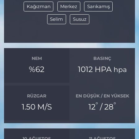
Kağızman
Merkez
Sarıkamış
Selim
Susuz
NEM
BASINÇ
%62
1012 HPA
hpa
RÜZGAR
EN DÜŞÜK / EN YÜKSEK
°
°
1.50 M/S
12
/ 28
10 AĞUSTOS
11 AĞUSTOS