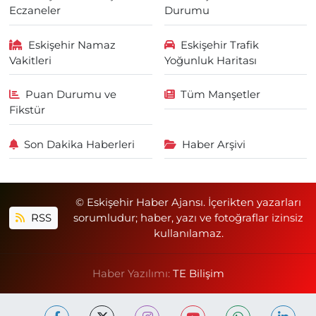
Eczaneler
Durumu
Eskişehir Namaz
Eskişehir Trafik
Vakitleri
Yoğunluk Haritası
Puan Durumu ve
Tüm Manşetler
Fikstür
Son Dakika Haberleri
Haber Arşivi
© Eskişehir Haber Ajansı. İçerikten yazarları
RSS
sorumludur; haber, yazı ve fotoğraflar izinsiz
kullanılamaz.
Haber Yazılımı:
TE Bilişim