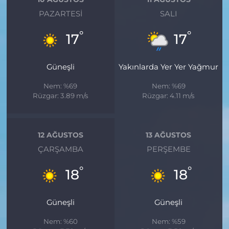
PAZARTESI
SALI
°
°
17
17
Güneşli
Yakınlarda Yer Yer Yağmur
Nem: %69
Nem: %69
Rüzgar: 3.89 m/s
Rüzgar: 4.11 m/s
12 AĞUSTOS
13 AĞUSTOS
ÇARŞAMBA
PERŞEMBE
°
°
18
18
Güneşli
Güneşli
Nem: %60
Nem: %59