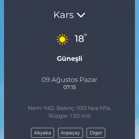
Kars
°
18
Güneşli
09 Ağustos Pazar
07:15
Nem: %62, Basınç: 1012 hpa hPa,
Rüzgar: 1.50 m/s
Akyaka
Arpaçay
Digor