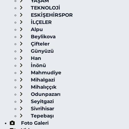
YAŞAM
TEKNOLOJİ
ESKİŞEHİRSPOR
İLÇELER
Alpu
Beylikova
Çifteler
Günyüzü
Han
İnönü
Mahmudiye
Mihalgazi
Mihalıççık
Odunpazarı
Seyitgazi
Sivrihisar
Tepebaşı
Foto Galeri