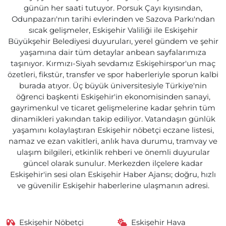
günün her saati tutuyor. Porsuk Çayı kıyısından,
Odunpazarı'nın tarihi evlerinden ve Sazova Parkı'ndan
sıcak gelişmeler, Eskişehir Valiliği ile Eskişehir
Büyükşehir Belediyesi duyuruları, yerel gündem ve şehir
yaşamına dair tüm detaylar anbean sayfalarımıza
taşınıyor. Kırmızı-Siyah sevdamız Eskişehirspor'un maç
özetleri, fikstür, transfer ve spor haberleriyle sporun kalbi
burada atıyor. Üç büyük üniversitesiyle Türkiye'nin
öğrenci başkenti Eskişehir'in ekonomisinden sanayi,
gayrimenkul ve ticaret gelişmelerine kadar şehrin tüm
dinamikleri yakından takip ediliyor. Vatandaşın günlük
yaşamını kolaylaştıran Eskişehir nöbetçi eczane listesi,
namaz ve ezan vakitleri, anlık hava durumu, tramvay ve
ulaşım bilgileri, etkinlik rehberi ve önemli duyurular
güncel olarak sunulur. Merkezden ilçelere kadar
Eskişehir'in sesi olan Eskişehir Haber Ajansı; doğru, hızlı
ve güvenilir Eskişehir haberlerine ulaşmanın adresi.
Eskişehir Nöbetçi
Eskişehir Hava