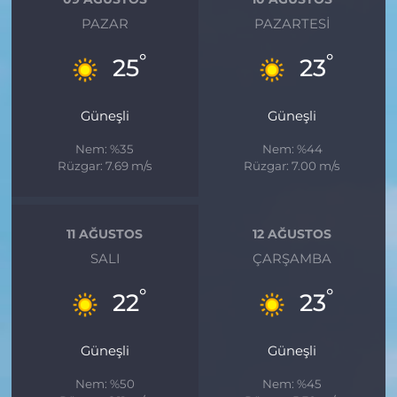
PAZAR
PAZARTESI
°
°
25
23
Güneşli
Güneşli
Nem: %35
Nem: %44
Rüzgar: 7.69 m/s
Rüzgar: 7.00 m/s
11 AĞUSTOS
12 AĞUSTOS
SALI
ÇARŞAMBA
°
°
22
23
Güneşli
Güneşli
Nem: %50
Nem: %45