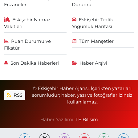
Eczaneler
Durumu
Eskişehir Namaz
Eskişehir Trafik
Vakitleri
Yoğunluk Haritası
Puan Durumu ve
Tüm Manşetler
Fikstür
Son Dakika Haberleri
Haber Arşivi
© Eskişehir Haber Ajansı. İçerikten yazarları
RSS
sorumludur; haber, yazı ve fotoğraflar izinsiz
kullanılamaz.
Haber Yazılımı:
TE Bilişim