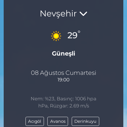
Nevşehir
°
29
Güneşli
08 Ağustos Cumartesi
19:00
Nem: %23, Basınç: 1006 hpa
hPa, Rüzgar: 2.69 m/s
Acıgöl
Avanos
Derinkuyu