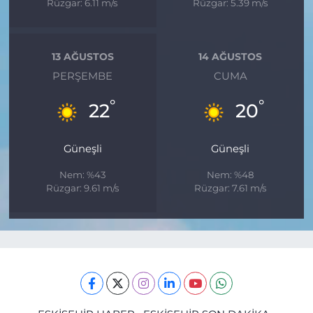
Rüzgar: 6.11 m/s
Rüzgar: 5.39 m/s
13 AĞUSTOS
14 AĞUSTOS
PERŞEMBE
CUMA
°
°
22
20
Güneşli
Güneşli
Nem: %43
Nem: %48
Rüzgar: 9.61 m/s
Rüzgar: 7.61 m/s