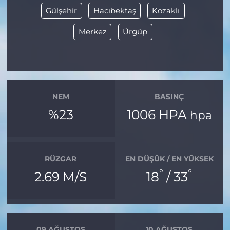
Gülşehir
Hacıbektaş
Kozaklı
Merkez
Ürgüp
NEM
BASINÇ
%23
1006 HPA
hpa
RÜZGAR
EN DÜŞÜK / EN YÜKSEK
°
°
2.69 M/S
18
/ 33
09 AĞUSTOS
10 AĞUSTOS