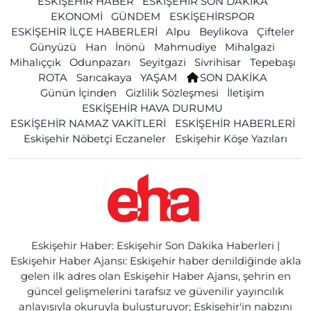
ESKİŞEHİR HABER
ESKİŞEHİR SON DAKİKA
EKONOMİ
GÜNDEM
ESKİŞEHİRSPOR
ESKİŞEHİR İLÇE HABERLERİ
Alpu
Beylikova
Çifteler
Günyüzü
Han
İnönü
Mahmudiye
Mihalgazi
Mihalıççık
Odunpazarı
Seyitgazi
Sivrihisar
Tepebaşı
ROTA
Sarıcakaya
YAŞAM
SON DAKİKA
Günün İçinden
Gizlilik Sözleşmesi
İletişim
ESKİŞEHİR HAVA DURUMU
ESKİŞEHİR NAMAZ VAKİTLERİ
ESKİŞEHİR HABERLERİ
Eskişehir Nöbetçi Eczaneler
Eskişehir Köşe Yazıları
Eskişehir Haber: Eskişehir Son Dakika Haberleri |
Eskişehir Haber Ajansı: Eskişehir haber denildiğinde akla
gelen ilk adres olan Eskişehir Haber Ajansı, şehrin en
güncel gelişmelerini tarafsız ve güvenilir yayıncılık
anlayışıyla okuruyla buluşturuyor; Eskişehir'in nabzını