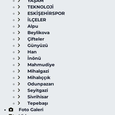
YAŞAM
TEKNOLOJİ
ESKİŞEHİRSPOR
İLÇELER
Alpu
Beylikova
Çifteler
Günyüzü
Han
İnönü
Mahmudiye
Mihalgazi
Mihalıççık
Odunpazarı
Seyitgazi
Sivrihisar
Tepebaşı
Foto Galeri