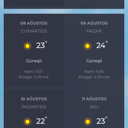
08 AĞUSTOS
09 AĞUSTOS
CUMARTESI
PAZAR
°
°
23
24
Güneşli
Güneşli
Nem: %37
Nem: %34
Rüzgar: 4.19 m/s
Rüzgar: 4.39 m/s
10 AĞUSTOS
11 AĞUSTOS
PAZARTESI
SALI
°
°
22
23