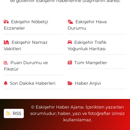
ve güvenilir Eskişehir haberlerine ulaşmanın adresi.
Eskişehir Nöbetçi
Eskişehir Hava
Eczaneler
Durumu
Eskişehir Namaz
Eskişehir Trafik
Vakitleri
Yoğunluk Haritası
Puan Durumu ve
Tüm Manşetler
Fikstür
Son Dakika Haberleri
Haber Arşivi
© Eskişehir Haber Ajansı. İçerikten yazarları
RSS
sorumludur; haber, yazı ve fotoğraflar izinsiz
kullanılamaz.