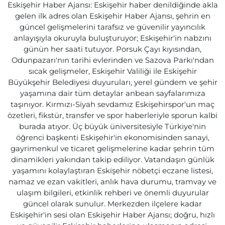
Eskişehir Haber Ajansı: Eskişehir haber denildiğinde akla
gelen ilk adres olan Eskişehir Haber Ajansı, şehrin en
güncel gelişmelerini tarafsız ve güvenilir yayıncılık
anlayışıyla okuruyla buluşturuyor; Eskişehir'in nabzını
günün her saati tutuyor. Porsuk Çayı kıyısından,
Odunpazarı'nın tarihi evlerinden ve Sazova Parkı'ndan
sıcak gelişmeler, Eskişehir Valiliği ile Eskişehir
Büyükşehir Belediyesi duyuruları, yerel gündem ve şehir
yaşamına dair tüm detaylar anbean sayfalarımıza
taşınıyor. Kırmızı-Siyah sevdamız Eskişehirspor'un maç
özetleri, fikstür, transfer ve spor haberleriyle sporun kalbi
burada atıyor. Üç büyük üniversitesiyle Türkiye'nin
öğrenci başkenti Eskişehir'in ekonomisinden sanayi,
gayrimenkul ve ticaret gelişmelerine kadar şehrin tüm
dinamikleri yakından takip ediliyor. Vatandaşın günlük
yaşamını kolaylaştıran Eskişehir nöbetçi eczane listesi,
namaz ve ezan vakitleri, anlık hava durumu, tramvay ve
ulaşım bilgileri, etkinlik rehberi ve önemli duyurular
güncel olarak sunulur. Merkezden ilçelere kadar
Eskişehir'in sesi olan Eskişehir Haber Ajansı; doğru, hızlı