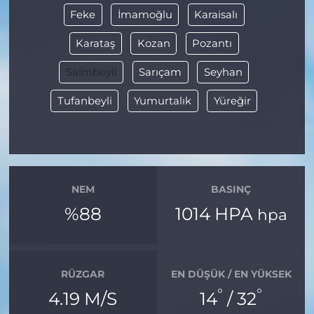
Feke
İmamoğlu
Karaisalı
Karataş
Kozan
Pozantı
Saimbeyli
Sarıçam
Seyhan
Tufanbeyli
Yumurtalık
Yüreğir
NEM
BASINÇ
%88
1014 HPA
hpa
RÜZGAR
EN DÜŞÜK / EN YÜKSEK
°
°
4.19 M/S
14
/ 32