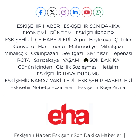
ESKİŞEHİR HABER
ESKİŞEHİR SON DAKİKA
EKONOMİ
GÜNDEM
ESKİŞEHİRSPOR
ESKİŞEHİR İLÇE HABERLERİ
Alpu
Beylikova
Çifteler
Günyüzü
Han
İnönü
Mahmudiye
Mihalgazi
Mihalıççık
Odunpazarı
Seyitgazi
Sivrihisar
Tepebaşı
ROTA
Sarıcakaya
YAŞAM
SON DAKİKA
Günün İçinden
Gizlilik Sözleşmesi
İletişim
ESKİŞEHİR HAVA DURUMU
ESKİŞEHİR NAMAZ VAKİTLERİ
ESKİŞEHİR HABERLERİ
Eskişehir Nöbetçi Eczaneler
Eskişehir Köşe Yazıları
Eskişehir Haber: Eskişehir Son Dakika Haberleri |