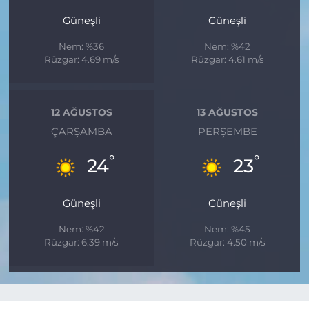
Güneşli
Güneşli
Nem: %36
Nem: %42
Rüzgar: 4.69 m/s
Rüzgar: 4.61 m/s
12 AĞUSTOS
13 AĞUSTOS
ÇARŞAMBA
PERŞEMBE
°
°
24
23
Güneşli
Güneşli
Nem: %42
Nem: %45
Rüzgar: 6.39 m/s
Rüzgar: 4.50 m/s