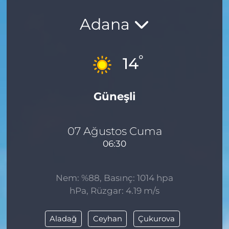
Adana
°
14
Güneşli
07 Ağustos Cuma
06:30
Nem: %88, Basınç: 1014 hpa
hPa, Rüzgar: 4.19 m/s
Aladağ
Ceyhan
Çukurova