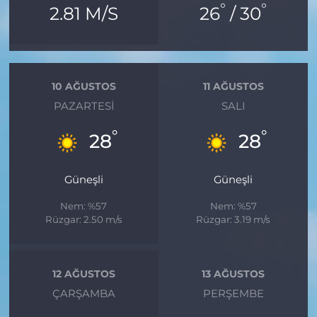
°
°
2.81 M/S
26
/ 30
10 AĞUSTOS
11 AĞUSTOS
PAZARTESI
SALI
°
°
28
28
Güneşli
Güneşli
Nem: %57
Nem: %57
Rüzgar: 2.50 m/s
Rüzgar: 3.19 m/s
12 AĞUSTOS
13 AĞUSTOS
ÇARŞAMBA
PERŞEMBE