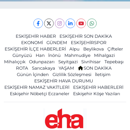
ESKİŞEHİR HABER
ESKİŞEHİR SON DAKİKA
EKONOMİ
GÜNDEM
ESKİŞEHİRSPOR
ESKİŞEHİR İLÇE HABERLERİ
Alpu
Beylikova
Çifteler
Günyüzü
Han
İnönü
Mahmudiye
Mihalgazi
Mihalıççık
Odunpazarı
Seyitgazi
Sivrihisar
Tepebaşı
ROTA
Sarıcakaya
YAŞAM
SON DAKİKA
Günün İçinden
Gizlilik Sözleşmesi
İletişim
ESKİŞEHİR HAVA DURUMU
ESKİŞEHİR NAMAZ VAKİTLERİ
ESKİŞEHİR HABERLERİ
Eskişehir Nöbetçi Eczaneler
Eskişehir Köşe Yazıları