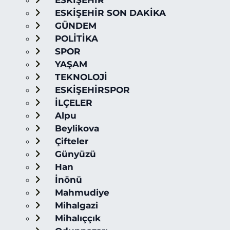
ESKİŞEHİR
ESKİŞEHİR SON DAKİKA
GÜNDEM
POLİTİKA
SPOR
YAŞAM
TEKNOLOJİ
ESKİŞEHİRSPOR
İLÇELER
Alpu
Beylikova
Çifteler
Günyüzü
Han
İnönü
Mahmudiye
Mihalgazi
Mihalıççık