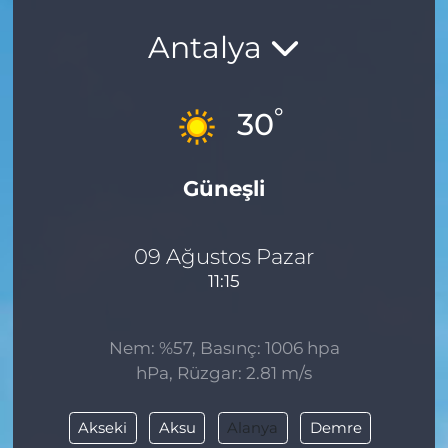
Antalya
°
30
Güneşli
09 Ağustos Pazar
11:15
Nem: %57, Basınç: 1006 hpa
hPa, Rüzgar: 2.81 m/s
Akseki
Aksu
Alanya
Demre