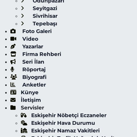
Odunpazarı
Seyitgazi
Sivrihisar
Tepebaşı
Foto Galeri
Video
Yazarlar
Firma Rehberi
Seri İlan
Röportaj
Biyografi
Anketler
Künye
İletişim
Servisler
Eskişehir Nöbetçi Eczaneler
Eskişehir Hava Durumu
Eskişehir Namaz Vakitleri