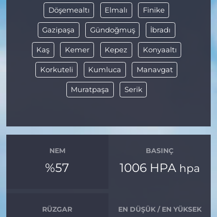
Döşemealtı
Elmalı
Finike
Gazipaşa
Gündoğmuş
İbradı
Kaş
Kemer
Kepez
Konyaaltı
Korkuteli
Kumluca
Manavgat
Muratpaşa
Serik
NEM
BASINÇ
%57
1006 HPA
hpa
RÜZGAR
EN DÜŞÜK / EN YÜKSEK