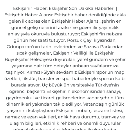
Eskişehir Haber: Eskişehir Son Dakika Haberleri |
Eskişehir Haber Ajansı: Eskişehir haber denildiğinde akla
gelen ilk adres olan Eskişehir Haber Ajansı, şehrin en
güncel gelişmelerini tarafsız ve güvenilir yayıncılık
anlayışıyla okuruyla buluşturuyor; Eskişehir'in nabzını
günün her saati tutuyor. Porsuk Çayı kıyısından,
Odunpazarı'nın tarihi evlerinden ve Sazova Parkı'ndan
sıcak gelişmeler, Eskişehir Valiliği ile Eskişehir
Büyükşehir Belediyesi duyuruları, yerel gündem ve şehir
yaşamına dair tüm detaylar anbean sayfalarımıza
taşınıyor. Kırmızı-Siyah sevdamız Eskişehirspor'un maç
özetleri, fikstür, transfer ve spor haberleriyle sporun kalbi
burada atıyor. Üç büyük üniversitesiyle Türkiye'nin
öğrenci başkenti Eskişehir'in ekonomisinden sanayi,
gayrimenkul ve ticaret gelişmelerine kadar şehrin tüm
dinamikleri yakından takip ediliyor. Vatandaşın günlük
yaşamını kolaylaştıran Eskişehir nöbetçi eczane listesi,
namaz ve ezan vakitleri, anlık hava durumu, tramvay ve
ulaşım bilgileri, etkinlik rehberi ve önemli duyurular
güncel olarak sunulur. Merkezden ilçelere kadar