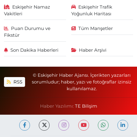
Eskişehir Namaz
Eskişehir Trafik
Vakitleri
Yoğunluk Haritası
Puan Durumu ve
Tüm Manşetler
Fikstür
Son Dakika Haberleri
Haber Arşivi
© Eskişehir Haber Ajansı. İçerikten yazarları
RSS
sorumludur; haber, yazı ve fotoğraflar izinsiz
kullanılamaz.
Haber Yazılımı:
TE Bilişim