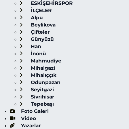
ESKİŞEHİRSPOR
İLÇELER
Alpu
Beylikova
Çifteler
Günyüzü
Han
İnönü
Mahmudiye
Mihalgazi
Mihalıççık
Odunpazarı
Seyitgazi
Sivrihisar
Tepebaşı
Foto Galeri
Video
Yazarlar