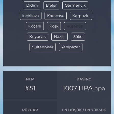
Didim
Efeler
Germencik
İncirliova
Karacasu
Karpuzlu
Koçarlı
Köşk
Kuşadası
Kuyucak
Nazilli
Söke
Sultanhisar
Yenipazar
NEM
BASINÇ
%51
1007 HPA
hpa
RÜZGAR
EN DÜŞÜK / EN YÜKSEK