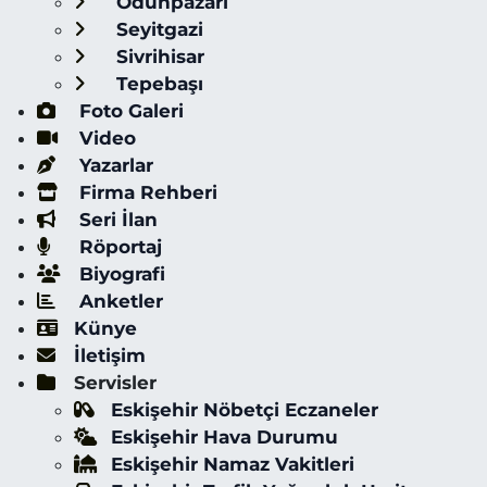
Odunpazarı
Seyitgazi
Sivrihisar
Tepebaşı
Foto Galeri
Video
Yazarlar
Firma Rehberi
Seri İlan
Röportaj
Biyografi
Anketler
Künye
İletişim
Servisler
Eskişehir Nöbetçi Eczaneler
Eskişehir Hava Durumu
Eskişehir Namaz Vakitleri