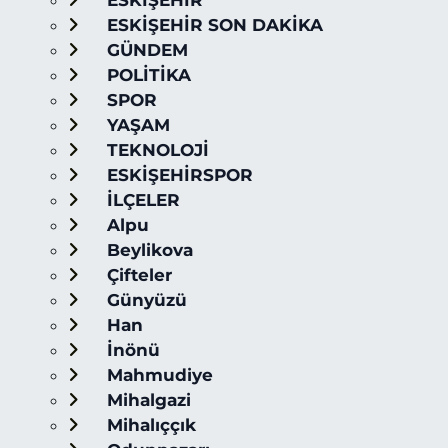
ESKİŞEHİR
ESKİŞEHİR SON DAKİKA
GÜNDEM
POLİTİKA
SPOR
YAŞAM
TEKNOLOJİ
ESKİŞEHİRSPOR
İLÇELER
Alpu
Beylikova
Çifteler
Günyüzü
Han
İnönü
Mahmudiye
Mihalgazi
Mihalıççık