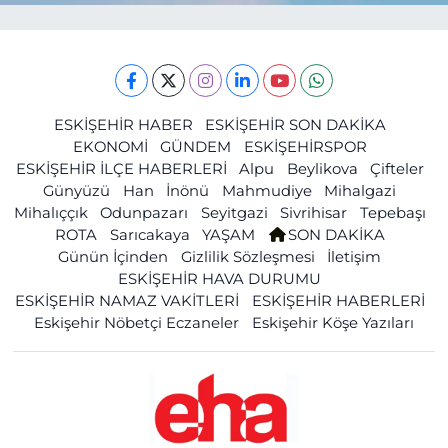
ESKİŞEHİR HABER
ESKİŞEHİR SON DAKİKA
EKONOMİ
GÜNDEM
ESKİŞEHİRSPOR
ESKİŞEHİR İLÇE HABERLERİ
Alpu
Beylikova
Çifteler
Günyüzü
Han
İnönü
Mahmudiye
Mihalgazi
Mihalıççık
Odunpazarı
Seyitgazi
Sivrihisar
Tepebaşı
ROTA
Sarıcakaya
YAŞAM
SON DAKİKA
Günün İçinden
Gizlilik Sözleşmesi
İletişim
ESKİŞEHİR HAVA DURUMU
ESKİŞEHİR NAMAZ VAKİTLERİ
ESKİŞEHİR HABERLERİ
Eskişehir Nöbetçi Eczaneler
Eskişehir Köşe Yazıları