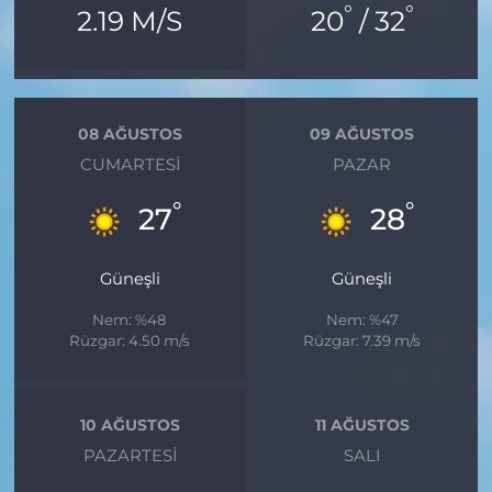
°
°
2.19 M/S
20
/ 32
08 AĞUSTOS
09 AĞUSTOS
CUMARTESI
PAZAR
°
°
27
28
Güneşli
Güneşli
Nem: %48
Nem: %47
Rüzgar: 4.50 m/s
Rüzgar: 7.39 m/s
10 AĞUSTOS
11 AĞUSTOS
PAZARTESI
SALI