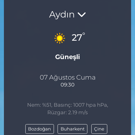
Aydın
°
27
Güneşli
07 Ağustos Cuma
09:30
Nem: %51, Basınç: 1007 hpa hPa,
Rüzgar: 2.19 m/s
Bozdoğan
Buharkent
Çine