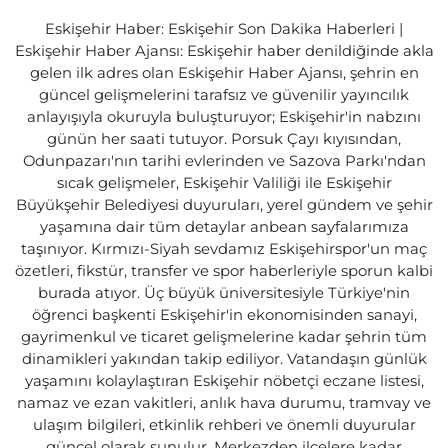
Eskişehir Haber: Eskişehir Son Dakika Haberleri |
Eskişehir Haber Ajansı: Eskişehir haber denildiğinde akla
gelen ilk adres olan Eskişehir Haber Ajansı, şehrin en
güncel gelişmelerini tarafsız ve güvenilir yayıncılık
anlayışıyla okuruyla buluşturuyor; Eskişehir'in nabzını
günün her saati tutuyor. Porsuk Çayı kıyısından,
Odunpazarı'nın tarihi evlerinden ve Sazova Parkı'ndan
sıcak gelişmeler, Eskişehir Valiliği ile Eskişehir
Büyükşehir Belediyesi duyuruları, yerel gündem ve şehir
yaşamına dair tüm detaylar anbean sayfalarımıza
taşınıyor. Kırmızı-Siyah sevdamız Eskişehirspor'un maç
özetleri, fikstür, transfer ve spor haberleriyle sporun kalbi
burada atıyor. Üç büyük üniversitesiyle Türkiye'nin
öğrenci başkenti Eskişehir'in ekonomisinden sanayi,
gayrimenkul ve ticaret gelişmelerine kadar şehrin tüm
dinamikleri yakından takip ediliyor. Vatandaşın günlük
yaşamını kolaylaştıran Eskişehir nöbetçi eczane listesi,
namaz ve ezan vakitleri, anlık hava durumu, tramvay ve
ulaşım bilgileri, etkinlik rehberi ve önemli duyurular
güncel olarak sunulur. Merkezden ilçelere kadar