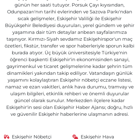
günün her saati tutuyor. Porsuk Çayı kıyısından,
Odunpazarı'nın tarihi evlerinden ve Sazova Parkı'ndan
sıcak gelişmeler, Eskişehir Valiliği ile Eskişehir
Büyükşehir Belediyesi duyuruları, yerel gündem ve şehir
yaşamına dair tüm detaylar anbean sayfalarımıza
taşınıyor. Kırmızı-Siyah sevdamız Eskişehirspor'un maç
özetleri, fikstür, transfer ve spor haberleriyle sporun kalbi
burada atıyor. Üç büyük üniversitesiyle Türkiye'nin
öğrenci başkenti Eskişehir'in ekonomisinden sanayi,
gayrimenkul ve ticaret gelişmelerine kadar şehrin tüm
dinamikleri yakından takip ediliyor. Vatandaşın günlük
yaşamını kolaylaştıran Eskişehir nöbetçi eczane listesi,
namaz ve ezan vakitleri, anlık hava durumu, tramvay ve
ulaşım bilgileri, etkinlik rehberi ve önemli duyurular
güncel olarak sunulur. Merkezden ilçelere kadar
Eskişehir'in sesi olan Eskişehir Haber Ajansı; doğru, hızlı
ve güvenilir Eskişehir haberlerine ulaşmanın adresi.
Eskişehir Nöbetçi
Eskişehir Hava