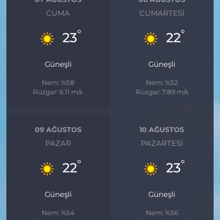
CUMA
CUMARTESI
°
°
23
22
Güneşli
Güneşli
Nem: %58
Nem: %52
Rüzgar: 6.11 m/s
Rüzgar: 7.89 m/s
09 AĞUSTOS
10 AĞUSTOS
PAZAR
PAZARTESI
°
°
22
23
Güneşli
Güneşli
Nem: %54
Nem: %56