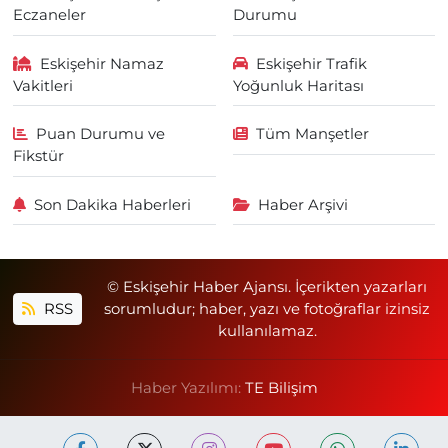
Eczaneler
Durumu
Eskişehir Namaz
Eskişehir Trafik
Vakitleri
Yoğunluk Haritası
Puan Durumu ve
Tüm Manşetler
Fikstür
Son Dakika Haberleri
Haber Arşivi
© Eskişehir Haber Ajansı. İçerikten yazarları
RSS
sorumludur; haber, yazı ve fotoğraflar izinsiz
kullanılamaz.
Haber Yazılımı:
TE Bilişim