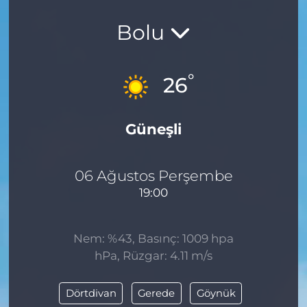
Bolu
°
26
Güneşli
06 Ağustos Perşembe
19:00
Nem: %43, Basınç: 1009 hpa
hPa, Rüzgar: 4.11 m/s
Dörtdivan
Gerede
Göynük