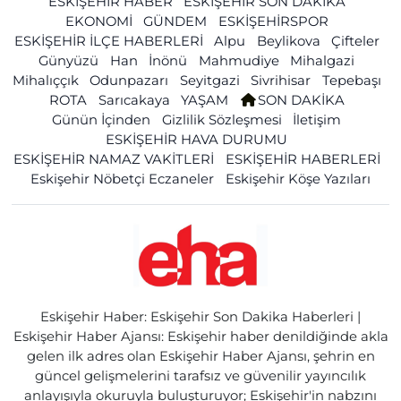
ESKİŞEHİR HABER
ESKİŞEHİR SON DAKİKA
EKONOMİ
GÜNDEM
ESKİŞEHİRSPOR
ESKİŞEHİR İLÇE HABERLERİ
Alpu
Beylikova
Çifteler
Günyüzü
Han
İnönü
Mahmudiye
Mihalgazi
Mihalıççık
Odunpazarı
Seyitgazi
Sivrihisar
Tepebaşı
ROTA
Sarıcakaya
YAŞAM
SON DAKİKA
Günün İçinden
Gizlilik Sözleşmesi
İletişim
ESKİŞEHİR HAVA DURUMU
ESKİŞEHİR NAMAZ VAKİTLERİ
ESKİŞEHİR HABERLERİ
Eskişehir Nöbetçi Eczaneler
Eskişehir Köşe Yazıları
Eskişehir Haber: Eskişehir Son Dakika Haberleri |
Eskişehir Haber Ajansı: Eskişehir haber denildiğinde akla
gelen ilk adres olan Eskişehir Haber Ajansı, şehrin en
güncel gelişmelerini tarafsız ve güvenilir yayıncılık
anlayışıyla okuruyla buluşturuyor; Eskişehir'in nabzını