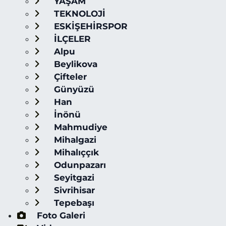
YAŞAM
TEKNOLOJİ
ESKİŞEHİRSPOR
İLÇELER
Alpu
Beylikova
Çifteler
Günyüzü
Han
İnönü
Mahmudiye
Mihalgazi
Mihalıççık
Odunpazarı
Seyitgazi
Sivrihisar
Tepebaşı
Foto Galeri