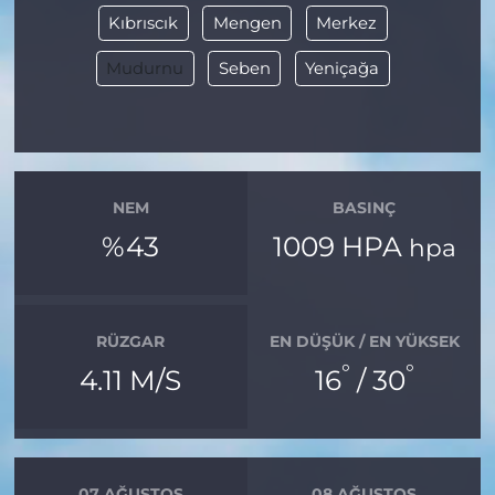
Kıbrıscık
Mengen
Merkez
Mudurnu
Seben
Yeniçağa
NEM
BASINÇ
%43
1009 HPA
hpa
RÜZGAR
EN DÜŞÜK / EN YÜKSEK
°
°
4.11 M/S
16
/ 30
07 AĞUSTOS
08 AĞUSTOS