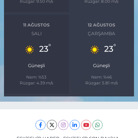
Rüzgar: 9.50 m/s
Rüzgar: 8.00 m/s
11 AĞUSTOS
12 AĞUSTOS
SALI
ÇARŞAMBA
°
°
23
23
Güneşli
Güneşli
Nem: %53
Nem: %46
Rüzgar: 4.39 m/s
Rüzgar: 5.81 m/s