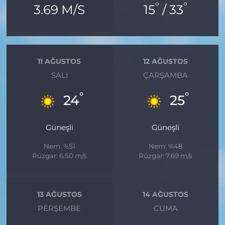
°
°
3.69 M/S
15
/ 33
11 AĞUSTOS
12 AĞUSTOS
SALI
ÇARŞAMBA
°
°
24
25
Güneşli
Güneşli
Nem: %51
Nem: %48
Rüzgar: 6.50 m/s
Rüzgar: 7.69 m/s
13 AĞUSTOS
14 AĞUSTOS
PERŞEMBE
CUMA