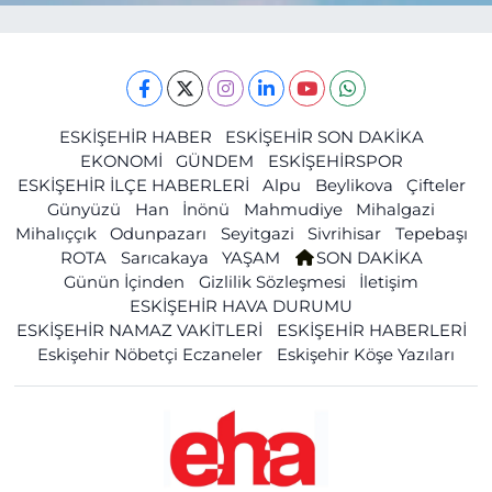
ESKİŞEHİR HABER
ESKİŞEHİR SON DAKİKA
EKONOMİ
GÜNDEM
ESKİŞEHİRSPOR
ESKİŞEHİR İLÇE HABERLERİ
Alpu
Beylikova
Çifteler
Günyüzü
Han
İnönü
Mahmudiye
Mihalgazi
Mihalıççık
Odunpazarı
Seyitgazi
Sivrihisar
Tepebaşı
ROTA
Sarıcakaya
YAŞAM
SON DAKİKA
Günün İçinden
Gizlilik Sözleşmesi
İletişim
ESKİŞEHİR HAVA DURUMU
ESKİŞEHİR NAMAZ VAKİTLERİ
ESKİŞEHİR HABERLERİ
Eskişehir Nöbetçi Eczaneler
Eskişehir Köşe Yazıları