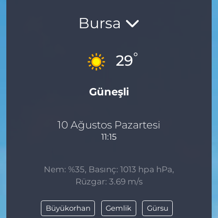
Bursa
°
29
Güneşli
10 Ağustos Pazartesi
11:15
Nem: %35, Basınç: 1013 hpa hPa,
Rüzgar: 3.69 m/s
Büyükorhan
Gemlik
Gürsu