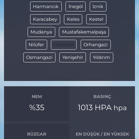
Harmancık
İnegöl
İznik
Karacabey
Keles
Kestel
Mudanya
Mustafakemalpaşa
Nilüfer
Orhaneli
Orhangazi
Osmangazi
Yenişehir
Yıldırım
NEM
BASINÇ
%35
1013 HPA
hpa
RÜZGAR
EN DÜŞÜK / EN YÜKSEK