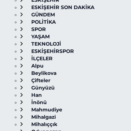
ESKİŞEHİR
ESKİŞEHİR SON DAKİKA
GÜNDEM
POLİTİKA
SPOR
YAŞAM
TEKNOLOJİ
ESKİŞEHİRSPOR
İLÇELER
Alpu
Beylikova
Çifteler
Günyüzü
Han
İnönü
Mahmudiye
Mihalgazi
Mihalıççık