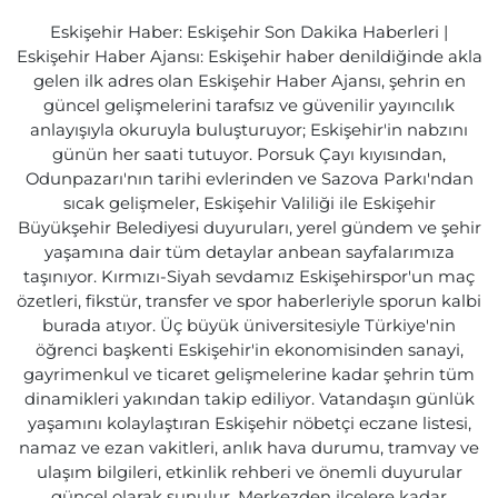
Eskişehir Haber: Eskişehir Son Dakika Haberleri |
Eskişehir Haber Ajansı: Eskişehir haber denildiğinde akla
gelen ilk adres olan Eskişehir Haber Ajansı, şehrin en
güncel gelişmelerini tarafsız ve güvenilir yayıncılık
anlayışıyla okuruyla buluşturuyor; Eskişehir'in nabzını
günün her saati tutuyor. Porsuk Çayı kıyısından,
Odunpazarı'nın tarihi evlerinden ve Sazova Parkı'ndan
sıcak gelişmeler, Eskişehir Valiliği ile Eskişehir
Büyükşehir Belediyesi duyuruları, yerel gündem ve şehir
yaşamına dair tüm detaylar anbean sayfalarımıza
taşınıyor. Kırmızı-Siyah sevdamız Eskişehirspor'un maç
özetleri, fikstür, transfer ve spor haberleriyle sporun kalbi
burada atıyor. Üç büyük üniversitesiyle Türkiye'nin
öğrenci başkenti Eskişehir'in ekonomisinden sanayi,
gayrimenkul ve ticaret gelişmelerine kadar şehrin tüm
dinamikleri yakından takip ediliyor. Vatandaşın günlük
yaşamını kolaylaştıran Eskişehir nöbetçi eczane listesi,
namaz ve ezan vakitleri, anlık hava durumu, tramvay ve
ulaşım bilgileri, etkinlik rehberi ve önemli duyurular
güncel olarak sunulur. Merkezden ilçelere kadar