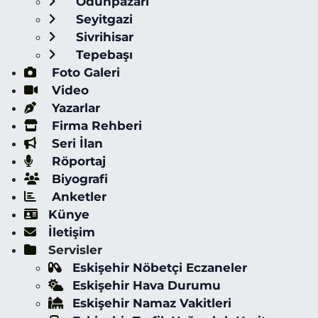
Odunpazarı
Seyitgazi
Sivrihisar
Tepebaşı
Foto Galeri
Video
Yazarlar
Firma Rehberi
Seri İlan
Röportaj
Biyografi
Anketler
Künye
İletişim
Servisler
Eskişehir Nöbetçi Eczaneler
Eskişehir Hava Durumu
Eskişehir Namaz Vakitleri