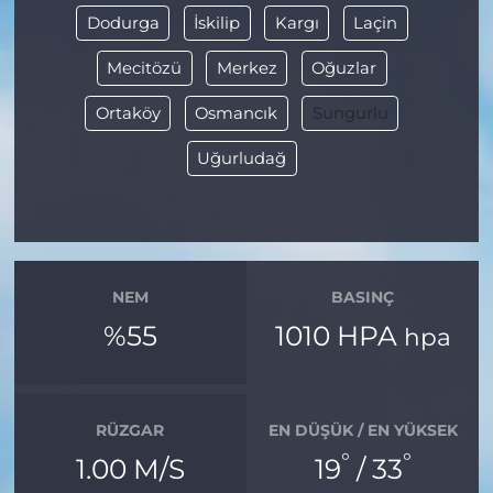
Dodurga
İskilip
Kargı
Laçin
Mecitözü
Merkez
Oğuzlar
Ortaköy
Osmancık
Sungurlu
Uğurludağ
NEM
BASINÇ
%55
1010 HPA
hpa
RÜZGAR
EN DÜŞÜK / EN YÜKSEK
°
°
1.00 M/S
19
/ 33