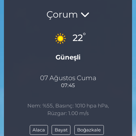
Çorum
°
22
Güneşli
07 Ağustos Cuma
07:45
Nem: %55, Basınç: 1010 hpa hPa,
Rüzgar: 1.00 m/s
Alaca
Bayat
Boğazkale