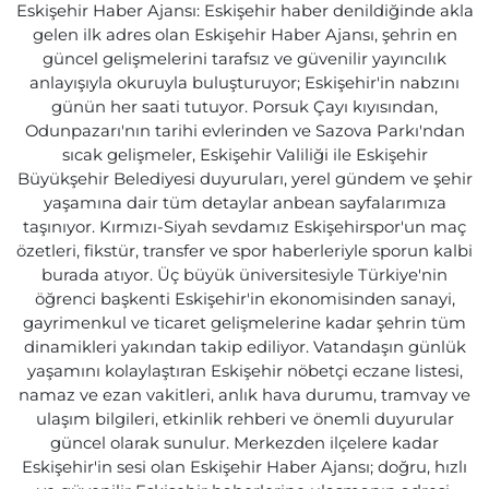
Eskişehir Haber Ajansı: Eskişehir haber denildiğinde akla
gelen ilk adres olan Eskişehir Haber Ajansı, şehrin en
güncel gelişmelerini tarafsız ve güvenilir yayıncılık
anlayışıyla okuruyla buluşturuyor; Eskişehir'in nabzını
günün her saati tutuyor. Porsuk Çayı kıyısından,
Odunpazarı'nın tarihi evlerinden ve Sazova Parkı'ndan
sıcak gelişmeler, Eskişehir Valiliği ile Eskişehir
Büyükşehir Belediyesi duyuruları, yerel gündem ve şehir
yaşamına dair tüm detaylar anbean sayfalarımıza
taşınıyor. Kırmızı-Siyah sevdamız Eskişehirspor'un maç
özetleri, fikstür, transfer ve spor haberleriyle sporun kalbi
burada atıyor. Üç büyük üniversitesiyle Türkiye'nin
öğrenci başkenti Eskişehir'in ekonomisinden sanayi,
gayrimenkul ve ticaret gelişmelerine kadar şehrin tüm
dinamikleri yakından takip ediliyor. Vatandaşın günlük
yaşamını kolaylaştıran Eskişehir nöbetçi eczane listesi,
namaz ve ezan vakitleri, anlık hava durumu, tramvay ve
ulaşım bilgileri, etkinlik rehberi ve önemli duyurular
güncel olarak sunulur. Merkezden ilçelere kadar
Eskişehir'in sesi olan Eskişehir Haber Ajansı; doğru, hızlı