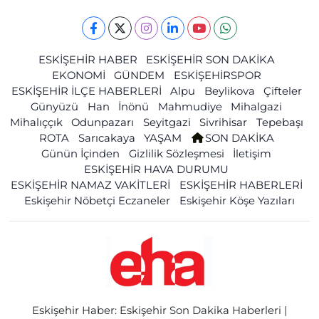
ESKİŞEHİR HABER
ESKİŞEHİR SON DAKİKA
EKONOMİ
GÜNDEM
ESKİŞEHİRSPOR
ESKİŞEHİR İLÇE HABERLERİ
Alpu
Beylikova
Çifteler
Günyüzü
Han
İnönü
Mahmudiye
Mihalgazi
Mihalıççık
Odunpazarı
Seyitgazi
Sivrihisar
Tepebaşı
ROTA
Sarıcakaya
YAŞAM
SON DAKİKA
Günün İçinden
Gizlilik Sözleşmesi
İletişim
ESKİŞEHİR HAVA DURUMU
ESKİŞEHİR NAMAZ VAKİTLERİ
ESKİŞEHİR HABERLERİ
Eskişehir Nöbetçi Eczaneler
Eskişehir Köşe Yazıları
Eskişehir Haber: Eskişehir Son Dakika Haberleri |