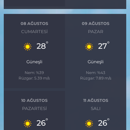
08 AĞUSTOS
09 AĞUSTOS
CUMARTESI
PAZAR
°
°
28
27
Güneşli
Güneşli
Nem: %39
Nem: %43
Rüzgar: 5.39 m/s
Rüzgar: 7.89 m/s
10 AĞUSTOS
11 AĞUSTOS
PAZARTESI
SALI
°
°
26
26