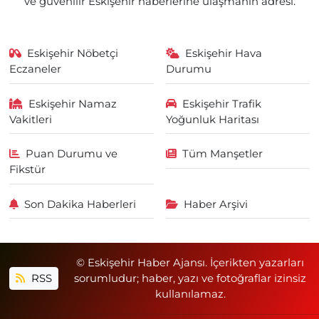
ve güvenilir Eskişehir haberlerine ulaşmanın adresi.
Eskişehir Nöbetçi
Eskişehir Hava
Eczaneler
Durumu
Eskişehir Namaz
Eskişehir Trafik
Vakitleri
Yoğunluk Haritası
Puan Durumu ve
Tüm Manşetler
Fikstür
Son Dakika Haberleri
Haber Arşivi
© Eskişehir Haber Ajansı. İçerikten yazarları
RSS
sorumludur; haber, yazı ve fotoğraflar izinsiz
kullanılamaz.