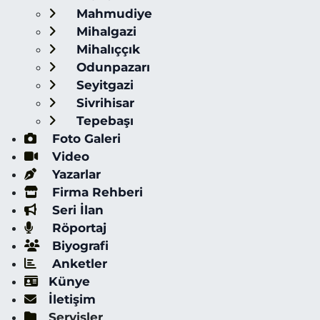
Mahmudiye
Mihalgazi
Mihalıççık
Odunpazarı
Seyitgazi
Sivrihisar
Tepebaşı
Foto Galeri
Video
Yazarlar
Firma Rehberi
Seri İlan
Röportaj
Biyografi
Anketler
Künye
İletişim
Servisler