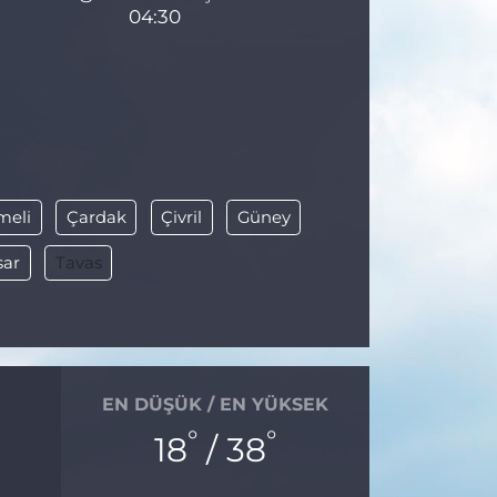
04:30
meli
Çardak
Çivril
Güney
sar
Tavas
EN DÜŞÜK / EN YÜKSEK
°
°
18
/ 38