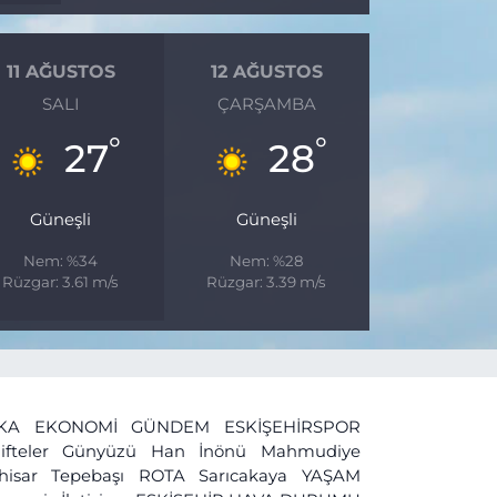
11 AĞUSTOS
12 AĞUSTOS
SALI
ÇARŞAMBA
°
°
27
28
Güneşli
Güneşli
Nem: %34
Nem: %28
Rüzgar: 3.61 m/s
Rüzgar: 3.39 m/s
İKA
EKONOMİ
GÜNDEM
ESKİŞEHİRSPOR
ifteler
Günyüzü
Han
İnönü
Mahmudiye
ihisar
Tepebaşı
ROTA
Sarıcakaya
YAŞAM