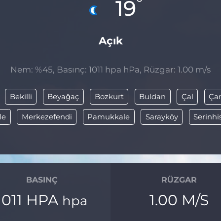
°
19
Açık
Nem: %45, Basınç: 1011 hpa hPa, Rüzgar: 1.00 m/s
Bekilli
Beyağaç
Bozkurt
Buldan
Çal
Ça
le
Merkezefendi
Pamukkale
Sarayköy
Serinhi
BASINÇ
RÜZGAR
1011 HPA
1.00 M/S
hpa