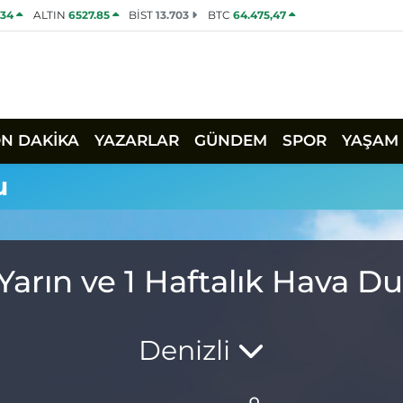
534
ALTIN
6527.85
BİST
13.703
BTC
64.475,47
ON DAKİKA
YAZARLAR
GÜNDEM
SPOR
YAŞAM
u
Yarın ve 1 Haftalık Hava 
Denizli