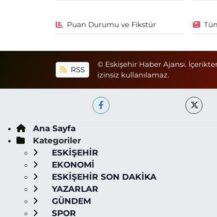
Puan Durumu ve Fikstür
Tüm
© Eskişehir Haber Ajansı. İçerikte
RSS
izinsiz kullanılamaz.
Ana Sayfa
Kategoriler
ESKİŞEHİR
EKONOMİ
ESKİŞEHİR SON DAKİKA
YAZARLAR
GÜNDEM
SPOR