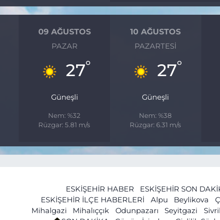
09 AĞUSTOS
10 AĞUSTOS
PAZAR
PAZARTESI
°
°
°
27
27
Güneşli
Güneşli
Nem: %32
Nem: %38
Rüzgar: 5.81 m/s
Rüzgar: 6.31 m/s
ESKİŞEHİR HABER
ESKİŞEHİR SON DAK
ESKİŞEHİR İLÇE HABERLERİ
Alpu
Beylikova
Ç
Mihalgazi
Mihalıççık
Odunpazarı
Seyitgazi
Sivr