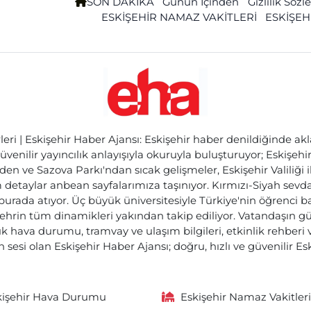
SON DAKİKA
Günün İçinden
Gizlilik Söz
ESKİŞEHİR NAMAZ VAKİTLERİ
ESKİŞEH
ri | Eskişehir Haber Ajansı: Eskişehir haber denildiğinde akl
üvenilir yayıncılık anlayışıyla okuruyla buluşturuyor; Eskişeh
den ve Sazova Parkı'ndan sıcak gelişmeler, Eskişehir Valiliği 
etaylar anbean sayfalarımıza taşınıyor. Kırmızı-Siyah sevdam
 burada atıyor. Üç büyük üniversitesiyle Türkiye'nin öğrenci 
ehrin tüm dinamikleri yakından takip ediliyor. Vatandaşın gü
lık hava durumu, tramvay ve ulaşım bilgileri, etkinlik rehber
 sesi olan Eskişehir Haber Ajansı; doğru, hızlı ve güvenilir E
kişehir Hava Durumu
Eskişehir Namaz Vakitleri