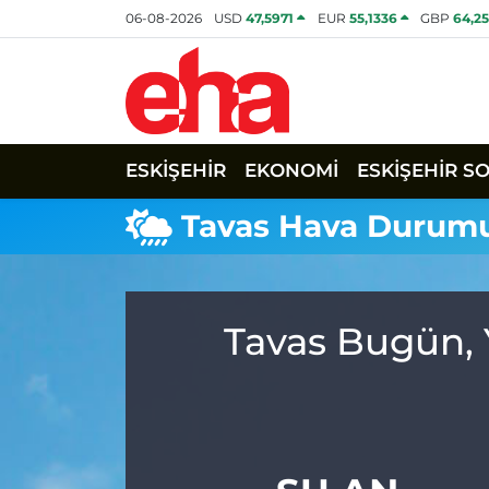
06-08-2026
USD
47,5971
EUR
55,1336
GBP
64,2
ESKİŞEHİR
EKONOMİ
ESKİŞEHİR S
Tavas Hava Durum
Tavas Bugün, 