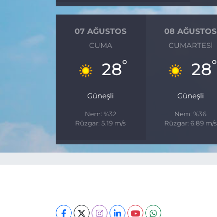
07 AĞUSTOS
08 AĞUSTOS
CUMA
CUMARTESI
°
28
28
Güneşli
Güneşli
Nem: %32
Nem: %36
Rüzgar: 5.19 m/s
Rüzgar: 6.89 m/s