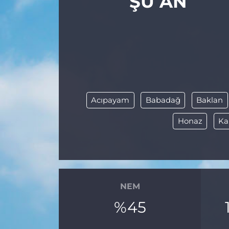
ŞU AN
Acıpayam
Babadağ
Baklan
Honaz
Ka
NEM
%45