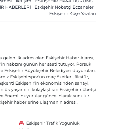
leşmesi
İletişim
ESKİŞEHİR HAVA DURUMU
İR HABERLERİ
Eskişehir Nöbetçi Eczaneler
Eskişehir Köşe Yazıları
a gelen ilk adres olan Eskişehir Haber Ajansı,
ir'in nabzını günün her saati tutuyor. Porsuk
ile Eskişehir Büyükşehir Belediyesi duyuruları,
ız Eskişehirspor'un maç özetleri, fikstür,
başkenti Eskişehir'in ekonomisinden sanayi,
nlük yaşamını kolaylaştıran Eskişehir nöbetçi
i ve önemli duyurular güncel olarak sunulur.
skişehir haberlerine ulaşmanın adresi.
Eskişehir Trafik Yoğunluk