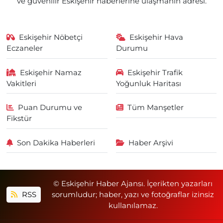
ve güvenilir Eskişehir haberlerine ulaşmanın adresi.
Eskişehir Nöbetçi
Eskişehir Hava
Eczaneler
Durumu
Eskişehir Namaz
Eskişehir Trafik
Vakitleri
Yoğunluk Haritası
Puan Durumu ve
Tüm Manşetler
Fikstür
Son Dakika Haberleri
Haber Arşivi
© Eskişehir Haber Ajansı. İçerikten yazarları
RSS
sorumludur; haber, yazı ve fotoğraflar izinsiz
kullanılamaz.