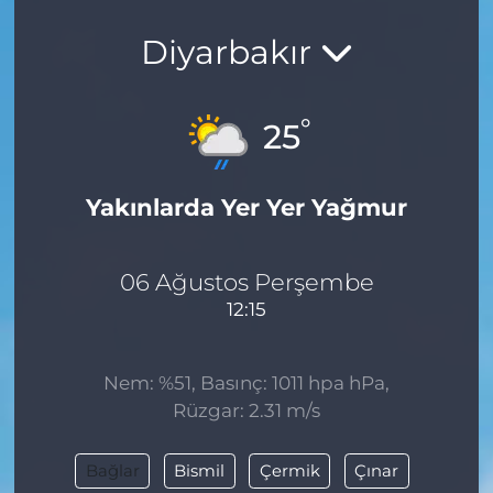
Diyarbakır
°
25
Yakınlarda Yer Yer Yağmur
06 Ağustos Perşembe
12:15
Nem: %51, Basınç: 1011 hpa hPa,
Rüzgar: 2.31 m/s
Bağlar
Bismil
Çermik
Çınar