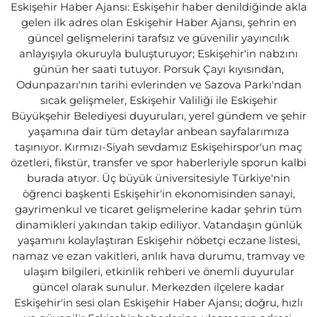
Eskişehir Haber Ajansı: Eskişehir haber denildiğinde akla
gelen ilk adres olan Eskişehir Haber Ajansı, şehrin en
güncel gelişmelerini tarafsız ve güvenilir yayıncılık
anlayışıyla okuruyla buluşturuyor; Eskişehir'in nabzını
günün her saati tutuyor. Porsuk Çayı kıyısından,
Odunpazarı'nın tarihi evlerinden ve Sazova Parkı'ndan
sıcak gelişmeler, Eskişehir Valiliği ile Eskişehir
Büyükşehir Belediyesi duyuruları, yerel gündem ve şehir
yaşamına dair tüm detaylar anbean sayfalarımıza
taşınıyor. Kırmızı-Siyah sevdamız Eskişehirspor'un maç
özetleri, fikstür, transfer ve spor haberleriyle sporun kalbi
burada atıyor. Üç büyük üniversitesiyle Türkiye'nin
öğrenci başkenti Eskişehir'in ekonomisinden sanayi,
gayrimenkul ve ticaret gelişmelerine kadar şehrin tüm
dinamikleri yakından takip ediliyor. Vatandaşın günlük
yaşamını kolaylaştıran Eskişehir nöbetçi eczane listesi,
namaz ve ezan vakitleri, anlık hava durumu, tramvay ve
ulaşım bilgileri, etkinlik rehberi ve önemli duyurular
güncel olarak sunulur. Merkezden ilçelere kadar
Eskişehir'in sesi olan Eskişehir Haber Ajansı; doğru, hızlı