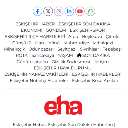
ESKİŞEHİR HABER
ESKİŞEHİR SON DAKİKA
EKONOMİ
GÜNDEM
ESKİŞEHİRSPOR
ESKİŞEHİR İLÇE HABERLERİ
Alpu
Beylikova
Çifteler
Günyüzü
Han
İnönü
Mahmudiye
Mihalgazi
Mihalıççık
Odunpazarı
Seyitgazi
Sivrihisar
Tepebaşı
ROTA
Sarıcakaya
YAŞAM
SON DAKİKA
Günün İçinden
Gizlilik Sözleşmesi
İletişim
ESKİŞEHİR HAVA DURUMU
ESKİŞEHİR NAMAZ VAKİTLERİ
ESKİŞEHİR HABERLERİ
Eskişehir Nöbetçi Eczaneler
Eskişehir Köşe Yazıları
Eskişehir Haber: Eskişehir Son Dakika Haberleri |