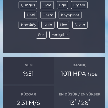
Çüngüş
Dicle
Eğil
Ergani
Hani
Hazro
Kayapınar
Kocaköy
Kulp
Lice
Silvan
Sur
Yenişehir
NEM
BASINÇ
%51
1011 HPA
hpa
RÜZGAR
EN DÜŞÜK / EN YÜKSEK
°
°
2.31 M/S
13
/ 26