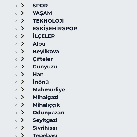
SPOR
YAŞAM
TEKNOLOJİ
ESKİŞEHİRSPOR
İLÇELER
Alpu
Beylikova
Çifteler
Günyüzü
Han
İnönü
Mahmudiye
Mihalgazi
Mihalıççık
Odunpazarı
Seyitgazi
Sivrihisar
Tepebaşı