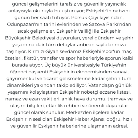
güncel gelişmelerini tarafsız ve güvenilir yayıncılık
anlayışıyla okuruyla buluşturuyor; Eskişehir'in nabzını
günün her saati tutuyor. Porsuk Çayı kıyısından,
Odunpazarı'nın tarihi evlerinden ve Sazova Parkı'ndan
sıcak gelişmeler, Eskişehir Valiliği ile Eskişehir
Büyükşehir Belediyesi duyuruları, yerel gündem ve şehir
yaşamına dair tüm detaylar anbean sayfalarımıza
taşınıyor. Kırmızı-Siyah sevdamız Eskişehirspor'un maç
özetleri, fikstür, transfer ve spor haberleriyle sporun kalbi
burada atıyor. Üç büyük üniversitesiyle Türkiye'nin
öğrenci başkenti Eskişehir'in ekonomisinden sanayi,
gayrimenkul ve ticaret gelişmelerine kadar şehrin tüm
dinamikleri yakından takip ediliyor. Vatandaşın günlük
yaşamını kolaylaştıran Eskişehir nöbetçi eczane listesi,
namaz ve ezan vakitleri, anlık hava durumu, tramvay ve
ulaşım bilgileri, etkinlik rehberi ve önemli duyurular
güncel olarak sunulur. Merkezden ilçelere kadar
Eskişehir'in sesi olan Eskişehir Haber Ajansı; doğru, hızlı
ve güvenilir Eskişehir haberlerine ulaşmanın adresi.