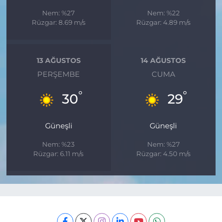
Nem: %27
Nem: %22
Rüzgar: 8.69 m/s
Rüzgar: 4.89 m/s
13 AĞUSTOS
14 AĞUSTOS
PERŞEMBE
CUMA
°
°
30
29
Güneşli
Güneşli
Nem: %23
Nem: %27
Rüzgar: 6.11 m/s
Rüzgar: 4.50 m/s