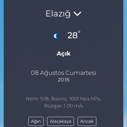
Elazığ
°
28
Açık
08 Ağustos Cumartesi
20:15
Nem: %18, Basınç: 1001 hpa hPa,
Rüzgar: 1.00 m/s
Ağın
Alacakaya
Arıcak