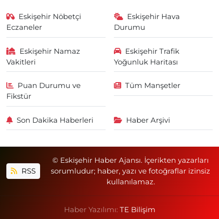
Eskişehir Nöbetçi
Eskişehir Hava
Eczaneler
Durumu
Eskişehir Namaz
Eskişehir Trafik
Vakitleri
Yoğunluk Haritası
Puan Durumu ve
Tüm Manşetler
Fikstür
Son Dakika Haberleri
Haber Arşivi
© Eskişehir Haber Ajansı. İçerikten yazarları
RSS
sorumludur; haber, yazı ve fotoğraflar izinsiz
kullanılamaz.
Haber Yazılımı:
TE Bilişim