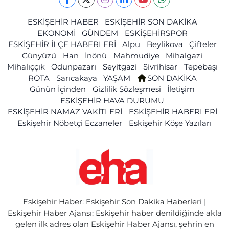
ESKİŞEHİR HABER
ESKİŞEHİR SON DAKİKA
EKONOMİ
GÜNDEM
ESKİŞEHİRSPOR
ESKİŞEHİR İLÇE HABERLERİ
Alpu
Beylikova
Çifteler
Günyüzü
Han
İnönü
Mahmudiye
Mihalgazi
Mihalıççık
Odunpazarı
Seyitgazi
Sivrihisar
Tepebaşı
ROTA
Sarıcakaya
YAŞAM
SON DAKİKA
Günün İçinden
Gizlilik Sözleşmesi
İletişim
ESKİŞEHİR HAVA DURUMU
ESKİŞEHİR NAMAZ VAKİTLERİ
ESKİŞEHİR HABERLERİ
Eskişehir Nöbetçi Eczaneler
Eskişehir Köşe Yazıları
Eskişehir Haber: Eskişehir Son Dakika Haberleri |
Eskişehir Haber Ajansı: Eskişehir haber denildiğinde akla
gelen ilk adres olan Eskişehir Haber Ajansı, şehrin en