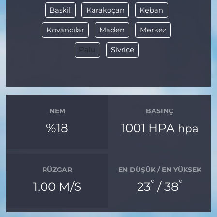
Baskil
Karakoçan
Keban
Kovancılar
Maden
Merkez
Palu
Sivrice
NEM
BASINÇ
%18
1001 HPA
hpa
RÜZGAR
EN DÜŞÜK / EN YÜKSEK
°
°
1.00 M/S
23
/ 38