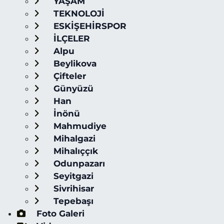
YAŞAM
TEKNOLOJİ
ESKİŞEHİRSPOR
İLÇELER
Alpu
Beylikova
Çifteler
Günyüzü
Han
İnönü
Mahmudiye
Mihalgazi
Mihalıççık
Odunpazarı
Seyitgazi
Sivrihisar
Tepebaşı
Foto Galeri