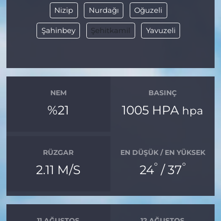
Nizip
Nurdağı
Oğuzeli
Şahinbey
Şehitkamil
Yavuzeli
NEM
BASINÇ
%21
1005 HPA
hpa
RÜZGAR
EN DÜŞÜK / EN YÜKSEK
°
°
2.11 M/S
24
/ 37
11 AĞUSTOS
12 AĞUSTOS