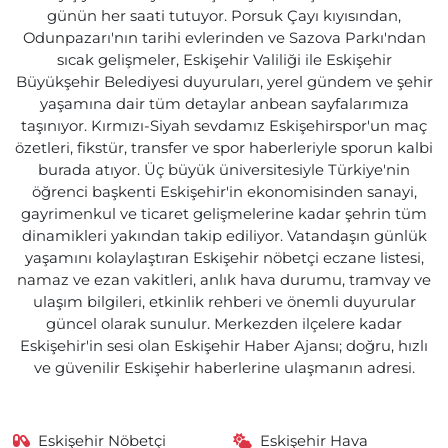
günün her saati tutuyor. Porsuk Çayı kıyısından,
Odunpazarı'nın tarihi evlerinden ve Sazova Parkı'ndan
sıcak gelişmeler, Eskişehir Valiliği ile Eskişehir
Büyükşehir Belediyesi duyuruları, yerel gündem ve şehir
yaşamına dair tüm detaylar anbean sayfalarımıza
taşınıyor. Kırmızı-Siyah sevdamız Eskişehirspor'un maç
özetleri, fikstür, transfer ve spor haberleriyle sporun kalbi
burada atıyor. Üç büyük üniversitesiyle Türkiye'nin
öğrenci başkenti Eskişehir'in ekonomisinden sanayi,
gayrimenkul ve ticaret gelişmelerine kadar şehrin tüm
dinamikleri yakından takip ediliyor. Vatandaşın günlük
yaşamını kolaylaştıran Eskişehir nöbetçi eczane listesi,
namaz ve ezan vakitleri, anlık hava durumu, tramvay ve
ulaşım bilgileri, etkinlik rehberi ve önemli duyurular
güncel olarak sunulur. Merkezden ilçelere kadar
Eskişehir'in sesi olan Eskişehir Haber Ajansı; doğru, hızlı
ve güvenilir Eskişehir haberlerine ulaşmanın adresi.
Eskişehir Nöbetçi
Eskişehir Hava