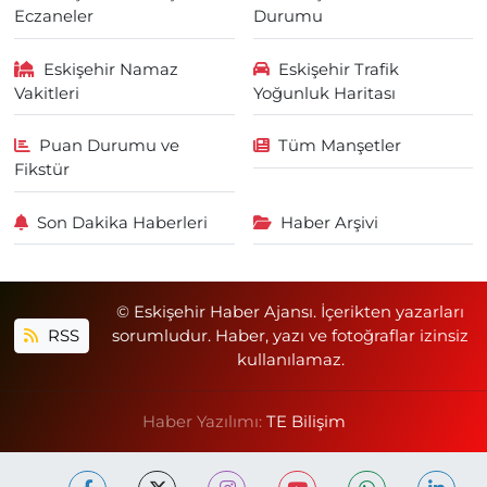
Eczaneler
Durumu
Eskişehir Namaz
Eskişehir Trafik
Vakitleri
Yoğunluk Haritası
Puan Durumu ve
Tüm Manşetler
Fikstür
Son Dakika Haberleri
Haber Arşivi
© Eskişehir Haber Ajansı. İçerikten yazarları
RSS
sorumludur. Haber, yazı ve fotoğraflar izinsiz
kullanılamaz.
Haber Yazılımı:
TE Bilişim