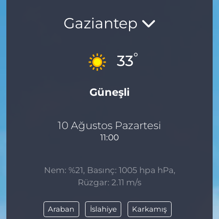
Gaziantep
°
33
Güneşli
10 Ağustos Pazartesi
11:00
Nem: %21, Basınç: 1005 hpa hPa,
Rüzgar: 2.11 m/s
Araban
İslahiye
Karkamış