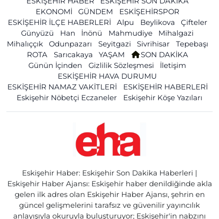
ESKİŞEHİR HABER
ESKİŞEHİR SON DAKİKA
EKONOMİ
GÜNDEM
ESKİŞEHİRSPOR
ESKİŞEHİR İLÇE HABERLERİ
Alpu
Beylikova
Çifteler
Günyüzü
Han
İnönü
Mahmudiye
Mihalgazi
Mihalıççık
Odunpazarı
Seyitgazi
Sivrihisar
Tepebaşı
ROTA
Sarıcakaya
YAŞAM
SON DAKİKA
Günün İçinden
Gizlilik Sözleşmesi
İletişim
ESKİŞEHİR HAVA DURUMU
ESKİŞEHİR NAMAZ VAKİTLERİ
ESKİŞEHİR HABERLERİ
Eskişehir Nöbetçi Eczaneler
Eskişehir Köşe Yazıları
Eskişehir Haber: Eskişehir Son Dakika Haberleri |
Eskişehir Haber Ajansı: Eskişehir haber denildiğinde akla
gelen ilk adres olan Eskişehir Haber Ajansı, şehrin en
güncel gelişmelerini tarafsız ve güvenilir yayıncılık
anlayışıyla okuruyla buluşturuyor; Eskişehir'in nabzını