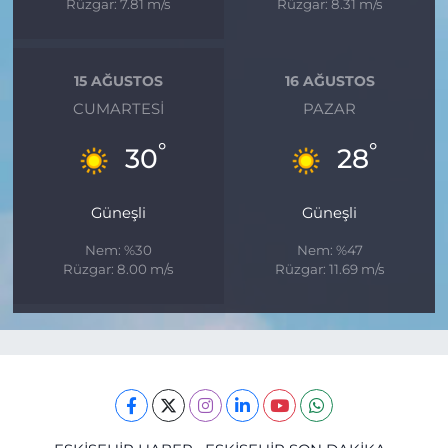
Rüzgar: 7.81 m/s
Rüzgar: 8.31 m/s
15 AĞUSTOS
16 AĞUSTOS
CUMARTESI
PAZAR
°
°
30
28
Güneşli
Güneşli
Nem: %30
Nem: %47
Rüzgar: 8.00 m/s
Rüzgar: 11.69 m/s