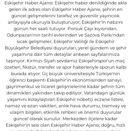
Eskişehir Haber Ajansı: Eskişehir haber denildiğinde akla
gelen ilk adres olan Eskişehir Haber Ajansı, şehrin en
güncel gelişmelerini tarafsız ve güvenilir yayıncılık
anlayışıyla okuruyla buluşturuyor; Eskişehir'in nabzını
günün her saati tutuyor. Porsuk Çayı kıyısından,
Odunpazarı'nın tarihi evlerinden ve Sazova Parkı'ndan
sıcak gelişmeler, Eskişehir Valiliği ile Eskişehir
Büyükşehir Belediyesi duyuruları, yerel gündem ve şehir
yaşamına dair tüm detaylar anbean sayfalarımıza
taşınıyor. Kırmızı-Siyah sevdamız Eskişehirspor'un maç
özetleri, fikstür, transfer ve spor haberleriyle sporun kalbi
burada atıyor. Üç büyük üniversitesiyle Türkiye'nin
öğrenci başkenti Eskişehir'in ekonomisinden sanayi,
gayrimenkul ve ticaret gelişmelerine kadar şehrin tüm
dinamikleri yakından takip ediliyor. Vatandaşın günlük
yaşamını kolaylaştıran Eskişehir nöbetçi eczane listesi,
namaz ve ezan vakitleri, anlık hava durumu, tramvay ve
ulaşım bilgileri, etkinlik rehberi ve önemli duyurular
güncel olarak sunulur. Merkezden ilçelere kadar
Eskişehir'in sesi olan Eskişehir Haber Ajansı; doğru, hızlı