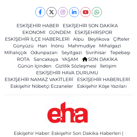
ESKİŞEHİR HABER
ESKİŞEHİR SON DAKİKA
EKONOMİ
GÜNDEM
ESKİŞEHİRSPOR
ESKİŞEHİR İLÇE HABERLERİ
Alpu
Beylikova
Çifteler
Günyüzü
Han
İnönü
Mahmudiye
Mihalgazi
Mihalıççık
Odunpazarı
Seyitgazi
Sivrihisar
Tepebaşı
ROTA
Sarıcakaya
YAŞAM
SON DAKİKA
Günün İçinden
Gizlilik Sözleşmesi
İletişim
ESKİŞEHİR HAVA DURUMU
ESKİŞEHİR NAMAZ VAKİTLERİ
ESKİŞEHİR HABERLERİ
Eskişehir Nöbetçi Eczaneler
Eskişehir Köşe Yazıları
Eskişehir Haber: Eskişehir Son Dakika Haberleri |