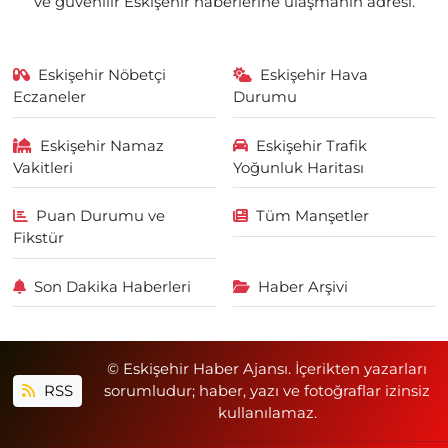
ve güvenilir Eskişehir haberlerine ulaşmanın adresi.
Eskişehir Nöbetçi
Eskişehir Hava
Eczaneler
Durumu
Eskişehir Namaz
Eskişehir Trafik
Vakitleri
Yoğunluk Haritası
Puan Durumu ve
Tüm Manşetler
Fikstür
Son Dakika Haberleri
Haber Arşivi
© Eskişehir Haber Ajansı. İçerikten yazarları
RSS
sorumludur; haber, yazı ve fotoğraflar izinsiz
kullanılamaz.