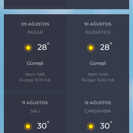
09 AĞUSTOS
10 AĞUSTOS
PAZAR
PAZARTESI
°
°
28
28
Güneşli
Güneşli
Nem: %65
Nem: %49
Rüzgar: 8.19 m/s
Rüzgar: 6.00 m/s
11 AĞUSTOS
12 AĞUSTOS
SALI
ÇARŞAMBA
°
°
30
30