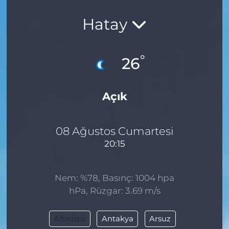
Hatay
°
26
Açık
08 Ağustos Cumartesi
20:15
Nem: %78, Basınç: 1004 hpa
hPa, Rüzgar: 3.69 m/s
Altınözü
Antakya
Arsuz