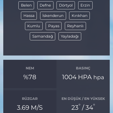
Belen
Defne
Dörtyol
Erzin
Hassa
İskenderun
Kırıkhan
Kumlu
Payas
Reyhanlı
Samandağ
Yayladağı
NEM
BASINÇ
%78
1004 HPA
hpa
RÜZGAR
EN DÜŞÜK / EN YÜKSEK
°
°
3.69 M/S
23
/ 34