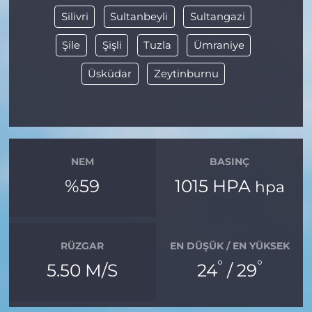
Silivri
Sultanbeyli
Sultangazi
Şile
Şişli
Tuzla
Ümraniye
Üsküdar
Zeytinburnu
NEM
BASINÇ
%59
1015 HPA
hpa
RÜZGAR
EN DÜŞÜK / EN YÜKSEK
°
°
5.50 M/S
24
/ 29