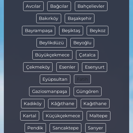
Avcılar
Bağcılar
Bahçelievler
Bakırköy
Başakşehir
Bayrampaşa
Beşiktaş
Beykoz
Beylikdüzü
Beyoğlu
Büyükçekmece
Çatalca
Çekmeköy
Esenler
Esenyurt
Eyüpsultan
Fatih
Gaziosmanpaşa
Güngören
Kadıköy
Kâğıthane
Kağıthane
Kartal
Küçükçekmece
Maltepe
Pendik
Sancaktepe
Sarıyer