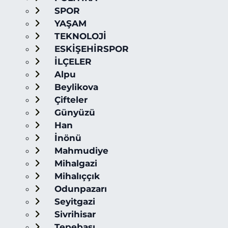
SPOR
YAŞAM
TEKNOLOJİ
ESKİŞEHİRSPOR
İLÇELER
Alpu
Beylikova
Çifteler
Günyüzü
Han
İnönü
Mahmudiye
Mihalgazi
Mihalıççık
Odunpazarı
Seyitgazi
Sivrihisar
Tepebaşı