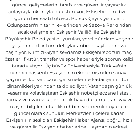
güncel gelişmelerini tarafsız ve güvenilir yayıncılık
anlayışıyla okuruyla buluşturuyor; Eskişehir'in nabzını
günün her saati tutuyor. Porsuk Çayı kıyısından,
Odunpazarı'nın tarihi evlerinden ve Sazova Parkı'ndan
sıcak gelişmeler, Eskişehir Valiliği ile Eskişehir
Büyükşehir Belediyesi duyuruları, yerel gündem ve şehir
yaşamına dair tüm detaylar anbean sayfalarımıza
taşınıyor. Kırmızı-Siyah sevdamız Eskişehirspor'un maç
özetleri, fikstür, transfer ve spor haberleriyle sporun kalbi
burada atıyor. Üç büyük üniversitesiyle Türkiye'nin
öğrenci başkenti Eskişehir'in ekonomisinden sanayi,
gayrimenkul ve ticaret gelişmelerine kadar şehrin tüm
dinamikleri yakından takip ediliyor. Vatandaşın günlük
yaşamını kolaylaştıran Eskişehir nöbetçi eczane listesi,
namaz ve ezan vakitleri, anlık hava durumu, tramvay ve
ulaşım bilgileri, etkinlik rehberi ve önemli duyurular
güncel olarak sunulur. Merkezden ilçelere kadar
Eskişehir'in sesi olan Eskişehir Haber Ajansı; doğru, hızlı
ve güvenilir Eskişehir haberlerine ulaşmanın adresi.