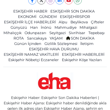
ESKİŞEHİR HABER
ESKİŞEHİR SON DAKİKA
EKONOMİ
GÜNDEM
ESKİŞEHİRSPOR
ESKİŞEHİR İLÇE HABERLERİ
Alpu
Beylikova
Çifteler
Günyüzü
Han
İnönü
Mahmudiye
Mihalgazi
Mihalıççık
Odunpazarı
Seyitgazi
Sivrihisar
Tepebaşı
ROTA
Sarıcakaya
YAŞAM
SON DAKİKA
Günün İçinden
Gizlilik Sözleşmesi
İletişim
ESKİŞEHİR HAVA DURUMU
ESKİŞEHİR NAMAZ VAKİTLERİ
ESKİŞEHİR HABERLERİ
Eskişehir Nöbetçi Eczaneler
Eskişehir Köşe Yazıları
Eskişehir Haber: Eskişehir Son Dakika Haberleri |
Eskişehir Haber Ajansı: Eskişehir haber denildiğinde akla
gelen ilk adres olan Eskişehir Haber Ajansı, şehrin en