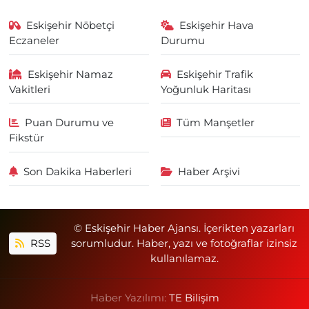
Eskişehir Nöbetçi
Eskişehir Hava
Eczaneler
Durumu
Eskişehir Namaz
Eskişehir Trafik
Vakitleri
Yoğunluk Haritası
Puan Durumu ve
Tüm Manşetler
Fikstür
Son Dakika Haberleri
Haber Arşivi
© Eskişehir Haber Ajansı. İçerikten yazarları
RSS
sorumludur. Haber, yazı ve fotoğraflar izinsiz
kullanılamaz.
Haber Yazılımı:
TE Bilişim